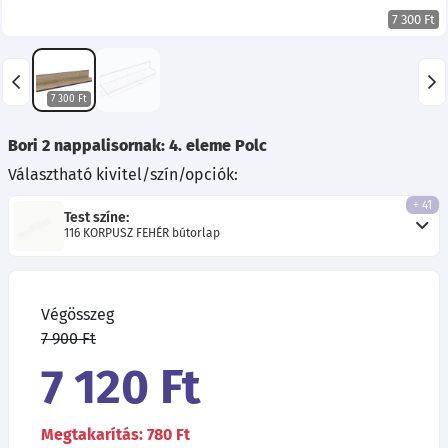
7 300 Ft
7 300 Ft
Bori 2 nappalisornak: 4. eleme Polc
Választható kivitel/szín/opciók:
+ 41
Test színe:
116 KORPUSZ FEHÉR bútorlap
Végösszeg
7 900 Ft
7 120 Ft
Megtakarítás: 780 Ft