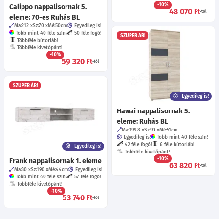
-10%
Calippo nappalisornak 5.
48 070
Ft
-tól
eleme: 70-es Ruhás BL
Ma:212
Sz:70
Mé:50
cm
Egyedileg is!
Több mint 40 féle szín!
50 féle fogó!
SZUPER ÁR!
Többféle bútorláb!
Többféle kivetőpánt!
-10%
59 320
Ft
-tól
SZUPER ÁR!
Egyedileg is!
Hawai nappalisornak 5.
eleme: Ruhás BL
Ma:199.8
Sz:90
Mé:51
cm
Egyedileg is!
Több mint 40 féle szín!
42 féle fogó!
6 féle bútorláb!
Egyedileg is!
Többféle kivetőpánt!
-10%
Frank nappalisornak 1. eleme
63 820
Ft
-tól
Ma:30
Sz:190
Mé:44
cm
Egyedileg is!
Több mint 40 féle szín!
57 féle fogó!
Többféle kivetőpánt!
-10%
53 740
Ft
-tól