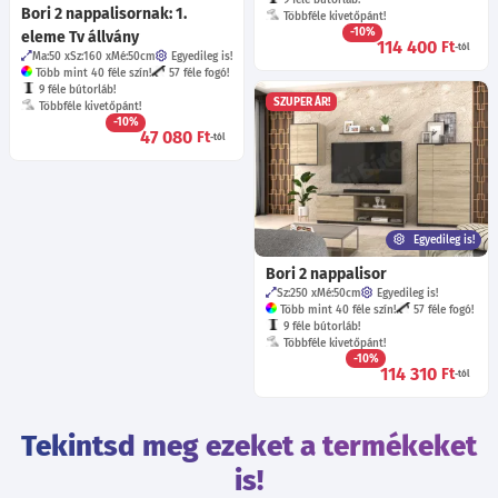
9 féle bútorláb!
Bori 2 nappalisornak: 1.
Többféle kivetőpánt!
-10%
eleme Tv állvány
114 400
Ft
-tól
Ma:50
Sz:160
Mé:50
cm
Egyedileg is!
Több mint 40 féle szín!
57 féle fogó!
9 féle bútorláb!
SZUPER ÁR!
Többféle kivetőpánt!
-10%
47 080
Ft
-tól
Egyedileg is!
Bori 2 nappalisor
Sz:250
Mé:50
cm
Egyedileg is!
Több mint 40 féle szín!
57 féle fogó!
9 féle bútorláb!
Többféle kivetőpánt!
-10%
114 310
Ft
-tól
Tekintsd meg ezeket a termékeket
is!