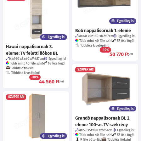
Egyedileg is!
Bob nappalisornak 1. eleme
Ma:40
Sz:180
Mé:37
cm
Egyedileg is!
Egyedileg is!
Több mint 40 féle szín!
57 féle fogó!
Többféle kivetőpánt!
Hawai nappalisornak 3.
-10%
eleme: TV feletti fiókos BL
50 770
Ft
-tól
Ma:160
Sz:40
Mé:37
cm
Egyedileg is!
Több mint 40 féle szín!
16 féle fogó!
Többféle fióksín!
SZUPER ÁR!
Többféle kivetőpánt!
-10%
44 560
Ft
-tól
SZUPER ÁR!
Egyedileg is!
Grandó nappalisornak BL 2.
eleme 100-as TV szekrény
Ma:50
Sz:100
Mé:51
cm
Egyedileg is!
Több mint 40 féle szín!
57 féle fogó!
Egyedileg is!
9 féle bútorláb!
Többféle fióksín!