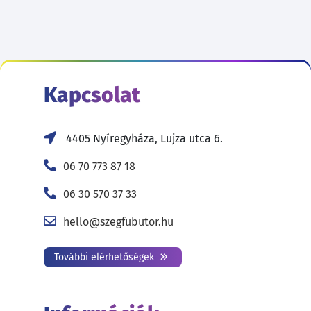
Kapcsolat
4405 Nyíregyháza, Lujza utca 6.
06 70 773 87 18
06 30 570 37 33
hello@szegfubutor.hu
További elérhetőségek