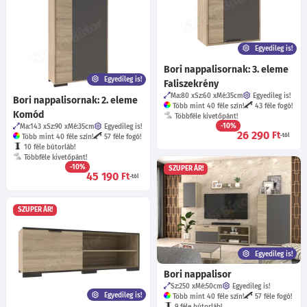
Egyedileg is!
Bori nappalisornak: 3. eleme
Egyedileg is!
Faliszekrény
Ma:80
Sz:60
Mé:35
cm
Egyedileg is!
Bori nappalisornak: 2. eleme
Több mint 40 féle szín!
43 féle fogó!
Komód
Többféle kivetőpánt!
-10%
Ma:143
Sz:90
Mé:35
cm
Egyedileg is!
26 290
Ft
-tól
Több mint 40 féle szín!
57 féle fogó!
10 féle bútorláb!
Többféle kivetőpánt!
-10%
SZUPER ÁR!
45 190
Ft
-tól
SZUPER ÁR!
Egyedileg is!
Bori nappalisor
Sz:250
Mé:50
cm
Egyedileg is!
Egyedileg is!
Több mint 40 féle szín!
57 féle fogó!