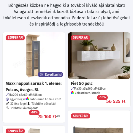
Böngészés közben ne hagyd ki a további kiváló ajánlatainkat!
Válogatott termékeink között biztosan találsz olyat, ami
tökéletesen illeszkedik otthonodba. Fedezd fel az új lehetőségeket
és inspirálódj a legfrissebb trendekből!
SZUPER ÁR!
SZUPER ÁR!
Egyedileg is!
Maxx nappalisornak 1. eleme:
Fiet 50 polc
Ma:30
Sz:160
Mé:29
cm
Polcos, üveges BL
Választható színek!
Ma:200
Sz:60
Mé:38
cm
-10%
Egyedileg is!
Több mint 40 féle szín!
56 525
Ft
32 féle fogó!
Többféle bútorláb!
Többféle kivetőpánt!
-10%
75 160
Ft
SZUPER ÁR!
-tól
SZUPER ÁR!