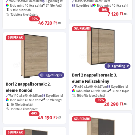
Ma:50
Sz:160
Mé:50
cm
Egyedileg is!
Ma:15
Sz:100
Mé:21.8
cm
Több mint 40 féle szín!
57 féle fogó!
Egyedileg is!
Több mint 40 féle szín!
-10%
9 féle bútorláb!
7 120
Ft
-tól
Többféle kivetőpánt!
-10%
46 720
Ft
-tól
SZUPER ÁR!
SZUPER ÁR!
Egyedileg is!
Bori 2 nappalisornak: 3.
Egyedileg is!
eleme Faliszekrény
Bori 2 nappalisornak: 2.
Ma:80
Sz:60
Mé:37
cm
Egyedileg is!
eleme Komód
Több mint 40 féle szín!
36 féle fogó!
Ma:140
Sz:90
Mé:35
cm
Egyedileg is!
Többféle kivetőpánt!
-10%
Több mint 40 féle szín!
57 féle fogó!
26 290
Ft
-tól
10 féle bútorláb!
Többféle kivetőpánt!
-10%
45 190
Ft
-tól
SZUPER ÁR!
SZUPER ÁR!