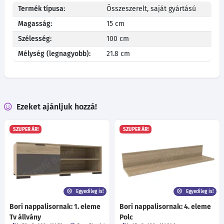
Termék típusa:
Összeszerelt, saját gyártású
Magasság:
15 cm
Szélesség:
100 cm
Mélység (legnagyobb):
21.8 cm
Ezeket ajánljuk hozzá!
SZUPER ÁR!
SZUPER ÁR!
Egyedileg is!
Egyedileg is!
Bori nappalisornak: 1. eleme
Bori nappalisornak: 4. eleme
Tv állvány
Polc