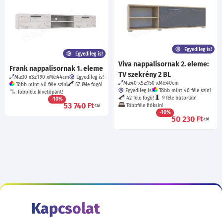
Egyedileg is!
Egyedileg is!
Viva nappalisornak 2. eleme:
Frank nappalisornak 1. eleme
TV szekrény 2 BL
Ma:30
Sz:190
Mé:44
cm
Egyedileg is!
Ma:40
Sz:150
Mé:40
cm
Több mint 40 féle szín!
57 féle fogó!
Egyedileg is!
Több mint 40 féle szín!
Többféle kivetőpánt!
42 féle fogó!
9 féle bútorláb!
-10%
53 740
Ft
Többféle fióksín!
-tól
-10%
50 230
Ft
-tól
Kapcsolat