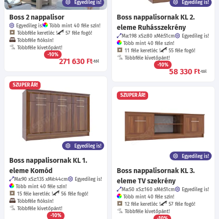
Egyedileg is!
Egyedileg is!
Boss 2 nappalisor
Boss nappalisornak KL 2.
Egyedileg is!
Több mint 40 féle szín!
eleme Ruhásszekrény
Többféle keretléc !
57 féle fogó!
Ma:198
Sz:80
Mé:51
cm
Egyedileg is!
Többféle fióksín!
Több mint 40 féle szín!
Többféle kivetőpánt!
11 féle keretléc !
55 féle fogó!
-10%
Többféle kivetőpánt!
271 630
Ft
-tól
-10%
58 330
Ft
-tól
SZUPER ÁR!
SZUPER ÁR!
Egyedileg is!
Egyedileg is!
Boss nappalisornak KL 1.
eleme Komód
Boss nappalisornak KL 3.
Ma:90
Sz:135
Mé:44
cm
Egyedileg is!
eleme TV szekrény
Több mint 40 féle szín!
Ma:50
Sz:160
Mé:51
cm
Egyedileg is!
15 féle keretléc !
56 féle fogó!
Több mint 40 féle szín!
Többféle fióksín!
12 féle keretléc !
57 féle fogó!
Többféle kivetőpánt!
Többféle kivetőpánt!
-10%
-10%