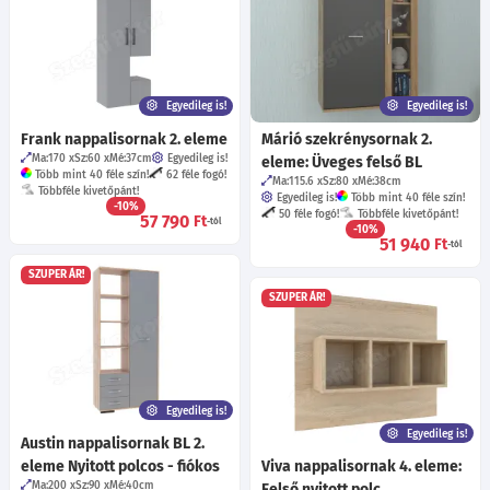
Egyedileg is!
Egyedileg is!
Frank nappalisornak 2. eleme
Márió szekrénysornak 2.
Ma:170
Sz:60
Mé:37
cm
Egyedileg is!
eleme: Üveges felső BL
Több mint 40 féle szín!
62 féle fogó!
Ma:115.6
Sz:80
Mé:38
cm
Többféle kivetőpánt!
Egyedileg is!
Több mint 40 féle szín!
-10%
50 féle fogó!
Többféle kivetőpánt!
57 790
Ft
-tól
-10%
51 940
Ft
-tól
SZUPER ÁR!
SZUPER ÁR!
Egyedileg is!
Egyedileg is!
Austin nappalisornak BL 2.
eleme Nyitott polcos - fiókos
Viva nappalisornak 4. eleme:
Ma:200
Sz:90
Mé:40
cm
Felső nyitott polc