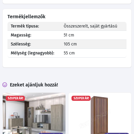
Termékjellemzők
Termék típusa:
Összeszerelt, saját gyártású
Magasság:
51 cm
Szélesség:
105 cm
Mélység (legnagyobb):
55 cm
Ezeket ajánljuk hozzá!
SZUPER ÁR!
SZUPER ÁR!