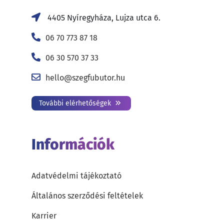
4405 Nyíregyháza, Lujza utca 6.
06 70 773 87 18
06 30 570 37 33
hello@szegfubutor.hu
További elérhetőségek
Információk
Adatvédelmi tájékoztató
Általános szerződési feltételek
Karrier