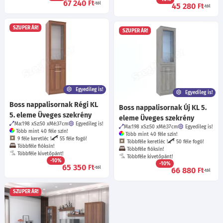
67 240
Ft
-tól
45 280
Ft
-tól
SZUPER ÁR!
SZUPER ÁR!
Egyedileg is!
Egyedileg is!
Boss nappalisornak Régi KL
Boss nappalisornak Új KL 5.
5. eleme Üveges szekrény
eleme Üveges szekrény
Ma:198
Sz:50
Mé:37
cm
Egyedileg is!
Ma:198
Sz:50
Mé:37
cm
Egyedileg is!
Több mint 40 féle szín!
Több mint 40 féle szín!
9 féle keretléc !
55 féle fogó!
Többféle keretléc !
50 féle fogó!
Többféle fióksín!
Többféle fióksín!
Többféle kivetőpánt!
Többféle kivetőpánt!
-10%
-10%
65 350
Ft
-tól
66 880
Ft
-tól
SZUPER ÁR!