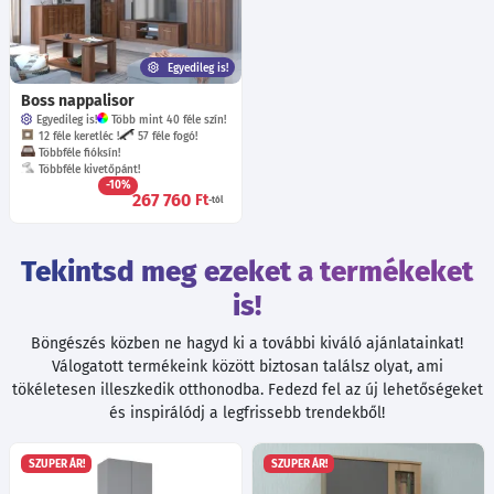
Egyedileg is!
Boss nappalisor
Egyedileg is!
Több mint 40 féle szín!
12 féle keretléc !
57 féle fogó!
Többféle fióksín!
Többféle kivetőpánt!
-10%
267 760
Ft
-tól
Tekintsd meg ezeket a termékeket
is!
Böngészés közben ne hagyd ki a további kiváló ajánlatainkat!
Válogatott termékeink között biztosan találsz olyat, ami
tökéletesen illeszkedik otthonodba. Fedezd fel az új lehetőségeket
és inspirálódj a legfrissebb trendekből!
SZUPER ÁR!
SZUPER ÁR!