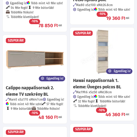
Egyedileg is!
Több mint 40 féle szín!
Ma:80
Sz:100
Mé:26.8
cm
54 féle fogó!
9 féle bútorláb!
Egyedileg is!
Több mint 40 féle szín!
Többféle fióksín!
-10%
Többféle kivetőpánt!
19 360
Ft
-tól
-10%
78 850
Ft
-tól
SZUPER ÁR!
SZUPER ÁR!
Egyedileg is!
Egyedileg is!
Hawai nappalisornak 1.
eleme: Üveges polcos BL
Calippo nappalisornak 2.
Ma:199.6
Sz:50
Mé:38
cm
eleme TV szekrény BL
Egyedileg is!
Több mint 40 féle szín!
Ma:40
Sz:170
Mé:47
cm
Egyedileg is!
32 féle fogó!
Többféle bútorláb!
Több mint 40 féle szín!
57 féle fogó!
Többféle kivetőpánt!
9 féle bútorláb!
Többféle fióksín!
-10%
-10%
46 360
Ft
-tól
48 160
Ft
-tól
SZUPER ÁR!
SZUPER ÁR!