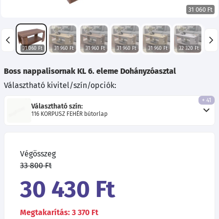
31 060 Ft
31 060 Ft
31 960 Ft
31 960 Ft
31 960 Ft
31 960 Ft
32 320 Ft
30 8
Boss nappalisornak KL 6. eleme Dohányzóasztal
Választható kivitel/szín/opciók:
+ 41
Választható szín:
116 KORPUSZ FEHÉR bútorlap
Végösszeg
33 800 Ft
30 430 Ft
Megtakarítás: 3 370 Ft