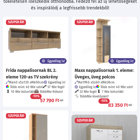
tökéletesen illeszkedik otthonodba. Fedezd fel az új lehetőségeket
és inspirálódj a legfrissebb trendekből!
SZUPER ÁR!
SZUPER ÁR!
Egyedileg is!
Egyedileg is!
Frida nappalisornak BL 2.
Maxx nappalisornak 1. eleme:
eleme 120-as TV szekrény
Üveges, üveg polcos
Ma:40
Sz:120
Mé:50
cm
Egyedileg is!
Ma:199.6
Sz:60
Mé:38
cm
Több mint 40 féle szín!
57 féle fogó!
Egyedileg is!
Több mint 40 féle szín!
10 féle bútorláb!
Többféle fióksín!
32 féle fogó!
7 féle bútorláb!
-10%
Többféle kivetőpánt!
57 790
Ft
-tól
-10%
83 350
Ft
-tól
SZUPER ÁR!
SZUPER ÁR!