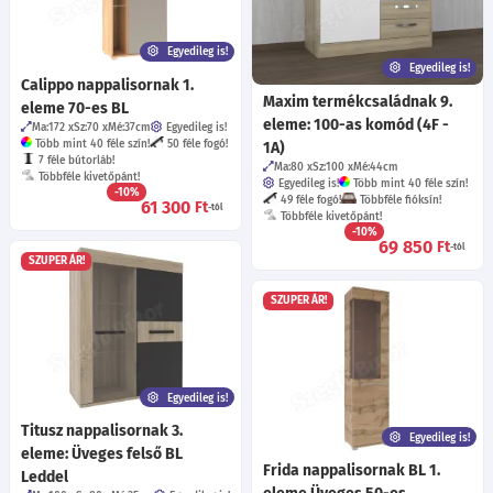
Egyedileg is!
Egyedileg is!
Calippo nappalisornak 1.
Maxim termékcsaládnak 9.
eleme 70-es BL
eleme: 100-as komód (4F -
Ma:172
Sz:70
Mé:37
cm
Egyedileg is!
Több mint 40 féle szín!
50 féle fogó!
1A)
7 féle bútorláb!
Ma:80
Sz:100
Mé:44
cm
Többféle kivetőpánt!
Egyedileg is!
Több mint 40 féle szín!
-10%
49 féle fogó!
Többféle fióksín!
61 300
Ft
-tól
Többféle kivetőpánt!
-10%
69 850
Ft
-tól
SZUPER ÁR!
SZUPER ÁR!
Egyedileg is!
Titusz nappalisornak 3.
Egyedileg is!
eleme: Üveges felső BL
Frida nappalisornak BL 1.
Leddel