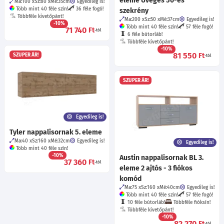
eleme Üveges 50-es
Ma:100
Sz:80
Mé:35
cm
Egyedileg is!
Több mint 40 féle szín!
36 féle fogó!
szekrény
Többféle kivetőpánt!
Ma:200
Sz:50
Mé:37
cm
Egyedileg is!
-10%
Több mint 40 féle szín!
57 féle fogó!
71 740
Ft
-tól
6 féle bútorláb!
Többféle kivetőpánt!
-10%
81 550
Ft
SZUPER ÁR!
-tól
SZUPER ÁR!
Egyedileg is!
Tyler nappalisornak 5. eleme
Ma:40
Sz:160
Mé:32
cm
Egyedileg is!
Egyedileg is!
Több mint 40 féle szín!
-10%
Austin nappalisornak BL 3.
37 360
Ft
-tól
eleme 2 ajtós - 3 fiókos
komód
Ma:75
Sz:160
Mé:40
cm
Egyedileg is!
Több mint 40 féle szín!
57 féle fogó!
10 féle bútorláb!
Többféle fióksín!
Többféle kivetőpánt!
-10%
82 270
Ft
-tól