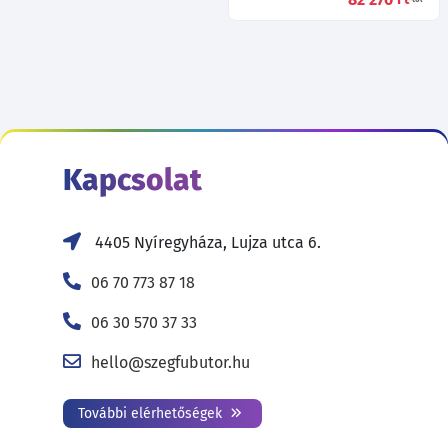
Kapcsolat
4405 Nyíregyháza, Lujza utca 6.
06 70 773 87 18
06 30 570 37 33
hello@szegfubutor.hu
További elérhetőségek