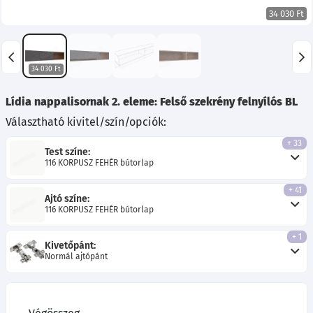
34 030 Ft
34 030 Ft
Lídia nappalisornak 2. eleme: Felső szekrény felnyílós BL
Választható kivitel/szín/opciók:
+ 33
Test színe:
116 KORPUSZ FEHÉR bútorlap
+ 41
Ajtó színe:
116 KORPUSZ FEHÉR bútorlap
+ 1
Kivetőpánt:
Normál ajtópánt