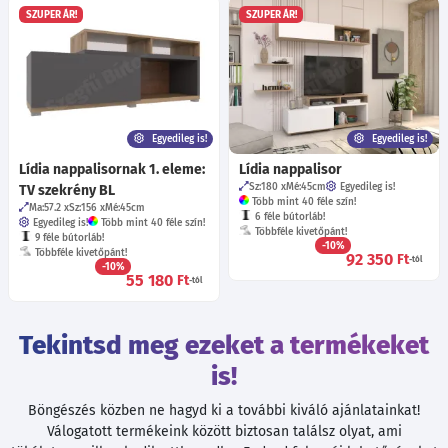
SZUPER ÁR!
SZUPER ÁR!
Egyedileg is!
Egyedileg is!
Lídia nappalisornak 1. eleme:
Lídia nappalisor
Sz:180
Mé:45
cm
Egyedileg is!
TV szekrény BL
Több mint 40 féle szín!
Ma:57.2
Sz:156
Mé:45
cm
6 féle bútorláb!
Egyedileg is!
Több mint 40 féle szín!
Többféle kivetőpánt!
9 féle bútorláb!
-10%
Többféle kivetőpánt!
92 350
Ft
-tól
-10%
55 180
Ft
-tól
Tekintsd meg ezeket a termékeket
is!
Böngészés közben ne hagyd ki a további kiváló ajánlatainkat!
Válogatott termékeink között biztosan találsz olyat, ami