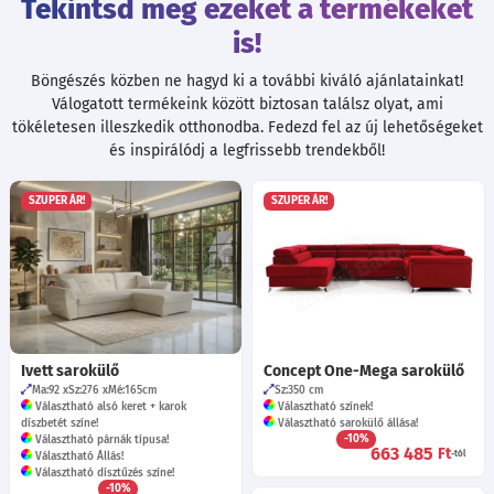
Tekintsd meg ezeket a termékeket
is!
Böngészés közben ne hagyd ki a további kiváló ajánlatainkat!
Válogatott termékeink között biztosan találsz olyat, ami
tökéletesen illeszkedik otthonodba. Fedezd fel az új lehetőségeket
és inspirálódj a legfrissebb trendekből!
SZUPER ÁR!
SZUPER ÁR!
Ivett sarokülő
Concept One-Mega sarokülő
Ma:92
Sz:276
Mé:165
cm
Sz:350
cm
Választható alsó keret + karok
Választható színek!
díszbetét színe!
Választható sarokülő állása!
-10%
Választható párnák típusa!
663 485
Ft
-tól
Választható Állás!
Választható dísztűzés színe!
-10%