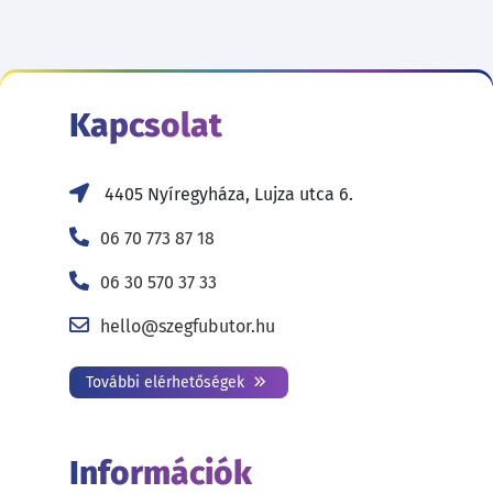
Kapcsolat
4405 Nyíregyháza, Lujza utca 6.
06 70 773 87 18
06 30 570 37 33
hello@szegfubutor.hu
További elérhetőségek
Információk