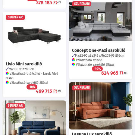
378 185
Ft
-tól
SZUPER ÁR!
SZUPER ÁR!
Concept One-Maxi sarokülő
Ma:82-90
Sz:345
Mé:205-96-205
cm
Választható színek!
Livio Mini sarokülő
Választható sarokülő állása!
-10%
Ma:100
Sz:280
cm
624 965
Ft
-tól
Választható Ülőfelület - karok felső
része!
Választható sarokülő állása!
-10%
SZUPER ÁR!
469 715
Ft
-tól
SZUPER ÁR!
Laguna Lux sarokülő