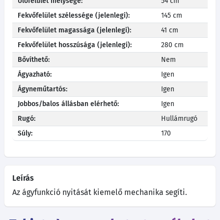
Ülőfelület mélysége:
54 cm
Fekvőfelület szélessége (jelenlegi):
145 cm
Fekvőfelület magassága (jelenlegi):
41 cm
Fekvőfelület hosszúsága (jelenlegi):
280 cm
Bővíthető:
Nem
Ágyazható:
Igen
Ágyneműtartós:
Igen
Jobbos/balos állásban elérhető:
Igen
Rugó:
Hullámrugó
Súly:
170
Leírás
Az ágyfunkció nyitását kiemelő mechanika segíti.