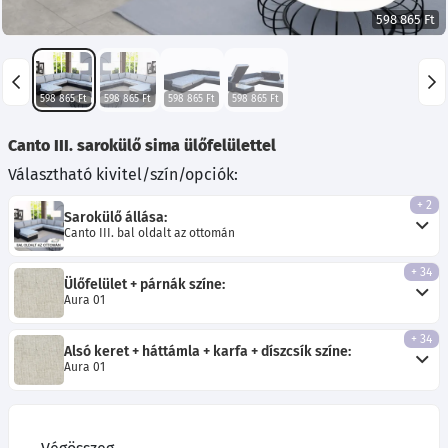
598 865 Ft
598 865 Ft
598 865 Ft
598 865 Ft
598 865 Ft
Canto III. sarokülő sima ülőfelülettel
Választható kivitel/szín/opciók:
+ 2
Sarokülő állása:
Canto III. bal oldalt az ottomán
+ 34
Ülőfelület + párnák színe:
Aura 01
+ 34
Alsó keret + háttámla + karfa + díszcsík színe:
Aura 01