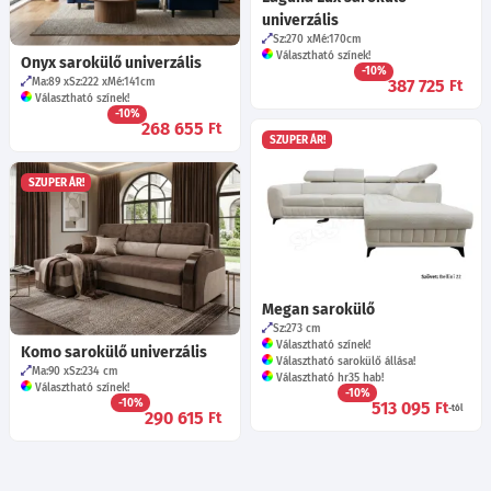
univerzális
Sz:270
Mé:170
cm
Választható színek!
Onyx sarokülő univerzális
-10%
Ma:89
Sz:222
Mé:141
cm
387 725
Ft
Választható színek!
-10%
268 655
Ft
SZUPER ÁR!
SZUPER ÁR!
Megan sarokülő
Sz:273
cm
Választható színek!
Komo sarokülő univerzális
Választható sarokülő állása!
Ma:90
Sz:234
cm
Választható hr35 hab!
Választható színek!
-10%
-10%
513 095
Ft
-tól
290 615
Ft