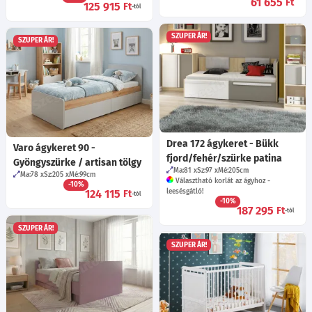
61 655
Ft
125 915
Ft
-tól
SZUPER ÁR!
SZUPER ÁR!
Drea 172 ágykeret - Bükk
Varo ágykeret 90 -
fjord/fehér/szürke patina
Gyöngyszürke / artisan tölgy
Ma:81
Sz:97
Mé:205
cm
Ma:78
Sz:205
Mé:99
cm
Választható korlát az ágyhoz -
-10%
124 115
leesésgátló!
Ft
-tól
-10%
187 295
Ft
-tól
SZUPER ÁR!
SZUPER ÁR!