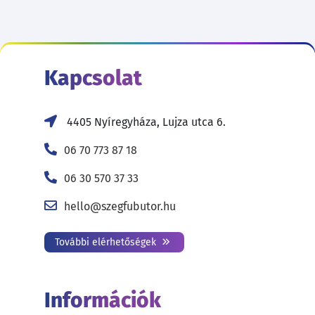
Kapcsolat
4405 Nyíregyháza, Lujza utca 6.
06 70 773 87 18
06 30 570 37 33
hello@szegfubutor.hu
További elérhetőségek
Információk