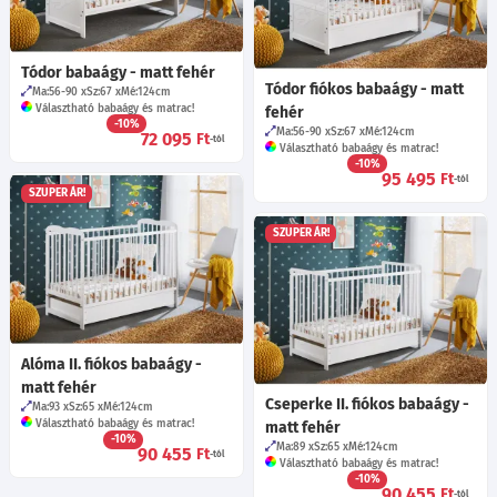
Tódor babaágy - matt fehér
Tódor fiókos babaágy - matt
Ma:56-90
Sz:67
Mé:124
cm
Választható babaágy és matrac!
fehér
-10%
Ma:56-90
Sz:67
Mé:124
cm
72 095
Ft
-tól
Választható babaágy és matrac!
-10%
95 495
Ft
-tól
SZUPER ÁR!
SZUPER ÁR!
Alóma II. fiókos babaágy -
matt fehér
Cseperke II. fiókos babaágy -
Ma:93
Sz:65
Mé:124
cm
Választható babaágy és matrac!
matt fehér
-10%
Ma:89
Sz:65
Mé:124
cm
90 455
Ft
-tól
Választható babaágy és matrac!
-10%
90 455
Ft
-tól