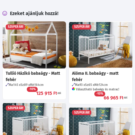
Ezeket ajánljuk hozzá!
SZUPER ÁR!
SZUPER ÁR!
Tullió Házikó babaágy - Matt
Alóma II. babaágy - matt
fehér
fehér
Ma:145
Sz:89
Mé:164
cm
Ma:93
Sz:65
Mé:124
cm
-10%
Választható babaágy és matrac!
125 915
Ft
-tól
-10%
66 965
Ft
-tól
SZUPER ÁR!
SZUPER ÁR!