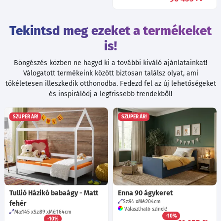
Tekintsd meg ezeket a termékeket
is!
Böngészés közben ne hagyd ki a további kiváló ajánlatainkat!
Válogatott termékeink között biztosan találsz olyat, ami
tökéletesen illeszkedik otthonodba. Fedezd fel az új lehetőségeket
és inspirálódj a legfrissebb trendekből!
SZUPER ÁR!
SZUPER ÁR!
Tullió Házikó babaágy - Matt
Enna 90 ágykeret
Sz:94
Mé:204
cm
fehér
Választható színek!
Ma:145
Sz:89
Mé:164
cm
-10%
-10%