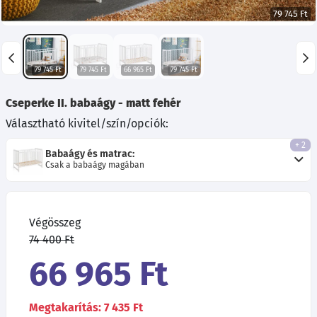
79 745 Ft
79 745 Ft
79 745 Ft
66 965 Ft
79 745 Ft
Cseperke II. babaágy - matt fehér
Választható kivitel/szín/opciók:
+ 2
Babaágy és matrac:
Csak a babaágy magában
Végösszeg
74 400 Ft
66 965 Ft
Megtakarítás: 7 435 Ft