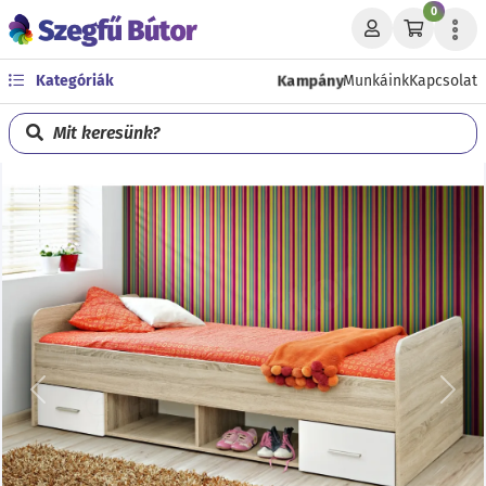
0
Kampány
Kategóriák
Munkáink
Kapcsolat
Mit keresünk?
Előző
Köve