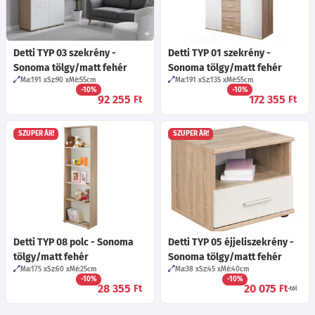
Detti TYP 03 szekrény -
Detti TYP 01 szekrény -
Sonoma tölgy/matt fehér
Sonoma tölgy/matt fehér
Ma:191
Sz:90
Mé:55
cm
Ma:191
Sz:135
Mé:55
cm
-10%
-10%
92 255
172 355
Ft
Ft
SZUPER ÁR!
SZUPER ÁR!
Detti TYP 08 polc - Sonoma
Detti TYP 05 éjjeliszekrény -
tölgy/matt fehér
Sonoma tölgy/matt fehér
Ma:175
Sz:60
Mé:25
cm
Ma:38
Sz:45
Mé:40
cm
-10%
-10%
28 355
20 075
Ft
Ft
-tól