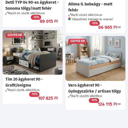
Detti TYP 04 90-es ágykeret -
Alóma II. babaágy - matt
Sonoma tölgy/matt fehér
fehér
Ma:40-64
Sz:96
Mé:204
cm
Ma:93
Sz:65
Mé:124
cm
-10%
Választható babaágy és matrac!
89 015
Ft
-10%
66 965
Ft
-tól
SZUPER ÁR!
SZUPER ÁR!
Tim 20 ágykeret 90 -
Grafit/enigma
Varo ágykeret 90 -
Ma:63
Sz:96
Mé:205
cm
Gyöngyszürke / artisan tölgy
-10%
Ma:78
Sz:205
Mé:99
cm
107 825
Ft
-10%
124 115
Ft
-tól