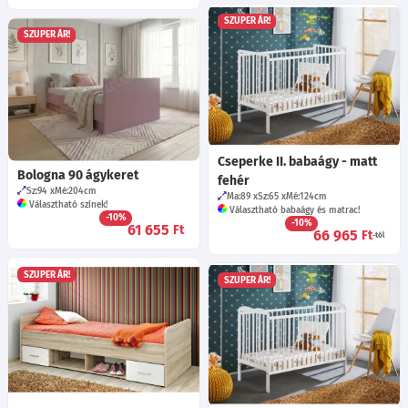
SZUPER ÁR!
SZUPER ÁR!
Cseperke II. babaágy - matt
Bologna 90 ágykeret
fehér
Sz:94
Mé:204
cm
Ma:89
Sz:65
Mé:124
cm
Választható színek!
Választható babaágy és matrac!
-10%
-10%
61 655
Ft
66 965
Ft
-tól
SZUPER ÁR!
SZUPER ÁR!