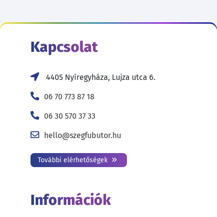
Kapcsolat
4405 Nyíregyháza, Lujza utca 6.
06 70 773 87 18
06 30 570 37 33
hello@szegfubutor.hu
További elérhetőségek
Információk