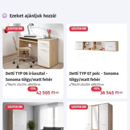
Ezeket ajánljuk hozzá!
SZUPER ÁR!
SZUPER ÁR!
Detti TYP 06 íróasztal -
Detti TYP 07 polc - Sonoma
Sonoma tölgy/matt fehér
tölgy/matt fehér
Ma:76
Sz:104
Mé:50
cm
Ma:39
Sz:204
Mé:25
cm
-15%
-10%
42 505
36 545
Ft
Ft
-tól
-tól
SZUPER ÁR!
SZUPER ÁR!