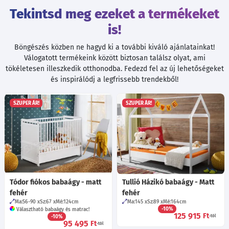
Tekintsd meg ezeket a termékeket
is!
Böngészés közben ne hagyd ki a további kiváló ajánlatainkat!
Válogatott termékeink között biztosan találsz olyat, ami
tökéletesen illeszkedik otthonodba. Fedezd fel az új lehetőségeket
és inspirálódj a legfrissebb trendekből!
SZUPER ÁR!
SZUPER ÁR!
Tódor fiókos babaágy - matt
Tullió Házikó babaágy - Matt
fehér
fehér
Ma:56-90
Sz:67
Mé:124
cm
Ma:145
Sz:89
Mé:164
cm
-10%
Választható babaágy és matrac!
125 915
Ft
-10%
-tól
95 495
Ft
-tól