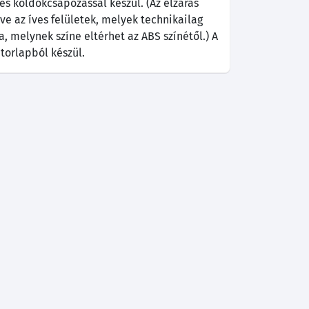
és köldökcsapozással készül. (Az élzárás
éve az íves felületek, melyek technikailag
a, melynek színe eltérhet az ABS színétől.) A
torlapból készül.