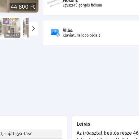
Fióksín:
Egyszerű görgős fióksín
44 800 Ft
Állás:
Klaviatúra jobb oldalt
44 800 Ft
44 800 Ft
45 400 Ft
45 400 Ft
45 400 Ft
43 440 Ft
Leírás
Az íróasztal beülős része 4
t, saját gyártású