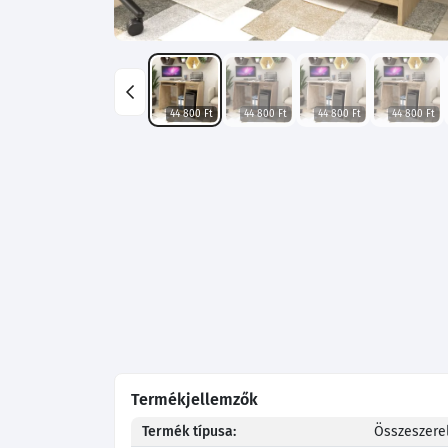
44 800 Ft
44 800 Ft
44 800 Ft
44 800 Ft
Termékjellemzők
Termék típusa:
Összeszerel