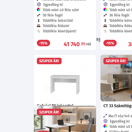
Egyedileg is!
Egyedileg is!
Több mint 40 féle szín!
Több mint 40 f
50 féle fogó!
36 féle fogó!
Többféle bútorláb!
Többféle búto
Többféle fióksín!
Többféle fióks
Többféle kivetőpánt!
Többféle kive
Böngészés közben ne hagyd ki a további 
41 740
3
-15%
-15%
Ft
-tól
otthonodba
SZUPER ÁR!
SZUPER ÁR!
Gabriel B1 íróasztal -
CT 33 Számítóg
fehér/mf. fehér
SZUPER ÁR!
Ma:77
Sz:140
Egyedileg is!
Ma:76.7
Sz:120
Mé:60
cm
Több mint 40 f
57 féle fogó!