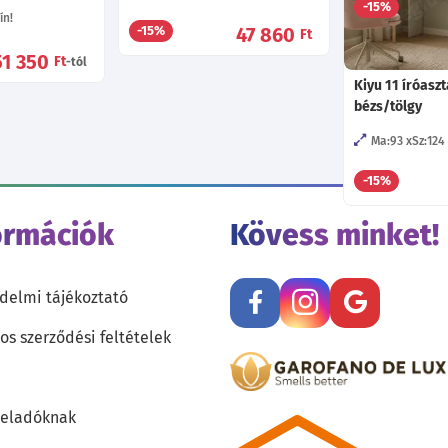
-15%
ín!
47 860
-15%
Ft
51 350
Ft
-tól
Kiyu 11 íróaszt
bézs/tölgy
Ma:93
Sz:124
-15%
ormációk
Kövess minket!
delmi tájékoztató
os szerződési feltételek
teladóknak