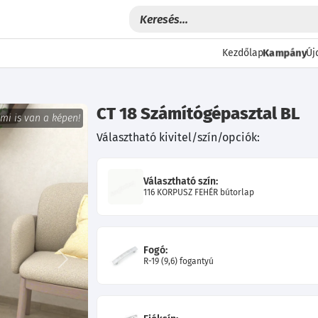
Kezdőlap
Kampány
Új
CT 18 Számítógépasztal BL
 mi is van a képen!
Választható kivitel/szín/opciók:
Választható szín:
116 KORPUSZ FEHÉR bútorlap
Fogó:
R-19 (9,6) fogantyú
Következő