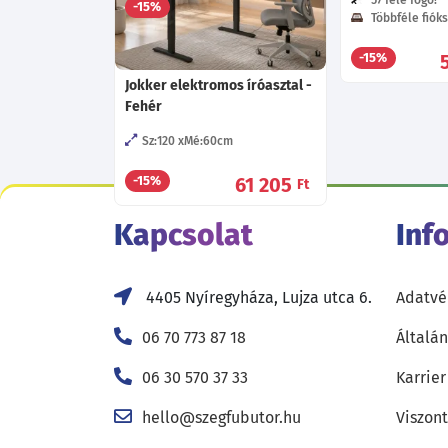
55 680
-15%
Ft
Többféle fióks
-15%
Jokker elektromos íróasztal -
Fehér
Sz:120
Mé:60
cm
61 205
-15%
Ft
Kapcsolat
Inf
4405 Nyíregyháza, Lujza utca 6.
Adatvé
06 70 773 87 18
Általán
06 30 570 37 33
Karrier
hello@szegfubutor.hu
Viszon