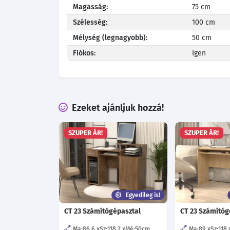
Magasság:
75 cm
Szélesség:
100 cm
Mélység (legnagyobb):
50 cm
Fiókos:
Igen
Ezeket ajánljuk hozzá!
SZUPER ÁR!
SZUPER ÁR!
Egyedileg is!
CT 23 Számítógépasztal
CT 23 Számítóg
Ma:86.6
Sz:118.2
Mé:50
cm
Ma:89
Sz:118