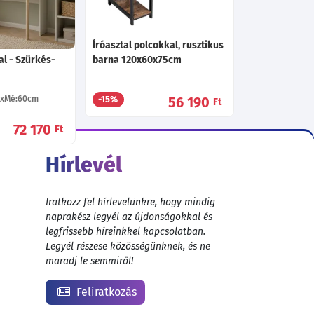
152 580
Ft
Íróasztal polcokkal, rusztikus
al - Szürkés-
barna 120x60x75cm
Mé:60
cm
56 190
-15%
Ft
72 170
Ft
Hírlevél
Iratkozz fel hírlevelünkre, hogy mindig
naprakész legyél az újdonságokkal és
legfrissebb híreinkkel kapcsolatban.
Legyél részese közösségünknek, és ne
maradj le semmiről!
Feliratkozás