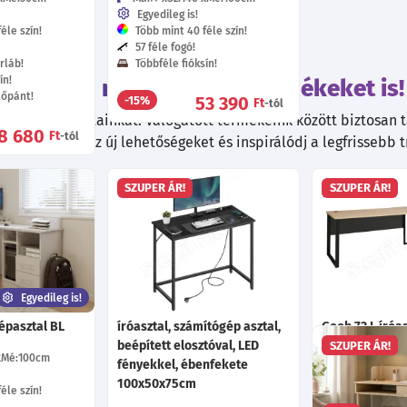
Egyedileg is!
éle szín!
Több mint 40 féle szín!
57 féle fogó!
rláb!
Többféle fióksín!
ín!
Tekintsd meg ezeket a termékeket is!
tőpánt!
53 390
-15%
Ft
-tól
kiváló ajánlatainkat! Válogatott termékeink között biztosan ta
8 680
Ft
-tól
. Fedezd fel az új lehetőségeket és inspirálódj a legfrissebb 
SZUPER ÁR!
SZUPER ÁR!
Egyedileg is!
épasztal BL
íróasztal, számítógép asztal,
Goob 72 L íróas
beépített elosztóval, LED
Kézműves tölg
SZUPER ÁR!
Mé:100
cm
fényekkel, ébenfekete
Ma:77
Sz:223
100x50x75cm
éle szín!