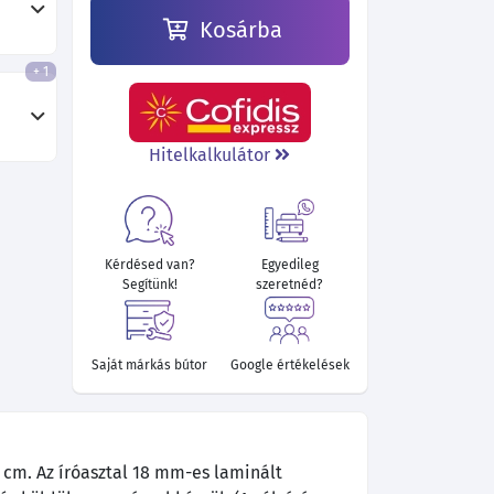
Kosárba
+ 1
44 040 Ft
43 440 Ft
43 780 Ft
50 500 Ft
50 500 Ft
49 650 Ft
Hitelkalkulátor
Kérdésed van?
Egyedileg
Segítünk!
szeretnéd?
Saját márkás bútor
Google értékelések
6 cm. Az íróasztal 18 mm-es laminált