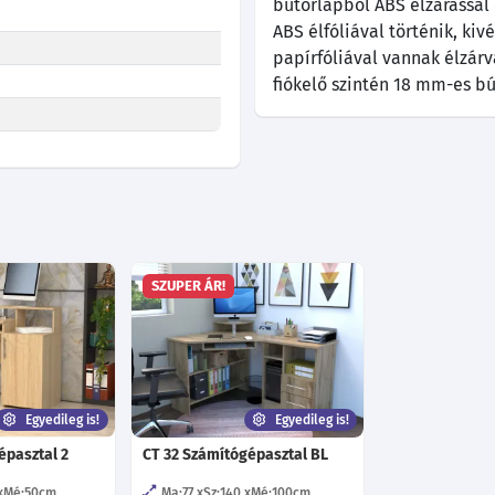
bútorlapból ABS élzárással 
ABS élfóliával történik, kiv
papírfóliával vannak élzárv
fiókelő szintén 18 mm-es bú
SZUPER ÁR!
Egyedileg is!
Egyedileg is!
épasztal 2
CT 32 Számítógépasztal BL
Mé:50
cm
Ma:77
Sz:140
Mé:100
cm