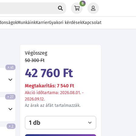
0
donságok
Munkáink
Karrier
Gyakori kérdések
Kapcsolat
Végösszeg
50 300 Ft
+ 41
42 760 Ft
Megtakarítás: 7 540 Ft
Akció időtartama: 2026.08.01. -
+ 27
2026.09.12.
Az árak az áfát tartalmazzák.
+ 2