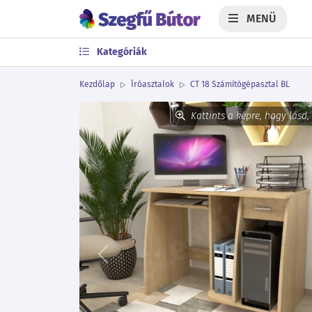
MENÜ
Kategóriák
Kezdőlap
Íróasztalok
CT 18 Számítógépasztal BL
Kattints a képre, hogy lásd,
Előző