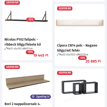
SZUPER ÁR!
Avulto 7 szekrény
SZUPER ÁR!
Ma:200
Sz:40
Mé:34
cm
Választható betét színek!
-10%
51 395
Ft
Nicolas P102 falipolc -
ribbeck tölgy/fekete kő
Cipora CN14 polc - Nagano
Ma:31
Sz:102
Mé:17
cm
tölgy/mf. fehér
-10%
19 445
Ma:22
Sz:153.5
Mé:23.5
cm
Ft
-10%
20 885
Ft
SZUPER ÁR!
SZUPER ÁR!
Egyedileg is!
Bori 2 nappalisornak: 4.