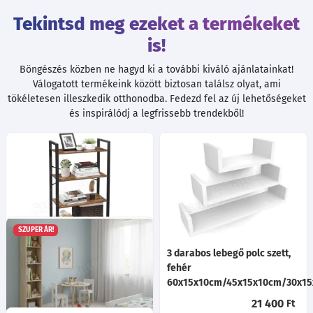
Tekintsd meg ezeket a termékeket
is!
Böngészés közben ne hagyd ki a további kiváló ajánlatainkat!
Válogatott termékeink között biztosan találsz olyat, ami
tökéletesen illeszkedik otthonodba. Fedezd fel az új lehetőségeket
és inspirálódj a legfrissebb trendekből!
SZUPER ÁR!
Könyvespolc, tárolópolc,
3 darabos lebegő polc szett,
rusztikus barna 66x30x120cm
fehér
60x15x10cm/45x15x10cm/30x1
31 600
Ft
21 400
Ft