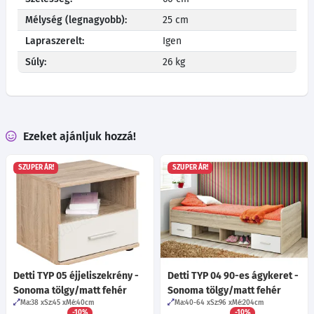
Mélység (legnagyobb):
25 cm
Lapraszerelt:
Igen
Súly:
26 kg
Ezeket ajánljuk hozzá!
SZUPER ÁR!
SZUPER ÁR!
Detti TYP 05 éjjeliszekrény -
Detti TYP 04 90-es ágykeret -
Sonoma tölgy/matt fehér
Sonoma tölgy/matt fehér
Ma:38
Sz:45
Mé:40
cm
Ma:40-64
Sz:96
Mé:204
cm
-10%
-10%