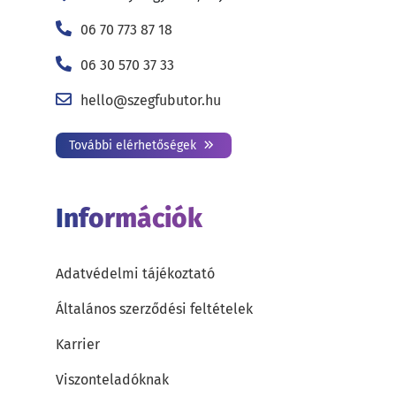
06 70 773 87 18
06 30 570 37 33
hello@szegfubutor.hu
További elérhetőségek
Információk
Adatvédelmi tájékoztató
Általános szerződési feltételek
Karrier
Viszonteladóknak