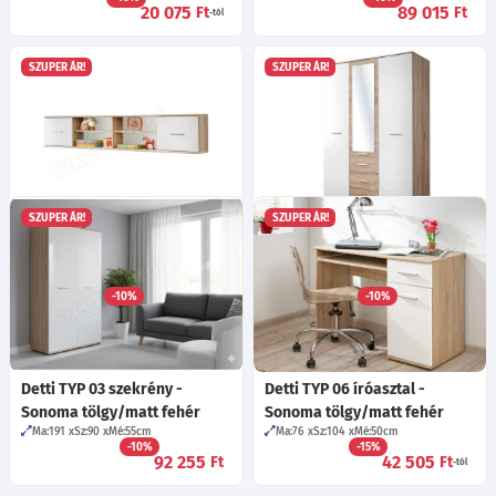
20 075
89 015
Ft
Ft
-tól
SZUPER ÁR!
SZUPER ÁR!
SZUPER ÁR!
SZUPER ÁR!
Detti TYP 07 polc - Sonoma
Detti TYP 01 szekrény -
tölgy/matt fehér
Sonoma tölgy/matt fehér
Ma:39
Sz:204
Mé:25
cm
Ma:191
Sz:135
Mé:55
cm
-10%
-10%
36 545
172 355
Ft
Ft
-tól
Detti TYP 03 szekrény -
Detti TYP 06 íróasztal -
Sonoma tölgy/matt fehér
Sonoma tölgy/matt fehér
Ma:191
Sz:90
Mé:55
cm
Ma:76
Sz:104
Mé:50
cm
-10%
-15%
92 255
42 505
Ft
Ft
-tól