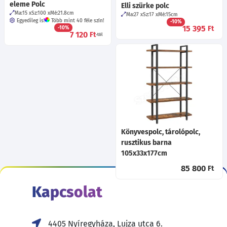
eleme Polc
Elli szürke polc
Ma:15
Sz:100
Mé:21.8
cm
Ma:27
Sz:17
Mé:15
cm
Egyedileg is!
Több mint 40 féle szín!
-10%
15 395
Ft
-10%
7 120
Ft
-tól
Könyvespolc, tárolópolc,
rusztikus barna
105x33x177cm
85 800
Ft
Kapcsolat
4405 Nyíregyháza, Lujza utca 6.