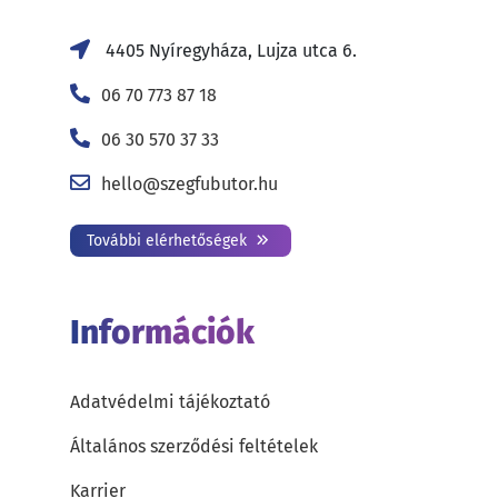
4405 Nyíregyháza, Lujza utca 6.
06 70 773 87 18
06 30 570 37 33
hello@szegfubutor.hu
További elérhetőségek
Információk
Adatvédelmi tájékoztató
Általános szerződési feltételek
Karrier