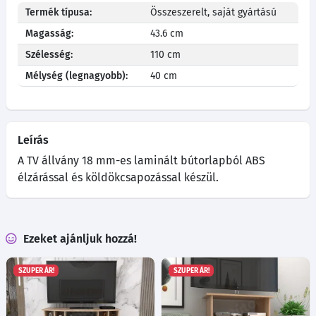
Termék típusa:
Összeszerelt, saját gyártású
Magasság:
43.6 cm
Szélesség:
110 cm
Mélység (legnagyobb):
40 cm
Leírás
A TV állvány 18 mm-es laminált bútorlapból ABS
élzárással és köldökcsapozással készül.
Ezeket ajánljuk hozzá!
SZUPER ÁR!
SZUPER ÁR!