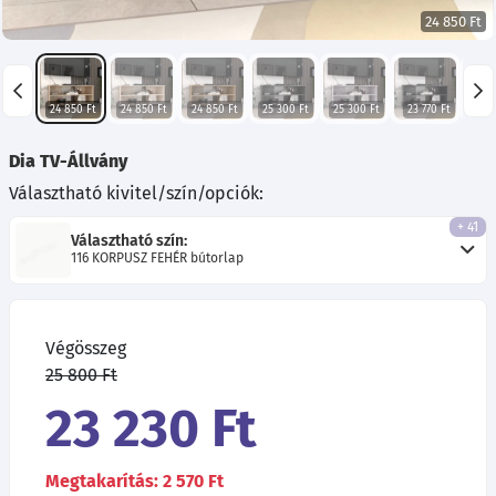
24 850 Ft
24 850 Ft
24 850 Ft
24 850 Ft
25 300 Ft
25 300 Ft
23 770 Ft
24 
Dia TV-Állvány
Választható kivitel/szín/opciók:
+ 41
Választható szín:
116 KORPUSZ FEHÉR bútorlap
Végösszeg
25 800 Ft
23 230 Ft
Megtakarítás: 2 570 Ft