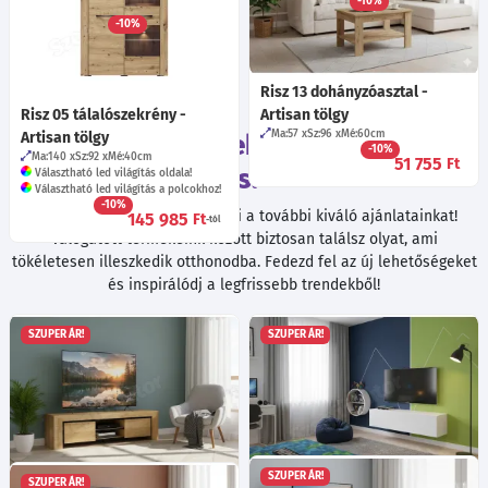
-10%
Ma:200
Sz:92
Mé:55
cm
165 785
Ft
-10%
165 065
Ft
Risz 13 dohányzóasztal -
Risz 05 tálalószekrény -
Artisan tölgy
Ma:57
Sz:96
Mé:60
cm
Tekintsd meg ezeket a termékeket
Artisan tölgy
-10%
Ma:140
Sz:92
Mé:40
cm
51 755
Ft
is!
Választható led világítás oldala!
Választható led világítás a polcokhoz!
-10%
Böngészés közben ne hagyd ki a további kiváló ajánlatainkat!
145 985
Ft
-tól
Válogatott termékeink között biztosan találsz olyat, ami
tökéletesen illeszkedik otthonodba. Fedezd fel az új lehetőségeket
és inspirálódj a legfrissebb trendekből!
SZUPER ÁR!
SZUPER ÁR!
SZUPER ÁR!
SZUPER ÁR!