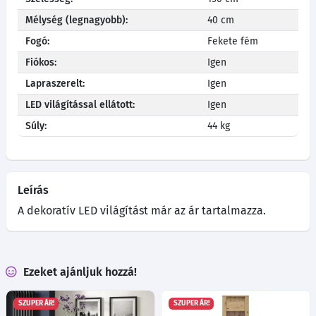
Mélység (legnagyobb):
40 cm
Fogó:
Fekete fém
Fiókos:
Igen
Lapraszerelt:
Igen
LED világítással ellátott:
Igen
Súly:
44 kg
Leírás
A dekoratív LED világítást már az ár tartalmazza.
Ezeket ajánljuk hozzá!
SZUPER ÁR!
SZUPER ÁR!