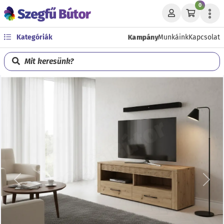
0
Kampány
Kategóriák
Munkáink
Kapcsolat
Mit keresünk?
Előző
Köve