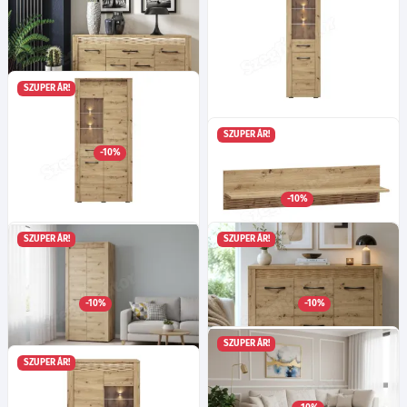
SZUPER ÁR!
Risz 08 komód - Artisan tölgy
Risz 03 tálalószekrény -
SZUPER ÁR!
Ma:94
Sz:165
Mé:40
cm
Artisan tölgy
-10%
Ma:200
Sz:55
Mé:40
cm
170 015
Ft
Választható nyitás!
Választható led világítás a polcokhoz!
-10%
115 205
Ft
-tól
Risz 04 tálalószekrény -
SZUPER ÁR!
SZUPER ÁR!
Artisan tölgy
Ma:200
Sz:92
Mé:40
cm
Risz 12 polc - Artisan tölgy
Választható tálalószekrény zárt oldala!
Választható led világítás a polcokhoz!
Ma:28
Sz:120
Mé:22
cm
-10%
-10%
168 395
28 265
Ft
Ft
-tól
SZUPER ÁR!
SZUPER ÁR!
Risz 01 szekrény - Artisan
Risz 07 komód - Artisan tölgy
Ma:94
Sz:138
Mé:40
cm
tölgy