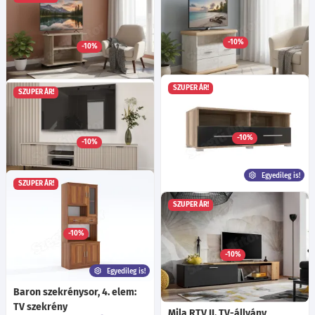
Diego TV4 TV szekrény -
Kaló RTV 2 Tv-állvány - 120
Ma:30
Sz:120
Mé:40
cm
riviera tölgy/matt fekete
Választható színek!
Ma:42.6
Sz:152.4
Mé:42.8
cm
-10%
-10%
51 935
Ft
-tól
78 935
Ft
SZUPER ÁR!
SZUPER ÁR!
Kaor 12 Tv-állvány - Kraft
Gio Tv-szekrény sonoma
fehér/Kraft arany
tölgy
Ma:75
Sz:97
Mé:45
cm
Ma:60
Sz:80
Mé:40
cm
-10%
-10%
61 925
Ft
37 895
Ft
Egyedileg is!
SZUPER ÁR!
Nápoly szekrénysor 2/A.
Carlos KD V1 TV-állvány
SZUPER ÁR!
elem: TV elem
Ma:50
Sz:203.2
Mé:40.3
cm
Választható szín!
Ma:42
Sz:120
Mé:50
cm
Egyedileg is!
-10%
Több mint 40 féle szín!
57 féle fogó!
100 715
Ft
-tól
9 féle bútorláb!
Többféle fióksín!
-10%
46 090
Ft
-tól
Egyedileg is!
Baron szekrénysor, 4. elem:
TV szekrény
Mila RTV II. TV-állvány