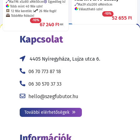
Ma:196
Sz:80
Mé:50
cm
Egyedileg is!
Ma:39
Sz:200
Mé:40
cm
Több mint 40 féle szín!
Választható szín!
12 féle keretléc !
26 féle fogó!
-10%
Többféle fióksín!
52 655
Ft
-10%
67 240
Ft
-tól
Kapcsolat
4405 Nyíregyháza, Lujza utca 6.
06 70 773 87 18
06 30 570 37 33
hello@szegfubutor.hu
További elérhetőségek
Információk