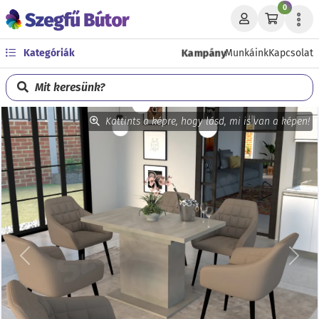
0
Kampány
Kategóriák
Munkáink
Kapcsolat
Mit keresünk?
Kattints a képre, hogy lásd, mi is van a képen!
Előző
Köve