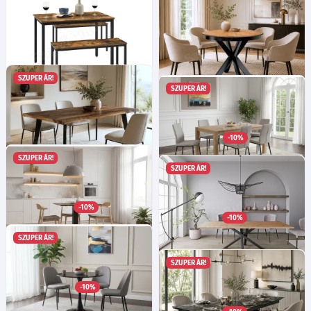
SZUPER ÁR!
SZUPER ÁR!
Étkezőasztal két paddal,
Tinon 10 asztal - Karamell
rusztikus barna 110x70x75cm
tölgy / fekete
Ma:75
Mé:110
cm
67 400
Ft
-10%
232 385
Ft
SZUPER ÁR!
SZUPER ÁR!
Klia 160 asztal - Old wood
Tömör tölgy asztal 160X90
Ma:75
Sz:160
Mé:90
cm
-10%
Ma:75
cm
94 055
Ft
-10%
326 525
Ft
SZUPER ÁR!
SZUPER ÁR!
Ermo 80 asztal fekete
Bindy 160/260 asztal - Artisan
Ma:73
Sz:70
Mé:70
cm
-10%
tölgy
50 225
Ft
Ma:75
cm