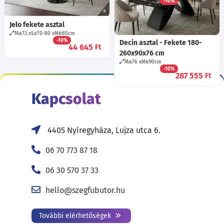
-10%
240 755
Ft
Jelo fekete asztal
Ma:73
Sz:70-80
Mé:80
cm
-10%
Decin asztal - Fekete 180-
44 645
Ft
260x90x76 cm
Ma:76
Mé:90
cm
-10%
287 555
Ft
Kapcsolat
4405 Nyíregyháza, Lujza utca 6.
06 70 773 87 18
06 30 570 37 33
hello@szegfubutor.hu
További elérhetőségek