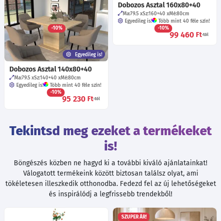
Dobozos Asztal 140x90+40
Dobozos Asztal 160x80+40
Ma:79.5
Sz:140+40
Mé:90
cm
Ma:79.5
Sz:160+40
Mé:80
cm
Egyedileg is!
Több mint 40 féle szín!
Egyedileg is!
Több mint 40 féle szín!
-10%
-10%
93 610
99 460
Ft
Ft
-tól
-tól
Egyedileg is!
Dobozos Asztal 140x80+40
Ma:79.5
Sz:140+40
Mé:80
cm
Egyedileg is!
Több mint 40 féle szín!
-10%
95 230
Ft
-tól
Tekintsd meg ezeket a termékeket
is!
Böngészés közben ne hagyd ki a további kiváló ajánlatainkat!
Válogatott termékeink között biztosan találsz olyat, ami
tökéletesen illeszkedik otthonodba. Fedezd fel az új lehetőségeket
és inspirálódj a legfrissebb trendekből!
SZUPER ÁR!