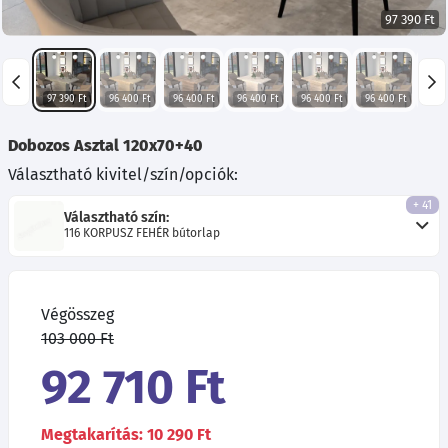
97 390 Ft
97 390 Ft
96 400 Ft
96 400 Ft
96 400 Ft
96 400 Ft
96 400 Ft
96 4
Dobozos Asztal 120x70+40
Választható kivitel/szín/opciók:
+ 41
Választható szín:
116 KORPUSZ FEHÉR bútorlap
Végösszeg
103 000 Ft
92 710 Ft
Megtakarítás: 10 290 Ft