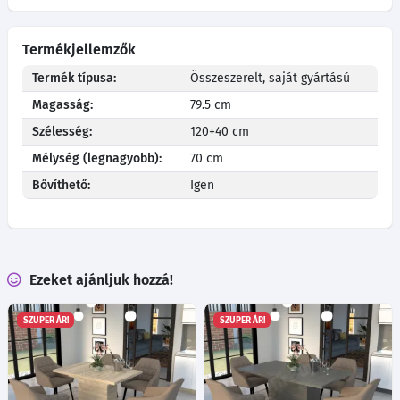
Termékjellemzők
Termék típusa:
Összeszerelt, saját gyártású
Magasság:
79.5 cm
Szélesség:
120+40 cm
Mélység (legnagyobb):
70 cm
Bővíthető:
Igen
Ezeket ajánljuk hozzá!
SZUPER ÁR!
SZUPER ÁR!