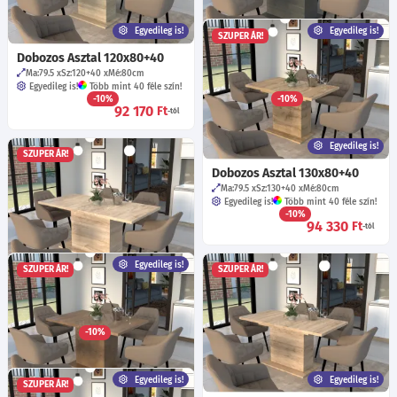
Egyedileg is!
Egyedileg is!
SZUPER ÁR!
Dobozos Asztal 120x80+40
Dobozos Asztal 160x90+40
Ma:79.5
Sz:120+40
Mé:80
cm
Ma:79.5
Sz:160+40
Mé:90
cm
Egyedileg is!
Több mint 40 féle szín!
Egyedileg is!
Több mint 40 féle szín!
-10%
-10%
92 170
106 480
Ft
Ft
-tól
-tól
Egyedileg is!
SZUPER ÁR!
Dobozos Asztal 130x80+40
Ma:79.5
Sz:130+40
Mé:80
cm
Egyedileg is!
Több mint 40 féle szín!
-10%
94 330
Ft
-tól
Egyedileg is!
SZUPER ÁR!
SZUPER ÁR!
Dobozos Asztal 180x90+40
Ma:79.5
Sz:180+40
Mé:90
cm
Egyedileg is!
Több mint 40 féle szín!
-10%
116 290
Ft
-tól
Egyedileg is!
Egyedileg is!
SZUPER ÁR!