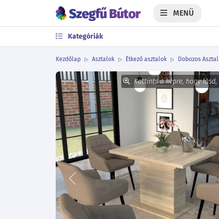
MENÜ
Kategóriák
Kezdőlap
Asztalok
Étkező asztalok
Dobozos Asztal
Kattints a képre, hogy lásd,
Előző