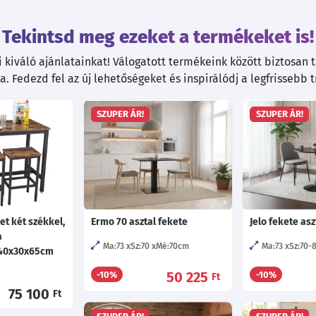
Tekintsd meg ezeket a termékeket is!
kiváló ajánlatainkat! Válogatott termékeink között biztosan ta
. Fedezd fel az új lehetőségeket és inspirálódj a legfrissebb 
SZUPER ÁR!
SZUPER ÁR!
et két székkel,
Ermo 70 asztal fekete
Jelo fekete asz
a
Ma:73
Sz:70
Mé:70
cm
Ma:73
Sz:70-
40x30x65cm
50 225
-10%
-10%
Ft
75 100
Ft