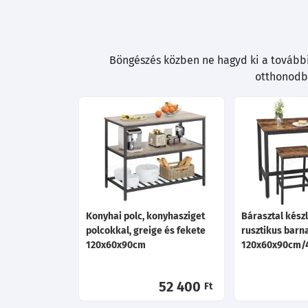
Böngészés közben ne hagyd ki a további 
otthonodba
Konyhai polc, konyhasziget
Bárasztal készl
polcokkal, greige és fekete
rusztikus barn
120x60x90cm
120x60x90cm/
52 400
Ft