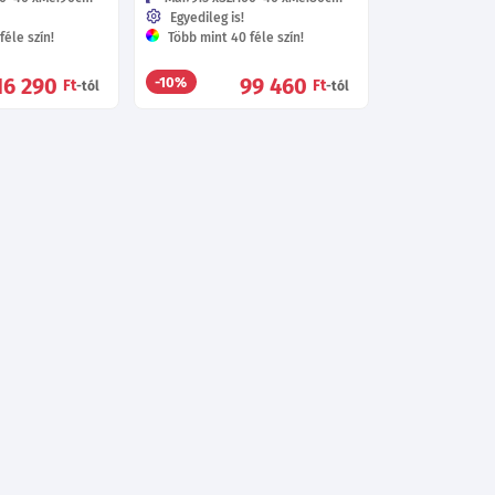
Egyedileg is!
éle szín!
Több mint 40 féle szín!
16 290
99 460
-10%
Ft
Ft
-tól
-tól