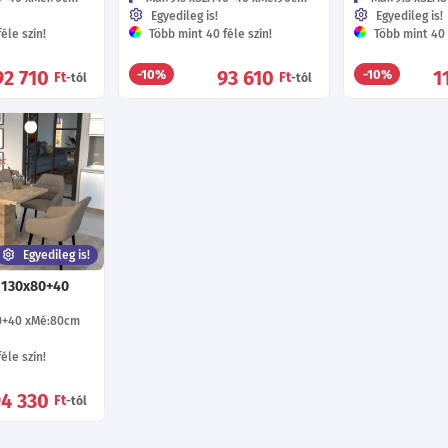
Egyedileg is!
Egyedileg is!
éle szín!
Több mint 40 féle szín!
Több mint 40 f
92 710
93 610
1
-10%
-10%
Ft
Ft
-tól
-tól
Egyedileg is!
 130x80+40
0+40
Mé:80
cm
éle szín!
94 330
Ft
-tól