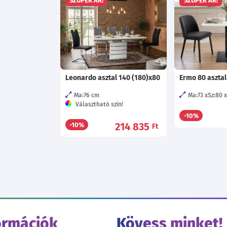
SZUPER ÁR!
SZUPER ÁR!
Leonardo asztal 140 (180)x80
Ermo 80 asztal
Ma:76
cm
Ma:73
Sz:80
Választható szín!
-10%
214 835
-10%
Ft
ormációk
Kövess minket!