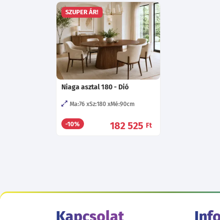
SZUPER ÁR!
Niaga asztal 180 - Dió
Ma:76
Sz:180
Mé:90
cm
182 525
-10%
Ft
Kapcsolat
Inf