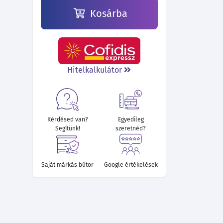
Kosárba
97 030 Ft
93 340 Ft
94 420 Ft
93 340 Ft
106 480 Ft
106 480 Ft
Hitelkalkulátor
Kérdésed van?
Egyedileg
Segítünk!
szeretnéd?
Saját márkás bútor
Google értékelések