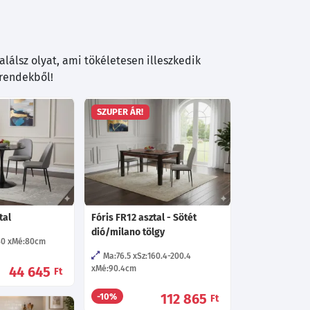
lálsz olyat, ami tökéletesen illeszkedik
trendekből!
SZUPER ÁR!
tal
Fóris FR12 asztal - Sötét
dió/milano tölgy
80
Mé:80
cm
Ma:76.5
Sz:160.4-200.4
44 645
Mé:90.4
cm
Ft
112 865
-10%
Ft