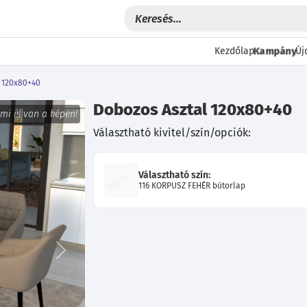
Kampány
Kezdőlap
Új
 120x80+40
Dobozos Asztal 120x80+40
 mi is van a képen!
Választható kivitel/szín/opciók:
Választható szín:
116 KORPUSZ FEHÉR bútorlap
Következő