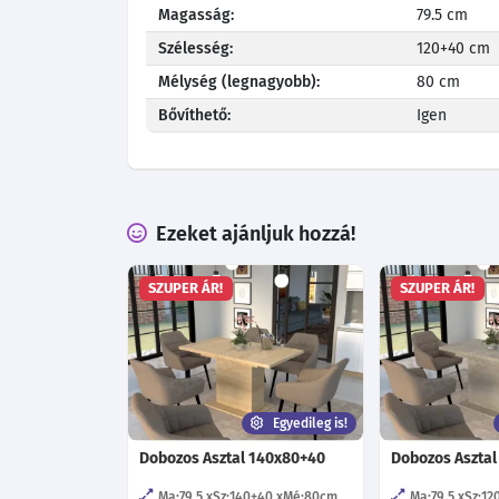
Magasság:
79.5 cm
Szélesség:
120+40 cm
Mélység (legnagyobb):
80 cm
Bővíthető:
Igen
Ezeket ajánljuk hozzá!
SZUPER ÁR!
SZUPER ÁR!
Egyedileg is!
Dobozos Asztal 140x80+40
Dobozos Asztal
Ma:79.5
Sz:140+40
Mé:80
cm
Ma:79.5
Sz:12