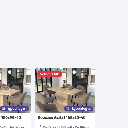
SZUPER ÁR!
Egyedileg is!
Egyedileg is!
l 180x90+40
Dobozos Asztal 160x80+40
80+40
Mé:90
cm
Ma:79.5
Sz:160+40
Mé:80
cm