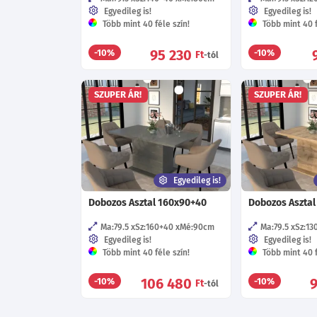
Egyedileg is!
Egyedileg is!
Több mint 40 féle szín!
Több mint 40 f
95 230
-10%
-10%
Ft
-tól
SZUPER ÁR!
SZUPER ÁR!
Egyedileg is!
Dobozos Asztal 160x90+40
Dobozos Asztal
Ma:79.5
Sz:160+40
Mé:90
cm
Ma:79.5
Sz:13
Egyedileg is!
Egyedileg is!
Több mint 40 féle szín!
Több mint 40 f
106 480
-10%
-10%
Ft
-tól