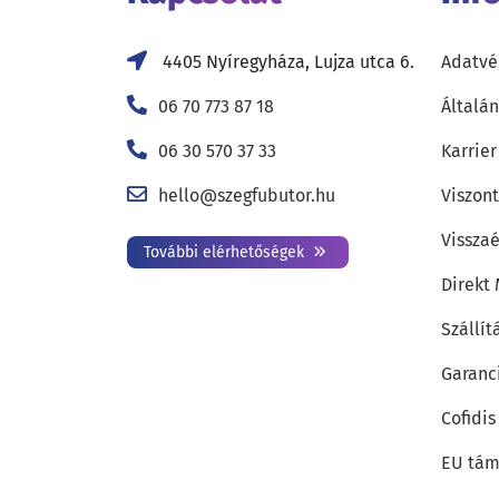
4405 Nyíregyháza, Lujza utca 6.
Adatvé
06 70 773 87 18
Általán
06 30 570 37 33
Karrier
hello@szegfubutor.hu
Viszon
Visszaé
További elérhetőségek
Direkt
Szállít
Garanc
Cofidis
EU tám