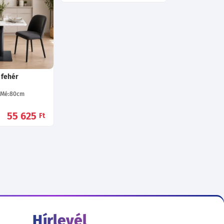
 fehér
Mé:80
cm
55 625
Ft
Hírlevél