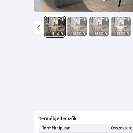
95 140 Ft
95 950 Ft
95 950 Ft
95 950 Ft
Termékjellemzők
Termék típusa:
Összeszerel