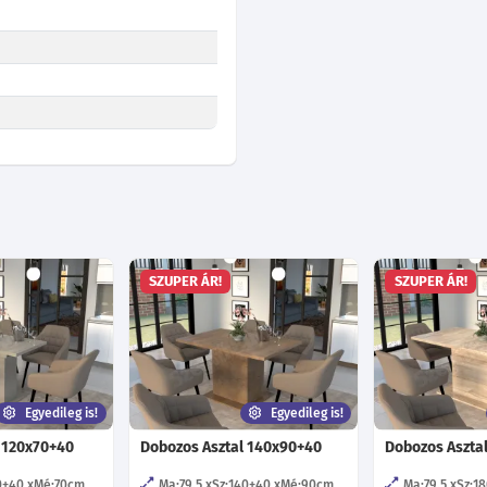
SZUPER ÁR!
SZUPER ÁR!
Egyedileg is!
Egyedileg is!
 120x70+40
Dobozos Asztal 140x90+40
Dobozos Aszta
0+40
Mé:70
cm
Ma:79.5
Sz:140+40
Mé:90
cm
Ma:79.5
Sz:1