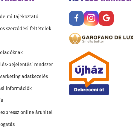
delmi tájékoztató
os szerződési feltételek
teladóknak
lés-bejelentési rendszer
 Marketing adatkezelés
ási információk
ia
 expressz online áruhitel
ogatás