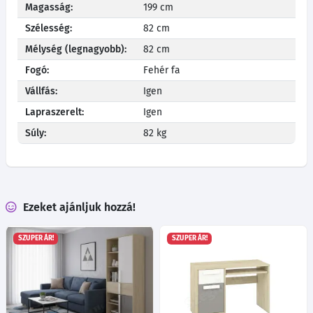
Magasság:
199 cm
Szélesség:
82 cm
Mélység (legnagyobb):
82 cm
Fogó:
Fehér fa
Vállfás:
Igen
Lapraszerelt:
Igen
Súly:
82 kg
Ezeket ajánljuk hozzá!
SZUPER ÁR!
SZUPER ÁR!