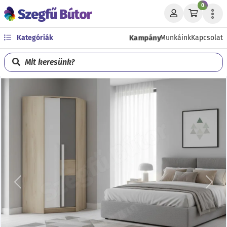
0
Kampány
Kategóriák
Munkáink
Kapcsolat
Mit keresünk?
Előző
Köve