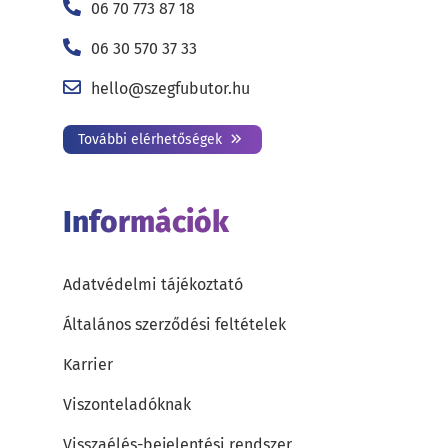
06 70 773 87 18
06 30 570 37 33
hello@szegfubutor.hu
További elérhetőségek
Információk
Adatvédelmi tájékoztató
Általános szerződési feltételek
Karrier
Viszonteladóknak
Visszaélés-bejelentési rendszer