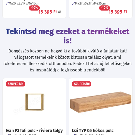
Ma:27
Sz:17
Mé:15
cm
Ma:27
Sz:17
Mé:15
cm
-10%
-10%
15 395
15 395
Ft
Ft
-tól
Tekintsd meg ezeket a termékeket
is!
Böngészés közben ne hagyd ki a további kiváló ajánlatainkat!
Válogatott termékeink között biztosan találsz olyat, ami
tökéletesen illeszkedik otthonodba. Fedezd fel az új lehetőségeket
és inspirálódj a legfrissebb trendekből!
SZUPER ÁR!
SZUPER ÁR!
Ivan P3 fali polc - riviera tölgy
Izzi TYP 05 fiókos polc