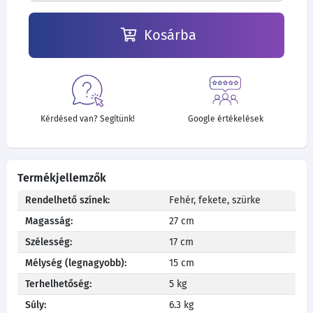
Kosárba
Kérdésed van? Segítünk!
Google értékelések
Termékjellemzők
Rendelhető színek:
Fehér, fekete, szürke
Magasság:
27 cm
Szélesség:
17 cm
Mélység (legnagyobb):
15 cm
Terhelhetőség:
5 kg
Súly:
6.3 kg