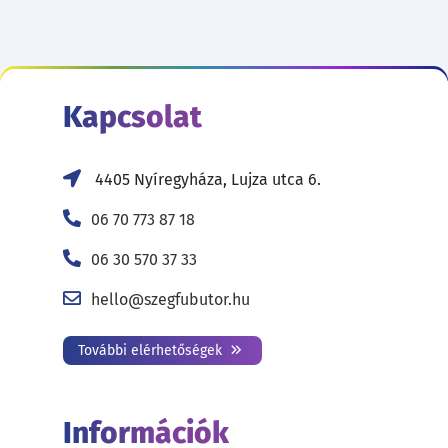
Kapcsolat
4405 Nyíregyháza, Lujza utca 6.
06 70 773 87 18
06 30 570 37 33
hello@szegfubutor.hu
További elérhetőségek
Információk