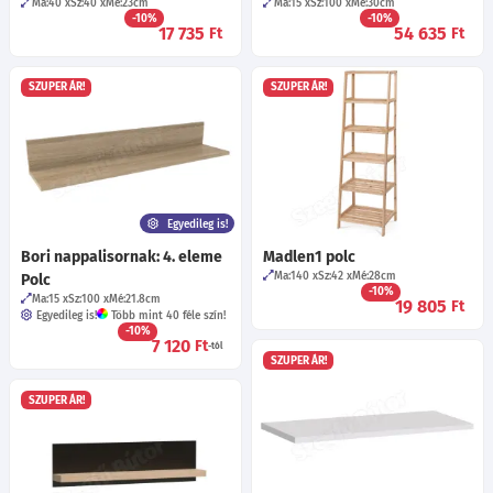
Ma:40
Sz:40
Mé:23
cm
Ma:15
Sz:100
Mé:30
cm
-10%
-10%
17 735
54 635
Ft
Ft
SZUPER ÁR!
SZUPER ÁR!
Egyedileg is!
Bori nappalisornak: 4. eleme
Madlen1 polc
Ma:140
Sz:42
Mé:28
cm
Polc
-10%
Ma:15
Sz:100
Mé:21.8
cm
19 805
Ft
Egyedileg is!
Több mint 40 féle szín!
-10%
7 120
Ft
-tól
SZUPER ÁR!
SZUPER ÁR!