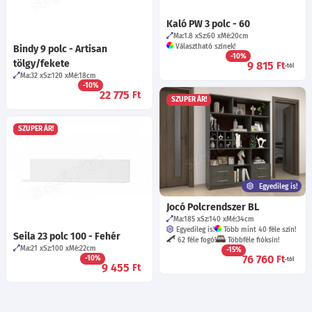
Kaló PW 3 polc - 60
Ma:1.8
Sz:60
Mé:20
cm
Választható színek!
Bindy 9 polc - Artisan
-10%
tölgy/fekete
9 815
Ft
-tól
Ma:32
Sz:120
Mé:18
cm
-10%
22 775
Ft
SZUPER ÁR!
SZUPER ÁR!
Egyedileg is!
Jocó Polcrendszer BL
Ma:185
Sz:140
Mé:34
cm
Egyedileg is!
Több mint 40 féle szín!
Seila 23 polc 100 - Fehér
62 féle fogó!
Többféle fióksín!
Ma:21
Sz:100
Mé:22
cm
-15%
76 760
Ft
-10%
-tól
9 455
Ft