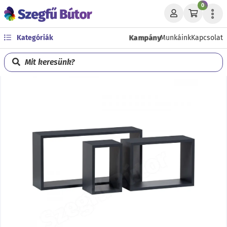
0
Kampány
Kategóriák
Munkáink
Kapcsolat
Mit keresünk?
Előző
Köve