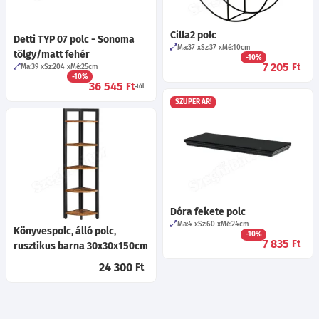
Cilla2 polc
Detti TYP 07 polc - Sonoma
Ma:37
Sz:37
Mé:10
cm
tölgy/matt fehér
-10%
7 205
Ft
Ma:39
Sz:204
Mé:25
cm
-10%
36 545
Ft
-tól
SZUPER ÁR!
Dóra fekete polc
Ma:4
Sz:60
Mé:24
cm
Könyvespolc, álló polc,
-10%
7 835
Ft
rusztikus barna 30x30x150cm
24 300
Ft