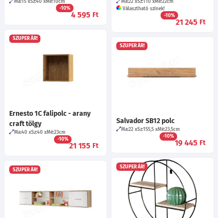
Ma:15
Sz:40
Mé:10
cm
Ma:22
Sz:110
Mé:22
cm
-10%
Választható színek!
4 595
Ft
-10%
21 245
Ft
SZUPER ÁR!
SZUPER ÁR!
Ernesto 1C falipolc - arany
Salvador SB12 polc
craft tölgy
Ma:22
Sz:155,5
Mé:23,5
cm
Ma:40
Sz:40
Mé:23
cm
-10%
-10%
19 445
Ft
21 155
Ft
SZUPER ÁR!
SZUPER ÁR!