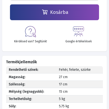
Kosárba
Kérdésed van? Segítünk!
Google értékelések
Termékjellemzők
Rendelhető színek:
Fehér, fekete, szürke
Magasság:
27 cm
Szélesség:
17 cm
Mélység (legnagyobb):
15 cm
Terhelhetőség:
5 kg
Súly:
5.75 kg