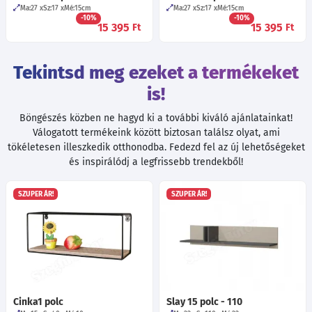
Ma:27
Sz:17
Mé:15
cm
Ma:27
Sz:17
Mé:15
cm
-10%
-10%
15 395
15 395
Ft
Ft
Tekintsd meg ezeket a termékeket
is!
Böngészés közben ne hagyd ki a további kiváló ajánlatainkat!
Válogatott termékeink között biztosan találsz olyat, ami
tökéletesen illeszkedik otthonodba. Fedezd fel az új lehetőségeket
és inspirálódj a legfrissebb trendekből!
SZUPER ÁR!
SZUPER ÁR!
Cinka1 polc
Slay 15 polc - 110