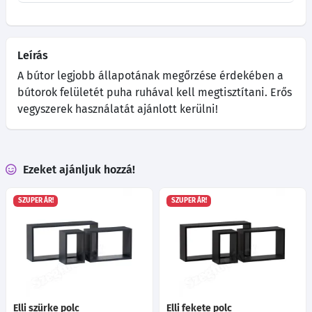
Leírás
A bútor legjobb állapotának megőrzése érdekében a
bútorok felületét puha ruhával kell megtisztítani. Erős
vegyszerek használatát ajánlott kerülni!
Ezeket ajánljuk hozzá!
SZUPER ÁR!
SZUPER ÁR!
Elli szürke polc
Elli fekete polc