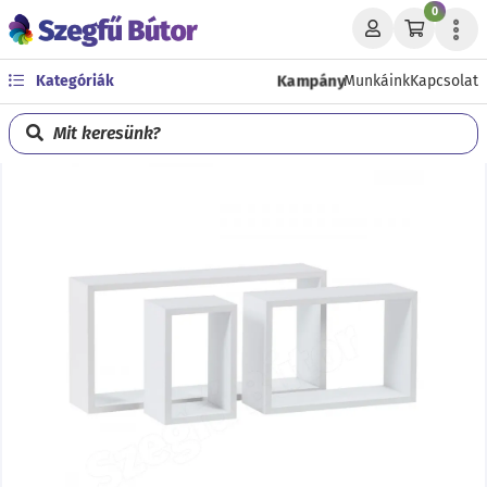
0
Kampány
Kategóriák
Munkáink
Kapcsolat
Mit keresünk?
Előző
Köve