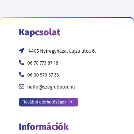
Kapcsolat
4405 Nyíregyháza, Lujza utca 6.
06 70 773 87 18
06 30 570 37 33
hello@szegfubutor.hu
További elérhetőségek
Információk