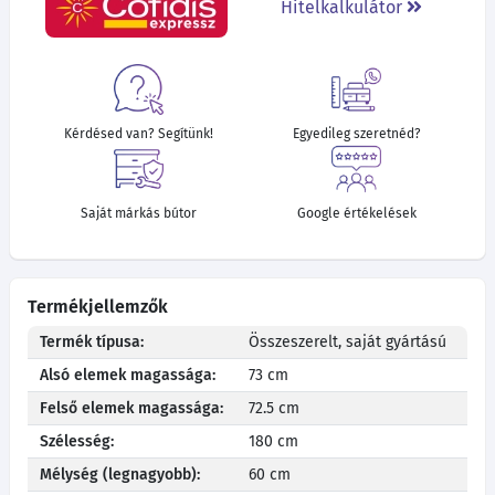
Hitelkalkulátor
Kérdésed van? Segítünk!
Egyedileg szeretnéd?
Saját márkás bútor
Google értékelések
Termékjellemzők
Termék típusa:
Összeszerelt, saját gyártású
Alsó elemek magassága:
73 cm
Felső elemek magassága:
72.5 cm
Szélesség:
180 cm
Mélység (legnagyobb):
60 cm