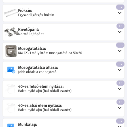
+ 2
Fióksín:
Egyszerű görgős fióksín
+ 1
Kivetőpánt:
Normál ajtópánt
+ 3
Mosogatótálca:
KM-123 1 mély króm mosogatótálca 50x50
+ 2
Mosogatótálca állása:
Jobb oldalt a csepegtető
+ 1
40-es felső elem nyitása:
Balra nyíló ajtó (bal oldali zsanér)
+ 1
40-es alsó elem nyitása:
Balra nyíló ajtó (bal oldali zsanér)
+ 2
Munkalap: