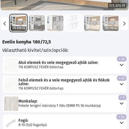
175 870 Ft
175 870 Ft
173 710 Ft
177 
Evelin konyha 180/72,5
Választható kivitel/szín/opciók:
+ 41
Alsó elemek és vele megegyező ajtók színe:
116 KORPUSZ FEHÉR bútorlap
+ 41
Felső elemek és a vele megegyező ajtók és fiókok
színe:
116 KORPUSZ FEHÉR bútorlap
+ 7
Munkalap:
Fekete tengeri márvány F 064-28MM PS 56 munkalap
+ 54
Fogó:
R-19 (9,6) fogantyú