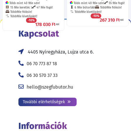
Több mint 40 féle szín!
Több mint 40 féle szín!
55 féle fogó!
15 féle keretléc !
47 féle fogó!
6 féle bútorláb!
Többféle fióksín!
Többféle fióksín!
Többféle kivetőpánt!
-10%
Többféle kivetőpánt!
267 310
Ft
-10%
-tól
178 030
Ft
-tól
Kapcsolat
4405 Nyíregyháza, Lujza utca 6.
06 70 773 87 18
06 30 570 37 33
hello@szegfubutor.hu
További elérhetőségek
Információk