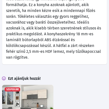
formálhatja. Ez a konyha azoknak ajánlott, akik
szeretik, ha minden kézre esik a mindennapi főzés
során. Tökéletes választás egy gyors reggelihez,
vacsorához vagy baráti összejövetelhez. Ideális
azoknak is, akik kisebb térben szeretnének stílusos és
praktikus megoldást. A konyhaszekrény 18 mm-es
laminált bútorlapból ABS élzárással és
köldökcsapozással készül. A hátfal a zárt részeken
fehér színű 2,5 mm-es HDF lemez, mely tűzőkapoccsal
van rögzítve.
Ezt ajánljuk hozzá!
SZUPER ÁR!