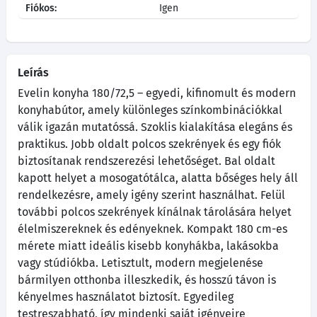
Fiókos:
Igen
Leírás
Evelin konyha 180/72,5 – egyedi, kifinomult és modern
konyhabútor, amely különleges színkombinációkkal
válik igazán mutatóssá. Szoklis kialakítása elegáns és
praktikus. Jobb oldalt polcos szekrények és egy fiók
biztosítanak rendszerezési lehetőséget. Bal oldalt
kapott helyet a mosogatótálca, alatta bőséges hely áll
rendelkezésre, amely igény szerint használhat. Felül
további polcos szekrények kínálnak tárolására helyet
élelmiszereknek és edényeknek. Kompakt 180 cm-es
mérete miatt ideális kisebb konyhákba, lakásokba
vagy stúdiókba. Letisztult, modern megjelenése
bármilyen otthonba illeszkedik, és hosszú távon is
kényelmes használatot biztosít. Egyedileg
testreszabható, így mindenki saját igényeire