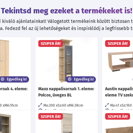
Tekintsd meg ezeket a termékeket is!
kiváló ajánlatainkat! Válogatott termékeink között biztosan ta
. Fedezd fel az új lehetőségeket és inspirálódj a legfrissebb 
SZUPER ÁR!
SZUPER ÁR!
Egyedileg is!
Egyedileg is!
rnak 4. eleme:
Maxx nappalisornak 1. eleme:
Austin nappali
Polcos, üveges BL
eleme TV szek
0
Mé:51
cm
Ma:200
Sz:60
Mé:38
cm
Ma:41
Sz:160
Egyedileg is!
Egyedileg is!
éle szín!
Több mint 40 féle szín!
Több mint 40 f
SZUPER ÁR!
SZUPER ÁR!
32 féle fogó!
57 féle fogó!
b!
Többféle bútorláb!
9 féle bútorl
tőpánt!
Többféle kivetőpánt!
Többféle fióks