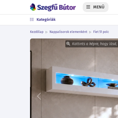
MENÜ
Kategóriák
Kezdőlap
Nappalisorok elemenként
Fiet 51 polc
Kattints a képre, hogy lásd,
Előző