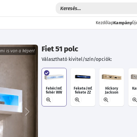
Kampány
Kezdőlap
Új
Fiet 51 polc
 mi is van a képen!
Választható kivitel/szín/opciók:
Fehér/mf.
Fekete/mf.
Hickory
Ka
fehér WW
fekete ZZ
Jackson
tölgy HJ
Következő