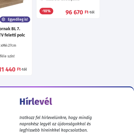
41 680
96 670
-10%
Ft
Ft
-tól
-tól
Egyedileg is!
ornak BL 7.
V feletti polc
Mé:27
cm
éle szín!
11 440
Ft
-tól
Hírlevél
Iratkozz fel hírlevelünkre, hogy mindig
naprakész legyél az újdonságokkal és
legfrissebb híreinkkel kapcsolatban.