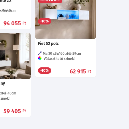
kete ZZ
Ma:170
Sz:40
Mé:29
cm
Választható színek!
Mé:40
cm
69 575
-10%
94 055
Ft
Ft
Fiet 52 polc
Ma:30
Sz:160
Mé:29
cm
Választható színek!
62 915
-10%
Ft
ány
Mé:40
cm
zínek!
59 405
Ft