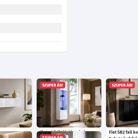
SZUPER ÁR!
SZUPER ÁR!
Fiet 42 fali tálalószekrény
Fiet SB2 fali k
SZUPER ÁR!