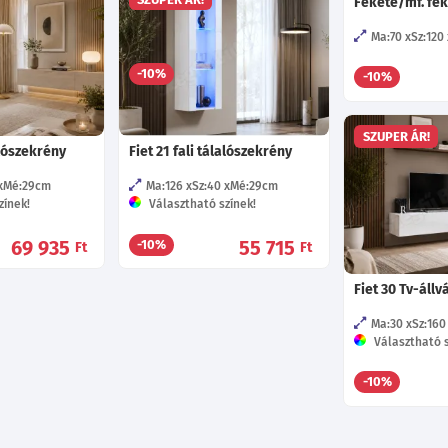
Fekete/mf. fe
Mé:29
cm
Ma:170
Sz:40
Mé:29
cm
zínek!
Választható színek!
Ma:70
Sz:120
56 525
69 845
-10%
Ft
Ft
-10%
SZUPER ÁR!
alószekrény
Fiet 21 fali tálalószekrény
Mé:29
cm
Ma:126
Sz:40
Mé:29
cm
zínek!
Választható színek!
69 935
55 715
-10%
Ft
Ft
Fiet 30 Tv-állv
Ma:30
Sz:160
Választható s
-10%