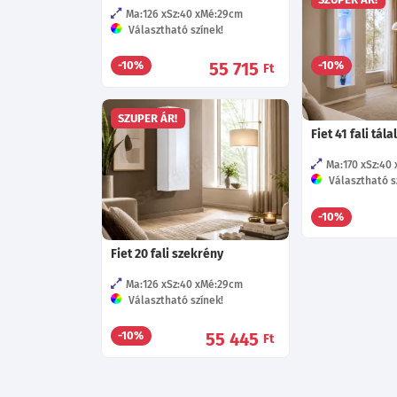
Ma:126
Sz:40
Mé:29
cm
Ma:30
Sz:160
Választható színek!
Választható s
55 715
-10%
-10%
Ft
SZUPER ÁR!
Fiet 41 fali tál
Ma:170
Sz:40
Választható s
-10%
Fiet 20 fali szekrény
Ma:126
Sz:40
Mé:29
cm
Választható színek!
55 445
-10%
Ft