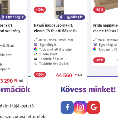
8 150
75 160
-10%
-10%
Ft
Ft
-tól
-tól
Egyedileg is!
Egyedileg is!
ornak 1.
Hawai nappalisornak 3.
Frida nappalis
lsó szekrény
eleme: TV feletti fiókos BL
eleme 160-as T
Ma:160
Sz:40
Mé:37
cm
Ma:40
Sz:160
Egyedileg is!
Egyedileg is!
Mé:33
cm
Több mint 40 féle szín!
Több mint 40 f
16 féle fogó!
éle szín!
Többféle fióksín!
-10%
Többféle kivetőpánt!
b!
tőpánt!
44 560
-10%
Ft
-tól
53 290
Ft
-tól
ormációk
Kövess minket!
delmi tájékoztató
os szerződési feltételek