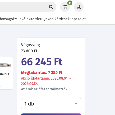
0
donságok
Munkáink
Karrier
Gyakori kérdések
Kapcsolat
Végösszeg
73 600 Ft
66 245 Ft
Megtakarítás: 7 355 Ft
smír CC
Akció időtartama: 2026.08.01. -
2026.09.12.
Az árak az áfát tartalmazzák.