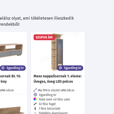
lálsz olyat, ami tökéletesen illeszkedik
trendekből!
SZUPER ÁR!
Egyedileg is!
Egyedileg is!
sornak BL 10.
Maxx nappalisornak 1. eleme:
rény
Üveges, üveg LED polcos
Mé:40
cm
Ma:199.6
Sz:60
Mé:38
cm
Egyedileg is!
éle szín!
Több mint 40 féle szín!
32 féle fogó!
áb!
7 féle bútorláb!
ín!
Többféle kivetőpánt!