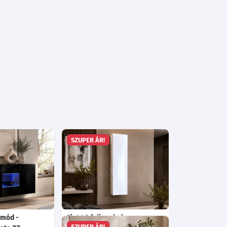
SZUPER ÁR!
omód -
Fiet 40 fali szekrény
SZUPER ÁR!