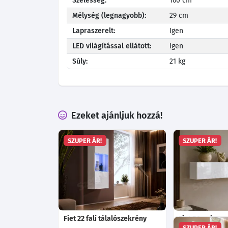
Szélesség:
160 cm
Mélység (legnagyobb):
29 cm
Lapraszerelt:
Igen
LED világítással ellátott:
Igen
Súly:
21 kg
Ezeket ajánljuk hozzá!
SZUPER ÁR!
SZUPER ÁR!
Fiet 22 fali tálalószekrény
Fiet 50 polc
SZUPER ÁR!