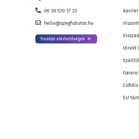
06 30 570 37 33
Karrier
hello@szegfubutor.hu
Viszon
Visszaé
További elérhetőségek
Direkt
Szállít
Garanc
Cofidis
EU tám