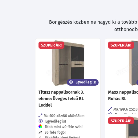
Böngészés közben ne hagyd ki a további 
otthonodba
SZUPER ÁR!
SZUPER ÁR!
Egyedileg is!
Titusz nappalisornak 3.
Maxx nappaliso
eleme: Üveges felső BL
Ruhás BL
Leddel
Ma:199.6
Sz:8
Egyedileg is!
Ma:100
Sz:80
Mé:35
cm
Több mint 40 f
SZUPER ÁR!
Egyedileg is!
43 féle fogó!
Több mint 40 féle szín!
6 féle bútorlá
36 féle fogó!
Többféle kive
Többféle kivetőpánt!