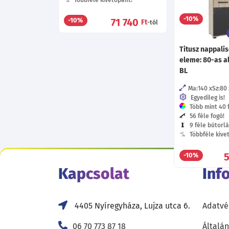
5
-10%
71 740
-10%
Ft
-tól
Titusz nappalis
eleme: 80-as a
BL
Ma:140
Sz:80
Egyedileg is!
Több mint 40 f
56 féle fogó!
9 féle bútorlá
Többféle kive
-10%
Kapcsolat
Inf
4405 Nyíregyháza, Lujza utca 6.
Adatvé
06 70 773 87 18
Általán