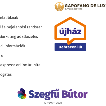
teladóknak
lés-bejelentési rendszer
 Marketing adatkezelés
ási információk
ia
 expressz online áruhitel
ogatás
© 1999 - 2026