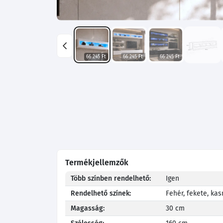
66 245 Ft
66 245 Ft
66 245 Ft
Termékjellemzők
Több színben rendelhető:
Igen
Rendelhető színek:
Fehér, fekete, kas
Magasság:
30 cm