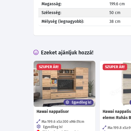
Magasság:
199.6 cm
Szélesség:
50 cm
Mélység (legnagyobb):
38 cm
Ezeket ajánljuk hozzá!
SZUPER ÁR!
SZUPER ÁR!
Egyedileg is!
Hawai nappalisor
Hawai nappalis
eleme: Ruhás 
Ma:199.6
Sz:300
Mé:51
cm
Egyedileg is!
Ma:199.8
Sz:9