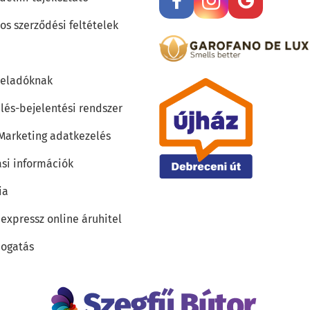
os szerződési feltételek
teladóknak
lés-bejelentési rendszer
 Marketing adatkezelés
ási információk
ia
 expressz online áruhitel
ogatás