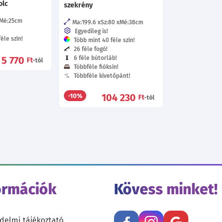
olc
szekrény
Mé:25
cm
Ma:199.6
Sz:80
Mé:38
cm
Egyedileg is!
éle szín!
Több mint 40 féle szín!
26 féle fogó!
5 770
6 féle bútorláb!
Ft
-tól
Többféle fióksín!
Többféle kivetőpánt!
104 230
-10%
Ft
-tól
ormációk
Kövess minket!
delmi tájékoztató