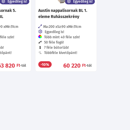
Egyedileg is!
Egyedileg is!
sornak 5.
Austin nappalisornak BL 1.
BL
eleme Ruhásszekrény
90
Mé:51
cm
Ma:200
Sz:90
Mé:51
cm
Egyedileg is!
éle szín!
Több mint 40 féle szín!
50 féle fogó!
áb!
7 féle bútorláb!
tőpánt!
Többféle kivetőpánt!
63 820
60 220
-10%
Ft
Ft
-tól
-tól