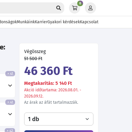
0
donságok
Munkáink
Karrier
Gyakori kérdések
Kapcsolat
e:
Végösszeg
51 500 Ft
46 360 Ft
+ 41
Megtakarítás: 5 140 Ft
Akció időtartama: 2026.08.01. -
2026.09.12.
Az árak az áfát tartalmazzák.
+ 41
+ 42