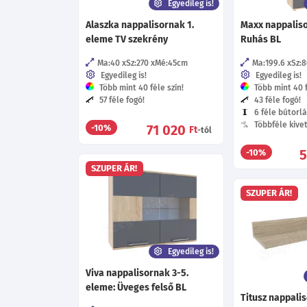
Egyedileg is!
Alaszka nappalisornak 1.
Maxx nappaliso
eleme TV szekrény
Ruhás BL
Ma:40
Sz:270
Mé:45
cm
Ma:199.6
Sz:8
Egyedileg is!
Egyedileg is!
Több mint 40 féle szín!
Több mint 40 f
57 féle fogó!
43 féle fogó!
6 féle bútorlá
Többféle kive
71 020
-10%
Ft
-tól
5
-10%
SZUPER ÁR!
SZUPER ÁR!
Egyedileg is!
Viva nappalisornak 3-5.
eleme: Üveges felső BL
Titusz nappalis