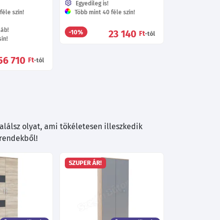
Egyedileg is!
éle szín!
Több mint 40 féle szín!
láb!
23 140
-10%
Ft
-tól
ín!
56 710
Ft
-tól
lálsz olyat, ami tökéletesen illeszkedik
trendekből!
SZUPER ÁR!