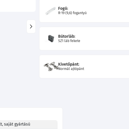
Fogó:
R-19 (9,6) fogantyú
Bútorláb:
SZ1 láb fekete
Kivetőpánt:
Normál ajtópánt
t, saját gyártású