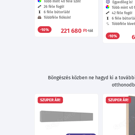
Több mint 40 féle szín!
Egyedileg is!
26 féle fogó!
Több mint 40 f
6 féle bútorláb!
42 féle fogó!
Többféle fióksín!
6 féle bútorlá
Többféle kive
221 680
-10%
Ft
-tól
6
-10%
Böngészés közben ne hagyd ki a további 
otthonodba
SZUPER ÁR!
SZUPER ÁR!