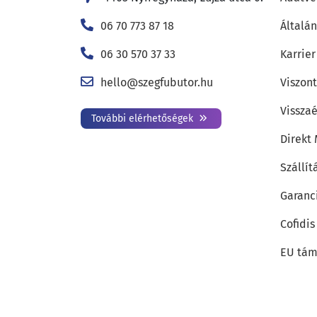
06 70 773 87 18
Általán
06 30 570 37 33
Karrier
hello@szegfubutor.hu
Viszon
Visszaé
További elérhetőségek
Direkt
Szállít
Garanc
Cofidis
EU tám