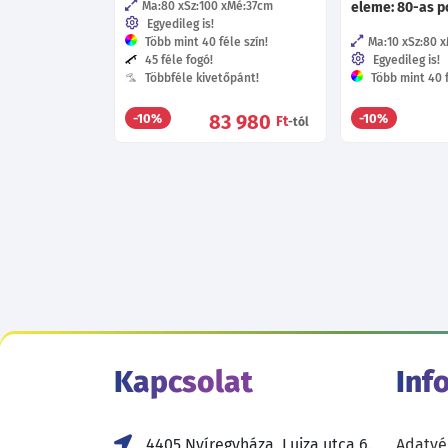
Ma:80
Sz:100
Mé:37
cm
eleme: 80-as p
Egyedileg is!
Több mint 40 féle szín!
Ma:10
Sz:80
45 féle fogó!
Egyedileg is!
Többféle kivetőpánt!
Több mint 40 f
83 980
-10%
-10%
Ft
-tól
Kapcsolat
Inf
4405 Nyíregyháza, Lujza utca 6.
Adatvé