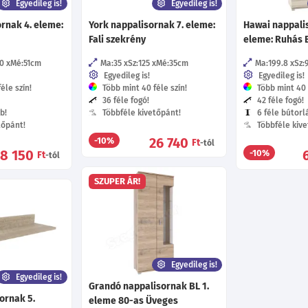
Egyedileg is!
Egyedileg is!
rnak 4. eleme:
York nappalisornak 7. eleme:
Hawai nappali
Fali szekrény
eleme: Ruhás 
0
Mé:51
cm
Ma:35
Sz:125
Mé:35
cm
Ma:199.8
Sz:
Egyedileg is!
Egyedileg is!
éle szín!
Több mint 40 féle szín!
Több mint 40 f
36 féle fogó!
42 féle fogó!
b!
Többféle kivetőpánt!
6 féle bútorl
tőpánt!
Többféle kive
26 740
-10%
Ft
-tól
8 150
-10%
Ft
-tól
SZUPER ÁR!
Egyedileg is!
Egyedileg is!
Grandó nappalisornak BL 1.
ornak 5.
eleme 80-as Üveges