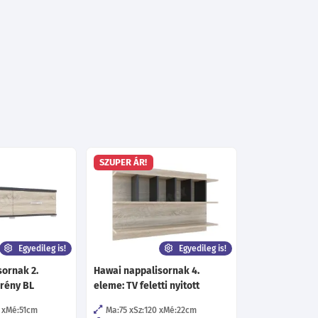
SZUPER ÁR!
Egyedileg is!
Egyedileg is!
sornak 2.
Hawai nappalisornak 4.
krény BL
eleme: TV feletti nyitott
Mé:51
cm
Ma:75
Sz:120
Mé:22
cm