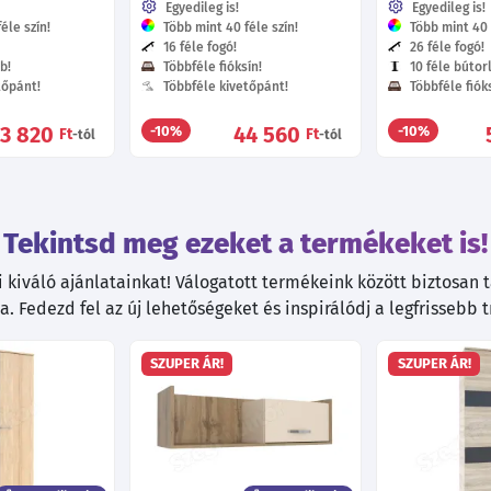
Egyedileg is!
Egyedileg is!
éle szín!
Több mint 40 féle szín!
Több mint 40 f
16 féle fogó!
26 féle fogó!
b!
Többféle fióksín!
10 féle bútor
tőpánt!
Többféle kivetőpánt!
Többféle fióks
3 820
44 560
-10%
-10%
Ft
Ft
-tól
-tól
Tekintsd meg ezeket a termékeket is!
kiváló ajánlatainkat! Válogatott termékeink között biztosan ta
. Fedezd fel az új lehetőségeket és inspirálódj a legfrissebb 
SZUPER ÁR!
SZUPER ÁR!