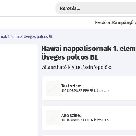
Kampány
Kezdőlap
Új
nak 1. eleme: Üveges polcos BL
Hawai nappalisornak 1. elem
Üveges polcos BL
Választható kivitel/szín/opciók:
Test színe:
116 KORPUSZ FEHÉR bútorlap
Következő
Ajtó színe:
116 KORPUSZ FEHÉR bútorlap