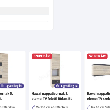
SZUPER ÁR!
SZUPER ÁR!
Egyedileg is!
Egyedileg is!
ornak 5.
Hawai nappalisornak 3.
Hawai nappali
BL
eleme: TV feletti fiókos BL
eleme: TV sze
0
Mé:51
cm
Ma:160
Sz:40
Mé:37
cm
Ma:40
Sz:160