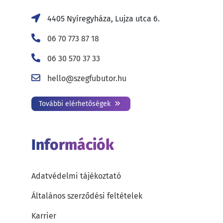
4405 Nyíregyháza, Lujza utca 6.
06 70 773 87 18
06 30 570 37 33
hello@szegfubutor.hu
További elérhetőségek
Információk
Adatvédelmi tájékoztató
Általános szerződési feltételek
Karrier