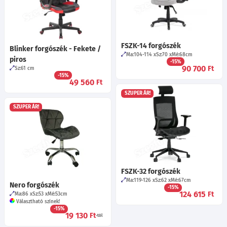
FSZK-14 forgószék
Blinker forgószék - Fekete /
Ma:104-114
Sz:70
Mé:68
cm
piros
-15%
90 700
Ft
Sz:61
cm
-15%
49 560
Ft
SZUPER ÁR!
SZUPER ÁR!
FSZK-32 forgószék
Ma:119-126
Sz:62
Mé:67
cm
Nero forgószék
-15%
124 615
Ft
Ma:86
Sz:53
Mé:53
cm
Választható színek!
-15%
19 130
Ft
-tól