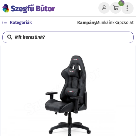
0
Kampány
Kategóriák
Munkáink
Kapcsolat
Mit keresünk?
Előző
Köve