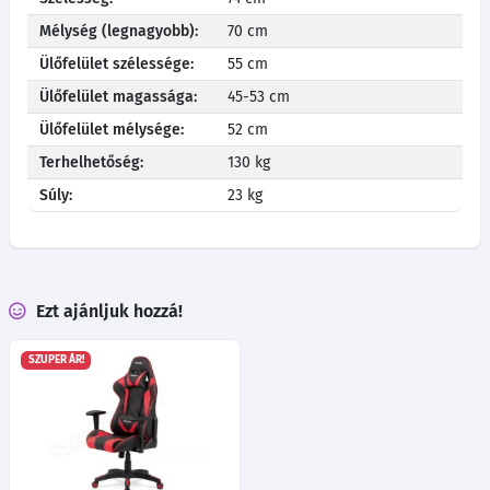
Mélység (legnagyobb):
70 cm
Ülőfelület szélessége:
55 cm
Ülőfelület magassága:
45-53 cm
Ülőfelület mélysége:
52 cm
Terhelhetőség:
130 kg
Súly:
23 kg
Ezt ajánljuk hozzá!
SZUPER ÁR!