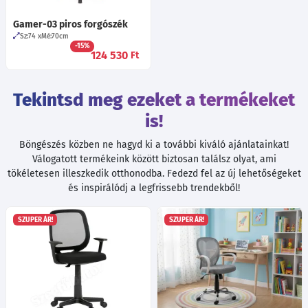
Gamer-03 piros forgószék
Sz:74
Mé:70
cm
-15%
124 530
Ft
Tekintsd meg ezeket a termékeket
is!
Böngészés közben ne hagyd ki a további kiváló ajánlatainkat!
Válogatott termékeink között biztosan találsz olyat, ami
tökéletesen illeszkedik otthonodba. Fedezd fel az új lehetőségeket
és inspirálódj a legfrissebb trendekből!
SZUPER ÁR!
SZUPER ÁR!