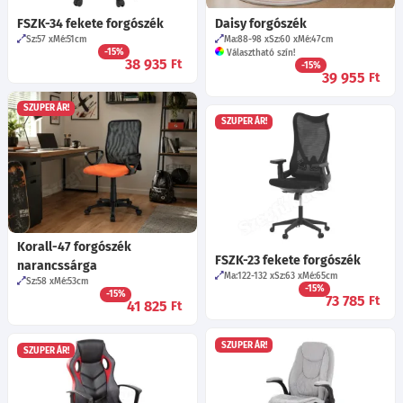
FSZK-34 fekete forgószék
Daisy forgószék
Sz:57
Mé:51
cm
Ma:88-98
Sz:60
Mé:47
cm
-15%
Választható szín!
38 935
Ft
-15%
39 955
Ft
SZUPER ÁR!
SZUPER ÁR!
Korall-47 forgószék
FSZK-23 fekete forgószék
narancssárga
Ma:122-132
Sz:63
Mé:65
cm
Sz:58
Mé:53
cm
-15%
-15%
73 785
Ft
41 825
Ft
SZUPER ÁR!
SZUPER ÁR!