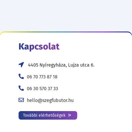
Kapcsolat
4405 Nyíregyháza, Lujza utca 6.
06 70 773 87 18
06 30 570 37 33
hello@szegfubutor.hu
További elérhetőségek