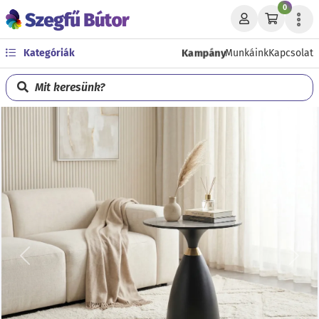
0
Kampány
Kategóriák
Munkáink
Kapcsolat
Mit keresünk?
Előző
Köve