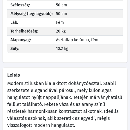
Szélesség:
50 cm
Mélység (legnagyobb):
50 cm
Láb:
Fém
Terhelhetőség:
20 kg
Alapanyag:
Asztallap kerámia, fém
Súly:
10.2 kg
Leírás
Modern stílusban kialakított dohányzóasztal. Stabil
szerkezete eleganciával párosul, mely különleges
hangulatot nyújt nappalijának. Tetején márványhatású
felület található. Fekete váza és az arany színű
részletek harmonikusan kontrasztot alkotnak. Ideális
választás azoknak, akik szeretik az egyedi, mégis
visszafogott modern hangulatot.