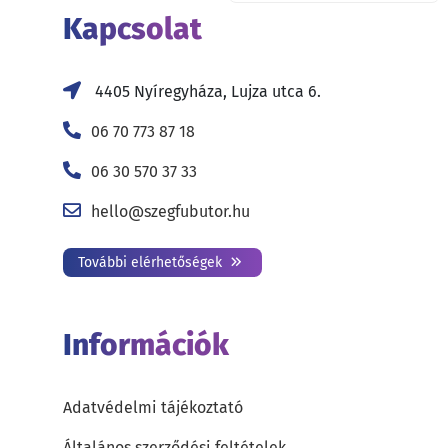
Kapcsolat
4405 Nyíregyháza, Lujza utca 6.
06 70 773 87 18
06 30 570 37 33
hello@szegfubutor.hu
További elérhetőségek
Információk
Adatvédelmi tájékoztató
Általános szerződési feltételek