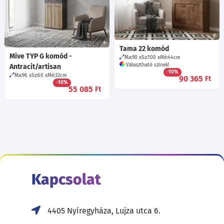
Tama 22 komód
Mive TYP G komód -
Ma:90
Sz:100
Mé:44
cm
Választható színek!
Antracit/artisan
-10%
Ma:96
Sz:60
Mé:32
cm
90 365
Ft
-10%
55 085
Ft
Kapcsolat
4405 Nyíregyháza, Lujza utca 6.