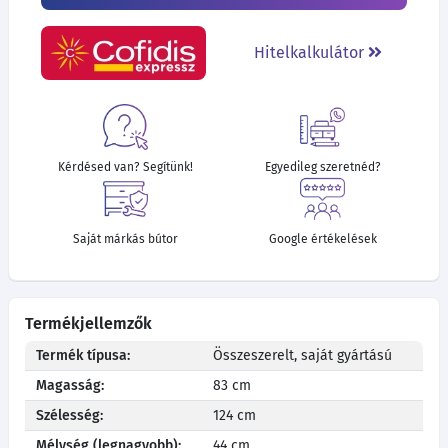
Hitelkalkulátor
Kérdésed van? Segítünk!
Egyedileg szeretnéd?
Saját márkás bútor
Google értékelések
Termékjellemzők
Termék típusa:
Összeszerelt, saját gyártású
Magasság:
83 cm
Szélesség:
124 cm
Mélység (legnagyobb):
44 cm