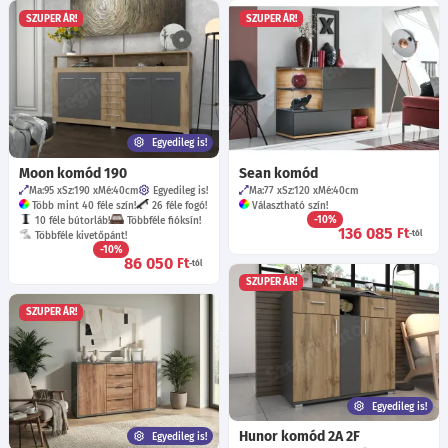
SZUPER ÁR!
SZUPER ÁR!
Egyedileg is!
Moon komód 190
Sean komód
Ma:95
Sz:190
Mé:40
cm
Egyedileg is!
Ma:77
Sz:120
Mé:40
cm
Több mint 40 féle szín!
26 féle fogó!
Választható szín!
-10%
10 féle bútorláb!
Többféle fióksín!
136 085
Ft
-tól
Többféle kivetőpánt!
-10%
86 050
Ft
-tól
SZUPER ÁR!
SZUPER ÁR!
Egyedileg is!
Hunor komód 2A 2F
Egyedileg is!