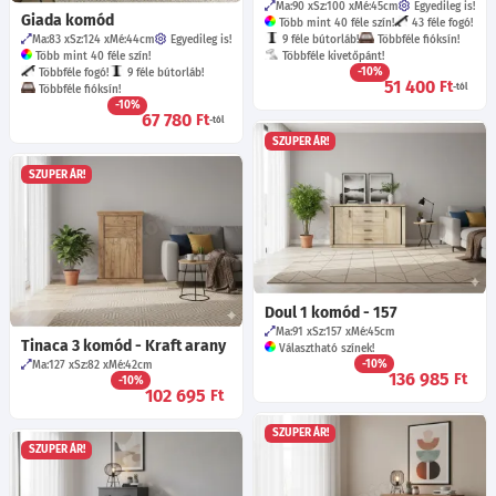
Ma:90
Sz:100
Mé:45
cm
Egyedileg is!
Giada komód
Több mint 40 féle szín!
43 féle fogó!
Ma:83
Sz:124
Mé:44
cm
Egyedileg is!
9 féle bútorláb!
Többféle fióksín!
Több mint 40 féle szín!
Többféle kivetőpánt!
-10%
Többféle fogó!
9 féle bútorláb!
51 400
Ft
-tól
Többféle fióksín!
-10%
67 780
Ft
-tól
SZUPER ÁR!
SZUPER ÁR!
Doul 1 komód - 157
Ma:91
Sz:157
Mé:45
cm
Tinaca 3 komód - Kraft arany
Választható színek!
-10%
Ma:127
Sz:82
Mé:42
cm
136 985
Ft
-10%
102 695
Ft
SZUPER ÁR!
SZUPER ÁR!