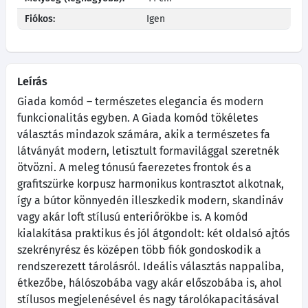
Fiókos:
Igen
Leírás
Giada komód – természetes elegancia és modern
funkcionalitás egyben. A Giada komód tökéletes
választás mindazok számára, akik a természetes fa
látványát modern, letisztult formavilággal szeretnék
ötvözni. A meleg tónusú faerezetes frontok és a
grafitszürke korpusz harmonikus kontrasztot alkotnak,
így a bútor könnyedén illeszkedik modern, skandináv
vagy akár loft stílusú enteriőrökbe is. A komód
kialakítása praktikus és jól átgondolt: két oldalsó ajtós
szekrényrész és középen több fiók gondoskodik a
rendszerezett tárolásról. Ideális választás nappaliba,
étkezőbe, hálószobába vagy akár előszobába is, ahol
stílusos megjelenésével és nagy tárolókapacitásával