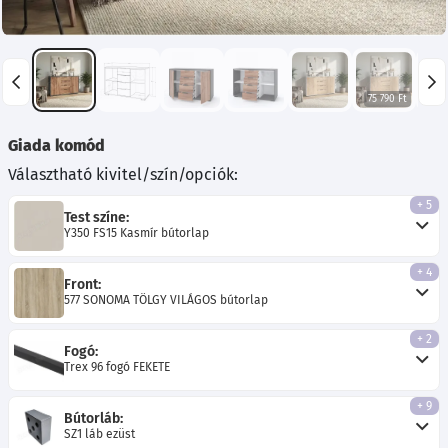
75 790 Ft
Giada komód
Választható kivitel/szín/opciók:
+ 5
Test színe:
Y350 FS15 Kasmír bútorlap
+ 4
Front:
577 SONOMA TÖLGY VILÁGOS bútorlap
+ 2
Fogó:
Trex 96 fogó FEKETE
+ 9
Bútorláb:
SZ1 láb ezüst