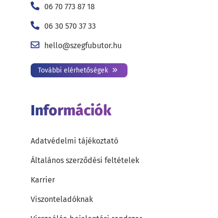
06 70 773 87 18
06 30 570 37 33
hello@szegfubutor.hu
További elérhetőségek
Információk
Adatvédelmi tájékoztató
Általános szerződési feltételek
Karrier
Viszonteladóknak