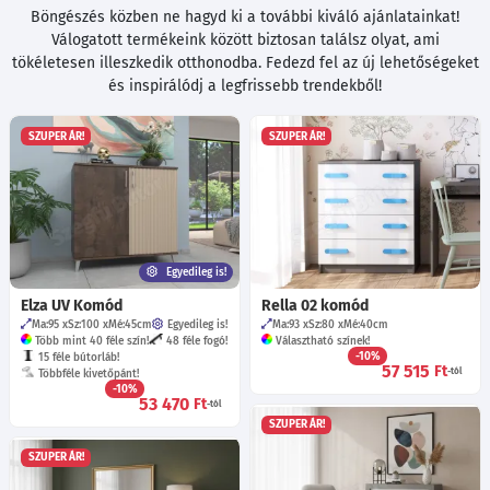
Böngészés közben ne hagyd ki a további kiváló ajánlatainkat!
Válogatott termékeink között biztosan találsz olyat, ami
tökéletesen illeszkedik otthonodba. Fedezd fel az új lehetőségeket
és inspirálódj a legfrissebb trendekből!
SZUPER ÁR!
SZUPER ÁR!
Egyedileg is!
Elza UV Komód
Rella 02 komód
Ma:95
Sz:100
Mé:45
cm
Egyedileg is!
Ma:93
Sz:80
Mé:40
cm
Több mint 40 féle szín!
48 féle fogó!
Választható színek!
-10%
15 féle bútorláb!
57 515
Ft
-tól
Többféle kivetőpánt!
-10%
53 470
Ft
-tól
SZUPER ÁR!
SZUPER ÁR!