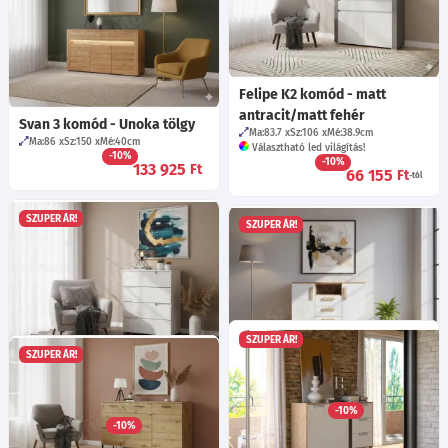
Felipe K2 komód - matt
antracit/matt fehér
Svan 3 komód - Unoka tölgy
Ma:83.7
Sz:106
Mé:38.9
cm
Ma:86
Sz:150
Mé:40
cm
Választható led világítás!
-10%
-10%
133 925
Ft
66 155
Ft
-tól
SZUPER ÁR!
SZUPER ÁR!
SZUPER ÁR!
SZUPER ÁR!
Seila 4 komód - Fehér / mf.
Kuó 2 komód
fehér
Ma:88
Sz:126
Mé:39.5
cm
-10%
Ma:80
Sz:65
Mé:40
cm
91 085
Ft
-10%
55 085
Ft