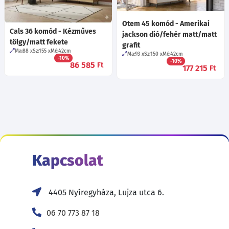
Otem 45 komód - Amerikai
Cals 36 komód - Kézműves
jackson dió/fehér matt/matt
tölgy/matt fekete
grafit
Ma:88
Sz:155
Mé:42
cm
Ma:93
Sz:150
Mé:42
cm
-10%
-10%
86 585
Ft
177 215
Ft
Kapcsolat
4405 Nyíregyháza, Lujza utca 6.
06 70 773 87 18