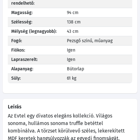
rendelhető:
Magasság:
94 cm
Szélesség:
138 cm
Mélység (legnagyobb):
43 cm
Fogó:
Pezsgő színű, műanyag
Fiókos:
Igen
Lapraszerelt:
Igen
Alapanyag:
Bútorlap
Súly:
61 kg
Leírás
Az Evtel egy divatos elegáns kollekció. Világos
sonoma, hullámos sonoma truffle betéttel
kombinálva. A törzset körülvevő széles, lekerekített
MDF keretek hangsúlyozzák az egyedi finomságát.