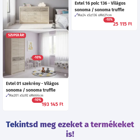
Evtel 16 polc 136 - Világos
sonoma / sonoma truffle
Ma:24
Sz:136
Mé:21
cm
-10%
25 115
Ft
SZUPER ÁR!
Evtel 08 komód 165 - Világos
sonoma / sonoma truffle
Ma:94
Sz:165
Mé:43
cm
-10%
178 295
Ft
Evtel 01 szekrény - Világos
sonoma / sonoma truffle
Ma:201
Sz:92
Mé:66
cm
-10%
193 145
Ft
Tekintsd meg ezeket a termékeket
is!