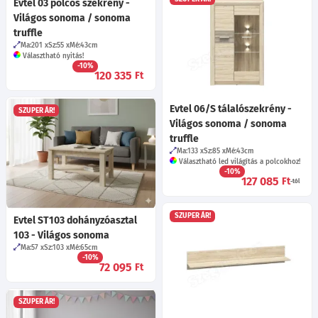
Evtel 03 polcos szekrény -
Világos sonoma / sonoma
truffle
Ma:201
Sz:55
Mé:43
cm
Választható nyitás!
-10%
120 335
Ft
Evtel 06/S tálalószekrény -
SZUPER ÁR!
Világos sonoma / sonoma
truffle
Ma:133
Sz:85
Mé:43
cm
Választható led világítás a polcokhoz!
-10%
127 085
Ft
-tól
SZUPER ÁR!
Evtel ST103 dohányzóasztal
103 - Világos sonoma
Ma:57
Sz:103
Mé:65
cm
-10%
72 095
Ft
SZUPER ÁR!