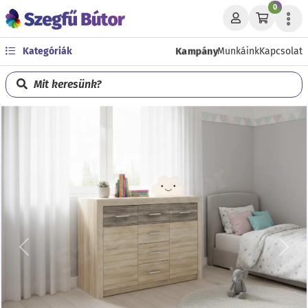
0
Kampány
Kategóriák
Munkáink
Kapcsolat
Mit keresünk?
Előző
Köve