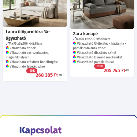
Laura ülőgarnitúra 3á-
Zara kanapé
ágyazható
Ma:90
Sz:200
Mé:88
cm
Ma:95
Sz:186
Mé:95
cm
Választható Ülőfelület + háttámla +
Választható színek!
párnák oldalának színe!
Választható vas-szerkezetes,
Választható dísztűzés színe!
magasfekhelyes !
Választható kiemelő mechanika!
Választható erősített bonellrugós!
Választható párnák típusa!
-10%
Választható fabetét színe!
205 745
Ft
-10%
-tól
268 385
Ft
-tól
Kapcsolat