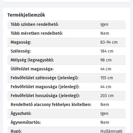
Termékjellemzők
Több színben rendelhető:
Igen
Több méretben rendelhető:
Nem
Magasság:
83-94 cm
Szélesség:
184 cm
Mélység (legnagyobb):
98 cm
Ülőfelület magassága:
44 cm
Fekvőfelület szélessége (jelenlegi):
155 cm
Fekvőfelület magassága (jelenlegi):
44 cm
Fekvőfelület hosszúsága (jelenlegi):
203 cm
Rendelhető alacsony fekhelyes kivitelben:
Nem
Ágyazható:
Igen
Ágyneműtartós:
Nem
Rugó:
Hullámrugó