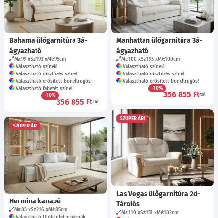
Bahama ülőgarnitúra 3á-
Manhattan ülőgarnitúra 3á-
ágyazható
ágyazható
Ma:99
Sz:193
Mé:95
cm
Ma:100
Sz:193
Mé:100
cm
Választható színek!
Választható színek!
Választható dísztűzés színe!
Választható dísztűzés színe!
Választható erősített bonellrugós!
Választható erősített bonellrugós!
-10%
Választható fabetét színe!
356 855
Ft
-10%
-tól
356 855
Ft
-tól
SZUPER ÁR!
SZUPER ÁR!
Las Vegas ülőgarnitúra 2d-
Hermina kanapé
Tárolós
Ma:83
Sz:216
Mé:85
cm
Ma:110
Sz:151
Mé:102
cm
Választható Ülőfelület + párnák