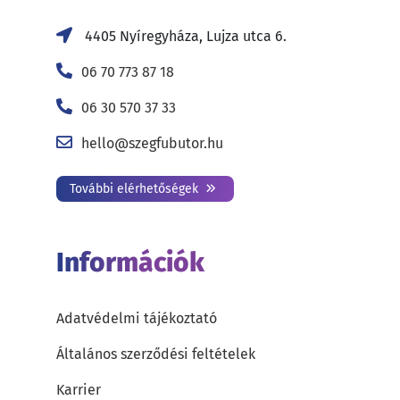
4405 Nyíregyháza, Lujza utca 6.
06 70 773 87 18
06 30 570 37 33
hello@szegfubutor.hu
További elérhetőségek
Információk
Adatvédelmi tájékoztató
Általános szerződési feltételek
Karrier