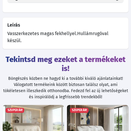
Leírás
Vasszerkezetes magas fekhellyel.Hullámrugóval
készül.
Tekintsd meg ezeket a termékeket
is!
Böngészés közben ne hagyd ki a további kiváló ajánlatainkat!
Válogatott termékeink között biztosan találsz olyat, ami
tökéletesen illeszkedik otthonodba. Fedezd fel az új lehetőségeket
és inspirálódj a legfrissebb trendekből!
SZUPER ÁR!
SZUPER ÁR!