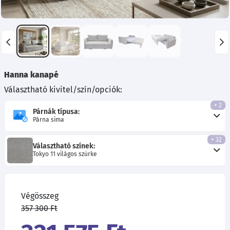
Hanna kanapé
Választható kivitel/szín/opciók:
+ 2
Párnák típusa:
Párna sima
+ 32
Választható színek:
Tokyo 11 világos szürke
Végösszeg
357 300 Ft