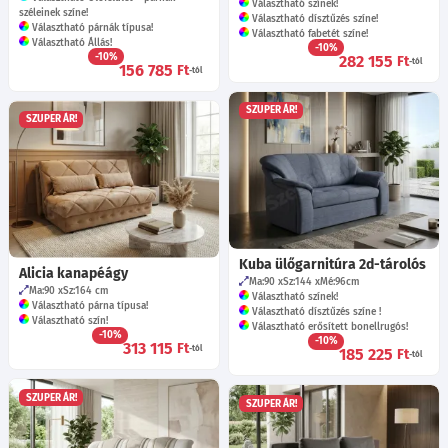
Választható színek!
széleinek színe!
Választható dísztűzés színe!
Választható párnák típusa!
Választható fabetét színe!
Választható Állás!
-10%
-10%
282 155
Ft
-tól
156 785
Ft
-tól
SZUPER ÁR!
SZUPER ÁR!
Kuba ülőgarnitúra 2d-tárolós
Alicia kanapéágy
Ma:90
Sz:144
Mé:96
cm
Ma:90
Sz:164
cm
Választható színek!
Választható párna típusa!
Választható dísztűzés színe !
Választható szín!
Választható erősített bonellrugós!
-10%
-10%
313 115
Ft
-tól
185 225
Ft
-tól
SZUPER ÁR!
SZUPER ÁR!