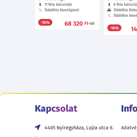
17 féle bútorláb!
9 féle bútorlá
Többféle kivetőpánt!
Többféle fióks
Többféle kive
68 320
-10%
Ft
-tól
1
-10%
Kapcsolat
Inf
4405 Nyíregyháza, Lujza utca 6.
Adatvé