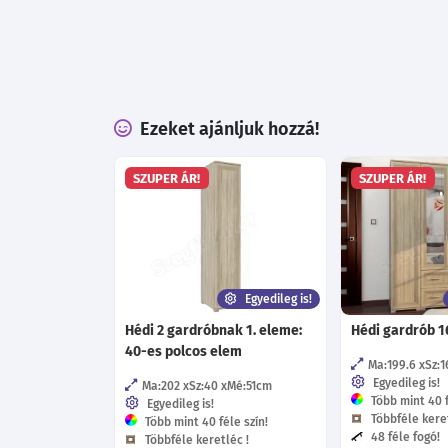
Ezeket ajánljuk hozzá!
SZUPER ÁR!
SZUPER ÁR!
Egyedileg is!
Hédi 2 gardróbnak 1. eleme:
Hédi gardrób 1
40-es polcos elem
Ma:199.6
Sz:1
Egyedileg is!
Ma:202
Sz:40
Mé:51
cm
Több mint 40 f
Egyedileg is!
Többféle keret
Több mint 40 féle szín!
48 féle fogó!
Többféle keretléc !