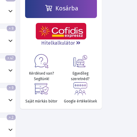
Kosárba
+ 9
Hitelkalkulátor
+ 47
Kérdésed van?
Egyedileg
Segítünk!
szeretnéd?
+ 9
Saját márkás bútor
Google értékelések
+ 2