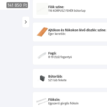
141 850 Ft
Fiók színe:
116 KORPUSZ FEHÉR bútorlap
Ajtókon és fiókokon lévő díszléc színe:
Éger keretléc
Fogó:
R-19 (9,6) fogantyú
Bútorláb:
SZ1 láb fekete
Fióksín:
Egyszerű görgős fióksín