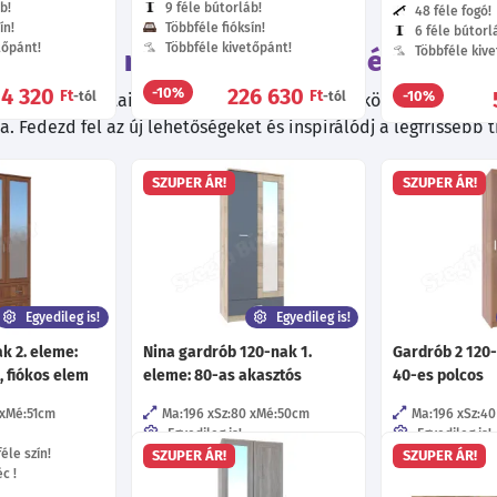
b!
9 féle bútorláb!
48 féle fogó!
ín!
Többféle fióksín!
6 féle bútorl
tőpánt!
Többféle kivetőpánt!
Többféle kive
Tekintsd meg ezeket a termékeket is!
84 320
226 630
-10%
Ft
Ft
-10%
-tól
-tól
kiváló ajánlatainkat! Válogatott termékeink között biztosan ta
. Fedezd fel az új lehetőségeket és inspirálódj a legfrissebb 
SZUPER ÁR!
SZUPER ÁR!
Egyedileg is!
Egyedileg is!
k 2. eleme:
Nina gardrób 120-nak 1.
Gardrób 2 120-
, fiókos elem
eleme: 80-as akasztós
40-es polcos
Mé:51
cm
Ma:196
Sz:80
Mé:50
cm
Ma:196
Sz:40
Egyedileg is!
Egyedileg is!
éle szín!
Több mint 40 féle szín!
Több mint 40 f
SZUPER ÁR!
SZUPER ÁR!
c !
57 féle fogó!
12 féle keretl
Többféle fióksín!
48 féle fogó!