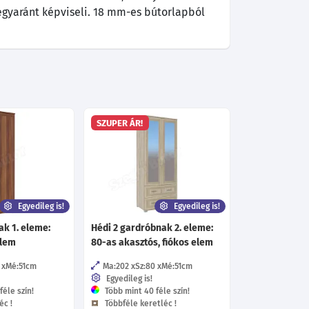
t egyaránt képviseli. 18 mm-es bútorlapból
SZUPER ÁR!
Egyedileg is!
Egyedileg is!
k 1. eleme:
Hédi 2 gardróbnak 2. eleme:
elem
80-as akasztós, fiókos elem
Mé:51
cm
Ma:202
Sz:80
Mé:51
cm
Egyedileg is!
éle szín!
Több mint 40 féle szín!
éc !
Többféle keretléc !