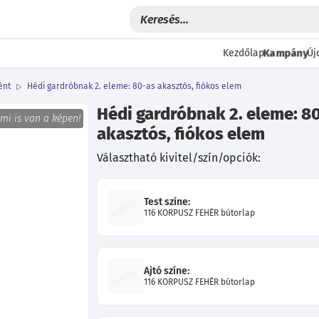
Kampány
Kezdőlap
Új
ént
Hédi gardróbnak 2. eleme: 80-as akasztós, fiókos elem
Hédi gardróbnak 2. eleme: 8
 mi is van a képen!
akasztós, fiókos elem
Választható kivitel/szín/opciók:
Test színe:
116 KORPUSZ FEHÉR bútorlap
Következő
Ajtó színe:
116 KORPUSZ FEHÉR bútorlap