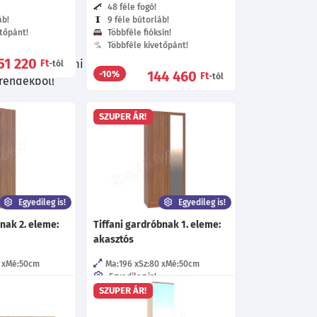
48 féle fogó!
áb!
9 féle bútorláb!
tőpánt!
Többféle fióksín!
Többféle kivetőpánt!
51 220
lálsz olyat, ami tökéletesen illeszkedik
Ft
-tól
144 460
-10%
Ft
-tól
trendekből!
SZUPER ÁR!
Egyedileg is!
Egyedileg is!
nak 2. eleme:
Tiffani gardróbnak 1. eleme:
akasztós
Mé:50
cm
Ma:196
Sz:80
Mé:50
cm
Egyedileg is!
éle szín!
Több mint 40 féle szín!
SZUPER ÁR!
éc !
12 féle keretléc !
62 féle fogó!