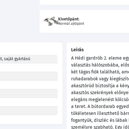
Kivetőpánt:
Normál ajtópánt
Leírás
A Hédi gardrób 2. eleme egy
t, saját gyártású
választás hálószobába, elős
két tágas fiók található, 
ruhadarabok vagy kiegészítő
akasztórúd biztosítja a kény
akasztós szekrények előnyei
elegáns megjelenést kölcsö
a teret. A bútordarab egye
tökéletesen illeszthető bár
fogantyúk, díszléc és lábak 
személyre szabható. Egy idő