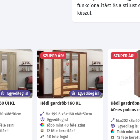
funkcionalitást és a stílus
készül.
SZUPER ÁR!
SZUPER ÁR!
Egyedileg is!
Egyedileg is!
60 ÚJ KL
Hédi gardrób 160 KL
Hédi gardróbna
40-es polcos 
60
Mé:50
cm
Ma:199.6
Sz:160
Mé:50
cm
Egyedileg is!
Ma:202
Sz:40
éle szín!
Több mint 40 féle szín!
Egyedileg is!
léc !
12 féle keretléc !
Több mint 40 f
48 féle fogó!
12 féle keretl