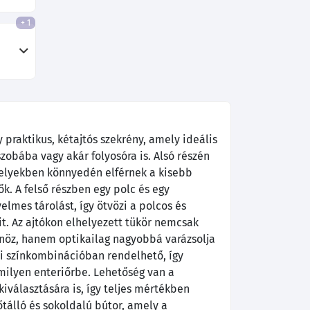
+ 1
 praktikus, kétajtós szekrény, amely ideális
zobába vagy akár folyosóra is. Alsó részén
amelyekben könnyedén elférnek a kisebb
k. A felső részben egy polc és egy
elmes tárolást, így ötvözi a polcos és
t. Az ajtókon elhelyezett tükör nemcsak
nöz, hanem optikailag nagyobbá varázsolja
di színkombinációban rendelhető, így
milyen enteriőrbe. Lehetőség van a
kiválasztására is, így teljes mértékben
tálló és sokoldalú bútor, amely a