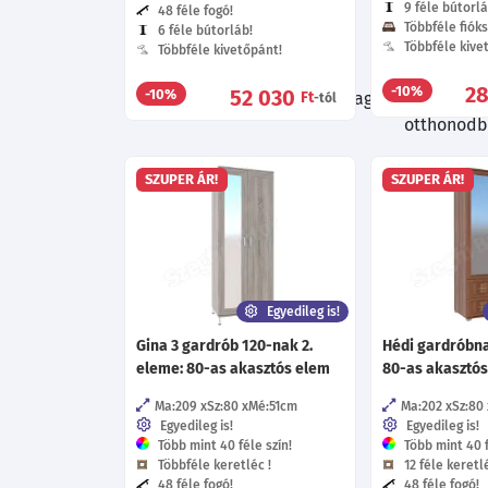
9 féle bútorlá
48 féle fogó!
Többféle fióks
6 féle bútorláb!
Többféle kive
Többféle kivetőpánt!
2
-10%
52 030
-10%
Böngészés közben ne hagyd ki a további 
Ft
-tól
otthonodba
SZUPER ÁR!
SZUPER ÁR!
Egyedileg is!
Gina 3 gardrób 120-nak 2.
Hédi gardróbna
eleme: 80-as akasztós elem
80-as akasztós
Ma:209
Sz:80
Mé:51
cm
Ma:202
Sz:80
Egyedileg is!
Egyedileg is!
Több mint 40 féle szín!
Több mint 40 f
Többféle keretléc !
12 féle keretlé
48 féle fogó!
48 féle fogó!