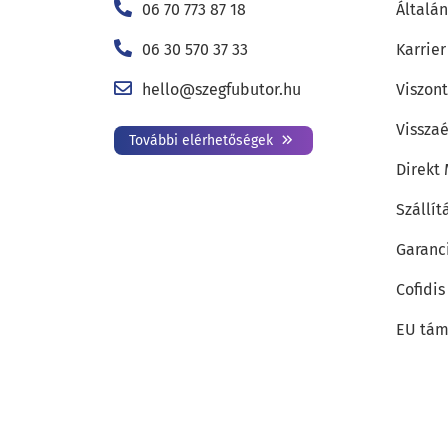
06 70 773 87 18
Általán
06 30 570 37 33
Karrier
hello@szegfubutor.hu
Viszon
Visszaé
További elérhetőségek
Direkt
Szállít
Garanc
Cofidis
EU tám