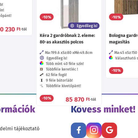
b!
Többféle kivetőpánt!
Többféle kive
ín!
tőpánt!
66 610
-10%
-10%
Ft
-tól
Egyedileg is!
40 230
Ft
-tól
Kéra 2 gardróbnak 2. eleme:
Bologna gardr
80-as akasztós polcos
magasítás
Ma:199.6
Sz:80
Mé:49.8
cm
Ma:45
Sz:150
Egyedileg is!
Választható s
Több mint 40 féle szín!
Többféle keretléc !
-10%
62 féle fogó!
9 féle bútorláb!
Többféle kivetőpánt!
85 870
-10%
Ft
-tól
ormációk
Kövess minket!
delmi tájékoztató