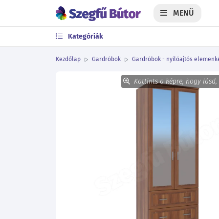
MENÜ
Kategóriák
Kezdőlap
Gardróbok
Gardróbok - nyílóajtós elemenk
Kattints a képre, hogy lásd,
Előző