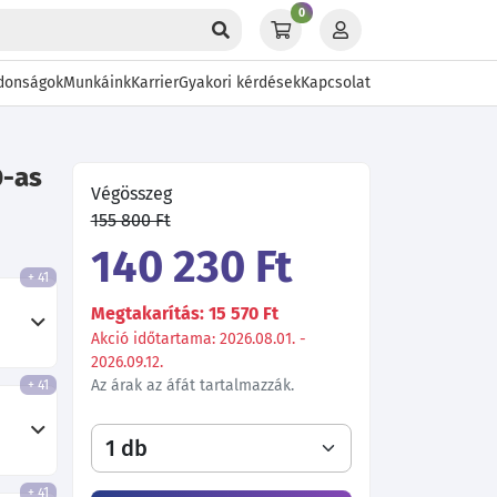
0
donságok
Munkáink
Karrier
Gyakori kérdések
Kapcsolat
0-as
Végösszeg
155 800 Ft
140 230 Ft
+ 41
Megtakarítás: 15 570 Ft
Akció időtartama: 2026.08.01. -
2026.09.12.
Az árak az áfát tartalmazzák.
+ 41
+ 41