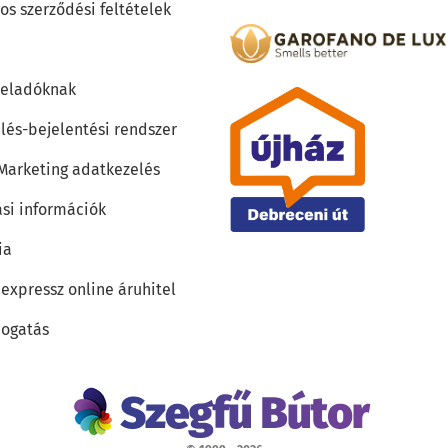
os szerződési feltételek
teladóknak
lés-bejelentési rendszer
 Marketing adatkezelés
ási információk
ia
 expressz online áruhitel
ogatás