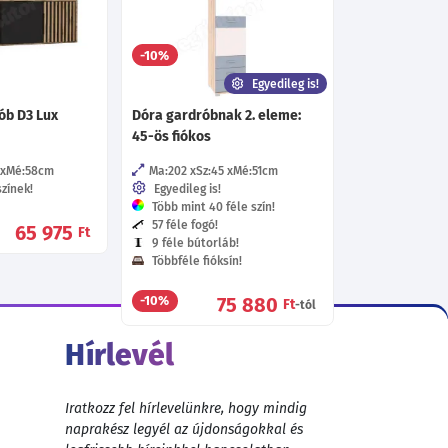
tőpánt!
Többféle kivetőpánt!
49 240
68 500
-10%
Ft
Ft
-tól
-tól
Egyedileg is!
ób D3 Lux
Dóra gardróbnak 2. eleme:
45-ös fiókos
Mé:58
cm
Ma:202
Sz:45
Mé:51
cm
zínek!
Egyedileg is!
Több mint 40 féle szín!
57 féle fogó!
65 975
Ft
9 féle bútorláb!
Többféle fióksín!
75 880
-10%
Ft
-tól
Hírlevél
Iratkozz fel hírlevelünkre, hogy mindig
naprakész legyél az újdonságokkal és