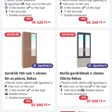
Ma:202
Sz:80
Mé:48
cm
Ma:209
Sz:80
Mé:51
cm
Egyedileg is!
Egyedileg is!
Több mint 40 féle szín!
Több mint 40 féle szín!
15 féle keretléc !
62 féle fogó!
12 féle keretléc !
48 féle fogó!
9 féle bútorláb!
17 féle bútorláb!
Többféle kivetőpánt!
Többféle kivetőpánt!
-10%
-10%
76 420
66 340
Ft
Ft
-tól
-tól
SZUPER ÁR!
SZUPER ÁR!
Egyedileg is!
Egyedileg is!
Gardrób 160-nak 1. eleme:
Berlin gardróbnak 2. eleme:
80-as polcos, fiókos
Tükrös fiókos
Ma:196
Sz:80
Mé:50
cm
Egyedileg is!
Ma:202
Sz:80
Mé:51
cm
Egyedileg is!
Több mint 40 féle szín!
Több mint 40 féle szín!
57 féle fogó!
12 féle keretléc !
48 féle fogó!
9 féle bútorláb!
Többféle fióksín!
Többféle fióksín!
Többféle kivetőpánt!
-10%
Többféle kivetőpánt!
97 030
Ft
-10%
-tól
83 980
Ft
-tól