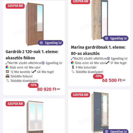
SZUPER ÁR!
SZUPER ÁR!
Egyedileg is!
Egyedileg is!
Marina gardróbnak 1. eleme:
Gardrób 2 120-nak 1. eleme:
80-as akasztós
akasztós fiókos
Ma:202
Sz:80
Mé:50
cm
Egyedileg is!
Ma:196
Sz:80
Mé:50
cm
Egyedileg is!
Több mint 40 féle szín!
57 féle fogó!
Több mint 40 féle szín!
9 féle bútorláb!
12 féle keretléc !
48 féle fogó!
Többféle kivetőpánt!
-10%
Többféle fióksín!
68 500
Ft
-tól
Többféle kivetőpánt!
-10%
80 920
Ft
-tól
SZUPER ÁR!
SZUPER ÁR!
Egyedileg is!