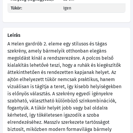
Tükör:
Igen
Leírás
A Helen gardrób 2. eleme egy stílusos és tágas
szekrény, amely bármelyik otthonban elegáns
megoldást kínál a rendszerezésre. A polcos belső
kialakítás lehetővé teszi, hogy a ruhák és kiegészítők
áttekinthetően és rendezetten kapjanak helyet. Az
ajtón elhelyezett tükör nemcsak praktikus, hanem
vizuálisan is tágítja a teret, így kisebb helyiségekben
is előnyös választás. A szekrény egyedi igényekre
szabható, választható különböző színkombinációk,
fogantyúk. A tükör helyét jobb vagy bal oldalra
kérheted, így tökéletesen igazodik a szoba
elrendezéséhez. Masszív szerkezete tartósságot
biztosít, miközben modern formavilága bármely