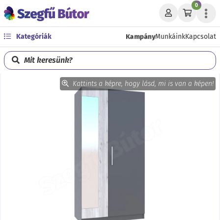
0
Kampány
Kategóriák
Munkáink
Kapcsolat
Mit keresünk?
Kattints a képre, hogy lásd, mi is van a képen!
Előző
Köve