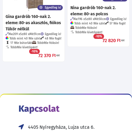
Nina gardrób 160-nak 2.
Egyedileg is!
eleme: 80-as polcos
Gina gardrób 160-nak 2.
Ma:196
Sz:80
Mé:50
cm
Egyedileg is!
eleme: 80-as akasztós, fiókos
Több mint 40 féle szín!
57 féle fogó!
Többféle fióksín!
Tükör nélkül
Többféle kivetőpánt!
Ma:209
Sz:80
Mé:51
cm
Egyedileg is!
-10%
Több mint 40 féle szín!
48 féle fogó!
72 820
Ft
-tól
17 féle bútorláb!
Többféle fióksín!
Többféle kivetőpánt!
-10%
72 370
Ft
-tól
Kapcsolat
4405 Nyíregyháza, Lujza utca 6.