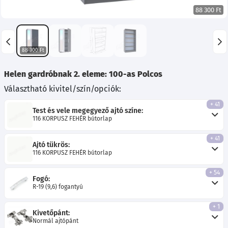
88 300 Ft
88 300 Ft
Helen gardróbnak 2. eleme: 100-as Polcos
Választható kivitel/szín/opciók:
+ 41
Test és vele megegyező ajtó színe:
116 KORPUSZ FEHÉR bútorlap
+ 41
Ajtó tükrös:
116 KORPUSZ FEHÉR bútorlap
+ 54
Fogó:
R-19 (9,6) fogantyú
+ 1
Kivetőpánt:
Normál ajtópánt