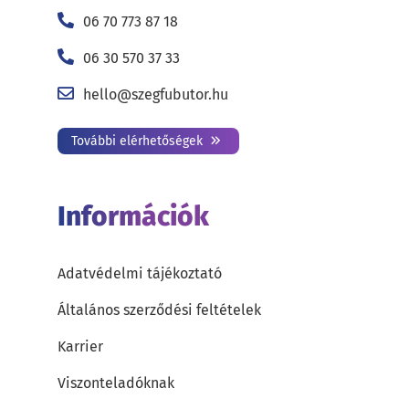
06 70 773 87 18
06 30 570 37 33
hello@szegfubutor.hu
További elérhetőségek
Információk
Adatvédelmi tájékoztató
Általános szerződési feltételek
Karrier
Viszonteladóknak