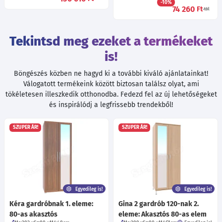
-10%
74 260
Ft
-tól
Tekintsd meg ezeket a termékeket
is!
Böngészés közben ne hagyd ki a további kiváló ajánlatainkat!
Válogatott termékeink között biztosan találsz olyat, ami
tökéletesen illeszkedik otthonodba. Fedezd fel az új lehetőségeket
és inspirálódj a legfrissebb trendekből!
SZUPER ÁR!
SZUPER ÁR!
Egyedileg is!
Egyedileg is!
Kéra gardróbnak 1. eleme:
Gina 2 gardrób 120-nak 2.
80-as akasztós
eleme: Akasztós 80-as elem