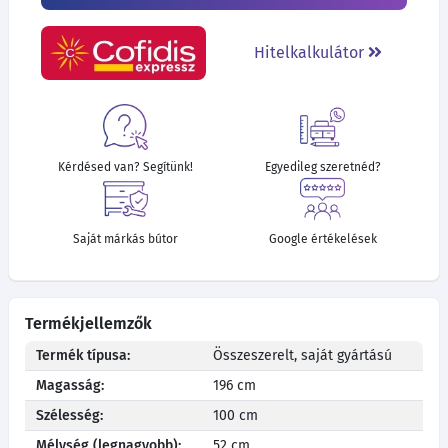
Hitelkalkulátor
Kérdésed van? Segítünk!
Egyedileg szeretnéd?
Saját márkás bútor
Google értékelések
Termékjellemzők
Termék típusa:
Összeszerelt, saját gyártású
Magasság:
196 cm
Szélesség:
100 cm
Mélység (legnagyobb):
52 cm