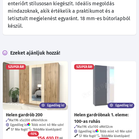
enteriőrt stílusosan kiegészít. Ideális megoldás
mindazoknak, akik értékelik a praktikumot és a
letisztult megjelenést egyaránt. 18 mm-es bútorlapból
készül.
Ezeket ajánljuk hozzá!
SZUPER ÁR!
SZUPER ÁR!
Egyedileg is!
Egyedileg is!
Helen gardrób 200
Helen gardróbnak 1. eleme:
Ma:196
Sz:200
Mé:49.8
cm
100-as ruhás
Egyedileg is!
Több mint 40 féle szín!
Ma:196
Sz:100
Mé:52
cm
57 féle fogó!
Többféle kivetőpánt!
Egyedileg is!
Több mint 40 féle szín!
-10%
57 féle fogó!
Többféle kivetőpánt!
156 610
Ft
-tól