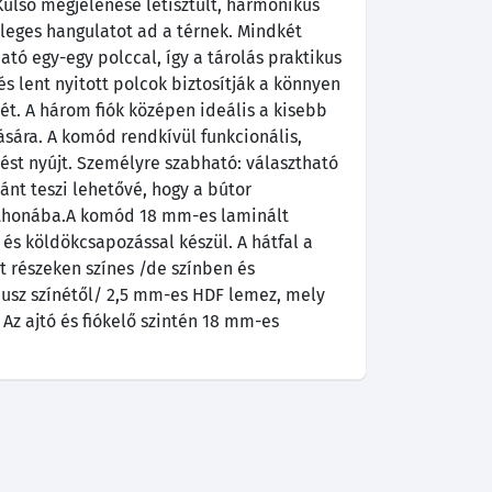
 Külső megjelenése letisztult, harmonikus
leges hangulatot ad a térnek. Mindkét
ató egy-egy polccal, így a tárolás praktikus
és lent nyitott polcok biztosítják a könnyen
ét. A három fiók középen ideális a kisebb
ására. A komód rendkívül funkcionális,
ést nyújt. Személyre szabható: választható
őpánt teszi lehetővé, hogy a bútor
otthonába.A komód 18 mm-es laminált
 és köldökcsapozással készül. A hátfal a
tt részeken színes /de színben és
pusz színétől/ 2,5 mm-es HDF lemez, mely
 Az ajtó és fiókelő szintén 18 mm-es