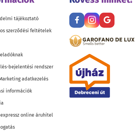
delmi tájékoztató
os szerződési feltételek
teladóknak
lés-bejelentési rendszer
 Marketing adatkezelés
ási információk
ia
 expressz online áruhitel
ogatás