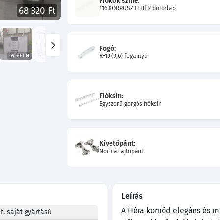
Fiókok színe:
116 KORPUSZ FEHÉR bútorlap
68 320 Ft
Fogó:
R-19 (9,6) fogantyú
69 400 Ft
66 880 Ft
66 880 Ft
Fióksín:
Egyszerű görgős fióksín
Kivetőpánt:
Normál ajtópánt
Leírás
A Héra komód elegáns és m
t, saját gyártású