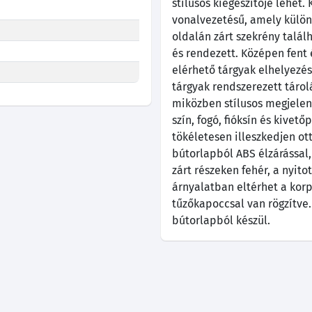
stílusos kiegészítője lehet.
vonalvezetésű, amely külön
oldalán zárt szekrény találh
és rendezett. Középen fent 
elérhető tárgyak elhelyezés
tárgyak rendszerezett tárol
miközben stílusos megjelen
szín, fogó, fióksín és kivet
tökéletesen illeszkedjen 
bútorlapból ABS élzárással,
zárt részeken fehér, a nyito
árnyalatban eltérhet a kor
tűzőkapoccsal van rögzítve.
bútorlapból készül.