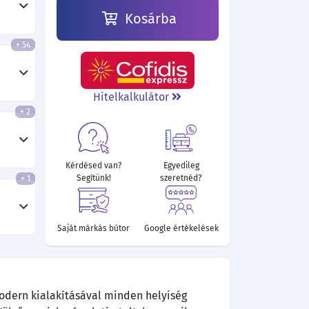
Kosárba
+ 54
64 540 Ft
65 440 Ft
59 860 Ft
76 780 Ft
76 780 Ft
67 870 Ft
Hitelkalkulátor
+ 2
Kérdésed van?
Egyedileg
Segítünk!
szeretnéd?
+ 1
Saját márkás bútor
Google értékelések
odern kialakításával minden helyiség