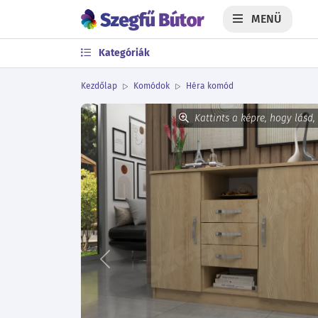
MENÜ
Kategóriák
Kezdőlap
Komódok
Héra komód
Kattints a képre, hogy lásd,
Előző