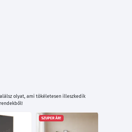
lálsz olyat, ami tökéletesen illeszkedik
trendekből!
SZUPER ÁR!