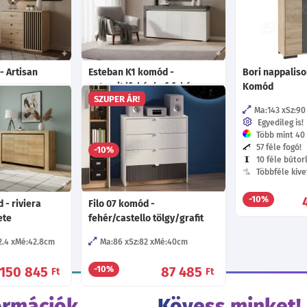
- Artisan
Esteban K1 komód -
Bori nappaliso
antracit/fehér/mf. fehér
Komód
SZUPER ÁR!
0.6
cm
Ma:81.9
Sz:159
Mé:42.8
cm
Ma:143
Sz:90
ekete fém lábak!
Választható led világítás!
Egyedileg is!
Több mint 40 f
57 féle fogó!
14 845
146 975
-10%
Ft
Ft
-tól
-tól
10 féle bútor
Többféle kive
-10%
 - riviera
Filo 07 komód -
ete
fehér/castello tölgy/grafit
2.4
Mé:42.8
cm
Ma:86
Sz:82
Mé:40
cm
150 845
87 485
-10%
Ft
Ft
ormációk
Kövess minket!