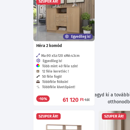
SZUPER ÁR!
Egyedileg is!
Héra 2 komód
Ma:90
Sz:120
Mé:43
cm
Egyedileg is!
Több mint 40 féle szín!
12 féle keretléc !
50 féle fogó!
Többféle fióksín!
Többféle kivetőpánt!
Böngészés közben ne hagyd ki a további 
61 120
-10%
Ft
-tól
otthonodba
SZUPER ÁR!
SZUPER ÁR!