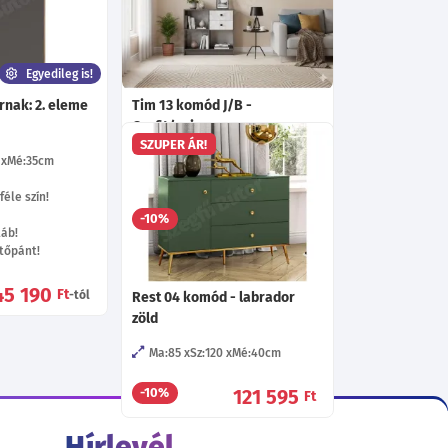
Egyedileg is!
rnak: 2. eleme
Tim 13 komód J/B -
Grafit/enigma
SZUPER ÁR!
Mé:35
cm
Ma:77
Sz:80
Mé:37
cm
Választható fiók oldal!
éle szín!
37 445
-10%
Ft
láb!
tőpánt!
45 190
Ft
-tól
Rest 04 komód - labrador
zöld
Ma:85
Sz:120
Mé:40
cm
121 595
-10%
Ft
Hírlevél