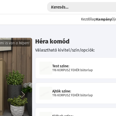
Kampány
Kezdőlap
Új
Héra komód
 mi is van a képen!
Választható kivitel/szín/opciók:
Test színe:
116 KORPUSZ FEHÉR bútorlap
Ajtók színe:
116 KORPUSZ FEHÉR bútorlap
Következő