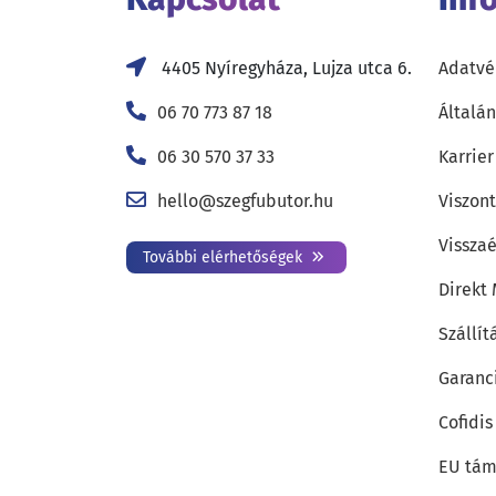
4405 Nyíregyháza, Lujza utca 6.
Adatvé
06 70 773 87 18
Általán
06 30 570 37 33
Karrier
hello@szegfubutor.hu
Viszon
Visszaé
További elérhetőségek
Direkt
Szállít
Garanc
Cofidis
EU tám