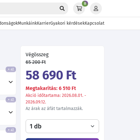
0
donságok
Munkáink
Karrier
Gyakori kérdések
Kapcsolat
Végösszeg
65 200 Ft
+ 41
58 690 Ft
Megtakarítás: 6 510 Ft
Akció időtartama: 2026.08.01. -
+ 41
2026.09.12.
Az árak az áfát tartalmazzák.
+ 41