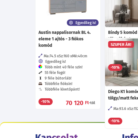
Egyedileg is!
Austin nappalisornak BL 4.
Bindy 5 komód 
eleme 1 ajtós - 3 fiókos
tölgy/fekete
SZUPER ÁR!
komód
Sz:101.6
Mé:4
Választható f
Ma:74.5
Sz:160
Mé:40
cm
Egyedileg is!
Több mint 40 féle szín!
1
-10%
55 féle fogó!
9 féle bútorláb!
Többféle fióksín!
Többféle kivetőpánt!
Diego K1 komód
tölgy/matt fek
70 120
-10%
Ft
-tól
Ma:93.6
Sz:15
-10%
Kapcsolat
Inf