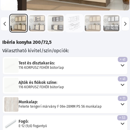
251 740 Ft
250 8
Ibéria konyha 200/72,5
Választható kivitel/szín/opciók:
+ 41
Test és dísztakarás:
116 KORPUSZ FEHÉR bútorlap
+ 41
Ajtók és fiókok színe:
116 KORPUSZ FEHÉR bútorlap
+ 11
Munkalap:
Fekete tengeri márvány F 064-28MM PS 56 munkalap
+ 53
Fogó:
E-12 (9,6) fogantyú