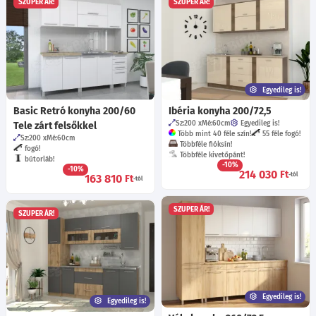
SZUPER ÁR!
SZUPER ÁR!
Egyedileg is!
Basic Retró konyha 200/60
Ibéria konyha 200/72,5
Sz:200
Mé:60
cm
Egyedileg is!
Tele zárt felsőkkel
Több mint 40 féle szín!
55 féle fogó!
Sz:200
Mé:60
cm
Többféle fióksín!
fogó!
Többféle kivetőpánt!
bútorláb!
-10%
-10%
214 030
Ft
-tól
163 810
Ft
-tól
SZUPER ÁR!
SZUPER ÁR!
Egyedileg is!
Egyedileg is!