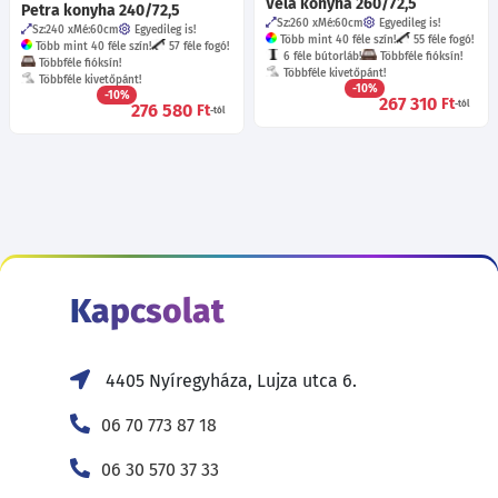
Véla konyha 260/72,5
Petra konyha 240/72,5
Sz:260
Mé:60
cm
Egyedileg is!
Sz:240
Mé:60
cm
Egyedileg is!
Több mint 40 féle szín!
55 féle fogó!
Több mint 40 féle szín!
57 féle fogó!
6 féle bútorláb!
Többféle fióksín!
Többféle fióksín!
Többféle kivetőpánt!
Többféle kivetőpánt!
-10%
-10%
267 310
Ft
-tól
276 580
Ft
-tól
Kapcsolat
4405 Nyíregyháza, Lujza utca 6.
06 70 773 87 18
06 30 570 37 33