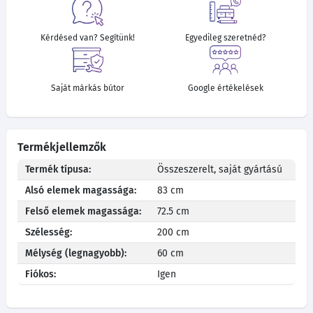
Kérdésed van? Segítünk!
Egyedileg szeretnéd?
Saját márkás bútor
Google értékelések
Termékjellemzők
Termék típusa:
Összeszerelt, saját gyártású
Alsó elemek magassága:
83 cm
Felső elemek magassága:
72.5 cm
Szélesség:
200 cm
Mélység (legnagyobb):
60 cm
Fiókos:
Igen