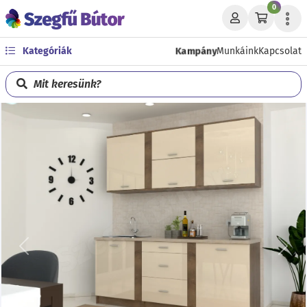
0
Kampány
Kategóriák
Munkáink
Kapcsolat
Mit keresünk?
Előző
Köve