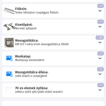
+ 1
Fióksín:
Teljes kihúzású csapágyas fióksín
+ 1
Kivetőpánt:
Normál ajtópánt
+ 18
Mosogatótálca:
KM-123 1 mély króm mosogatótálca 50x50
+ 1
Munkalap:
Munkalap elemenként
+ 2
Mosogatótálca állása:
Jobb oldalt a csepegtető
+ 1
70-es elemek nyitása:
Jobbra nyíló ajtó (jobb oldali zsanér)