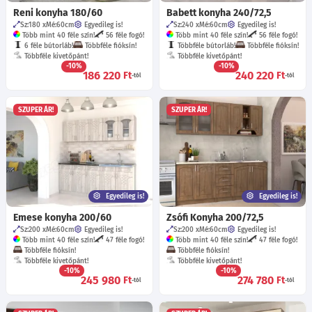
Reni konyha 180/60
Babett konyha 240/72,5
Sz:180
Mé:60
cm
Egyedileg is!
Sz:240
Mé:60
cm
Egyedileg is!
Több mint 40 féle szín!
56 féle fogó!
Több mint 40 féle szín!
56 féle fogó!
6 féle bútorláb!
Többféle fióksín!
Többféle bútorláb!
Többféle fióksín!
Többféle kivetőpánt!
Többféle kivetőpánt!
-10%
-10%
186 220
240 220
Ft
Ft
-tól
-tól
SZUPER ÁR!
SZUPER ÁR!
Egyedileg is!
Egyedileg is!
Emese konyha 200/60
Zsófi Konyha 200/72,5
Sz:200
Mé:60
cm
Egyedileg is!
Sz:200
Mé:60
cm
Egyedileg is!
Több mint 40 féle szín!
47 féle fogó!
Több mint 40 féle szín!
47 féle fogó!
Többféle fióksín!
Többféle fióksín!
Többféle kivetőpánt!
Többféle kivetőpánt!
-10%
-10%
245 980
274 780
Ft
Ft
-tól
-tól