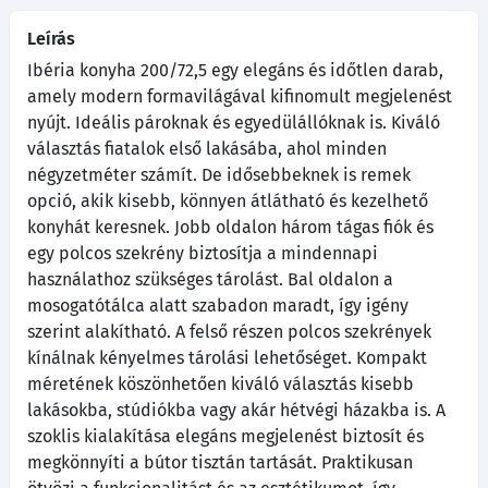
Leírás
Ibéria konyha 200/72,5 egy elegáns és időtlen darab,
amely modern formavilágával kifinomult megjelenést
nyújt. Ideális pároknak és egyedülállóknak is. Kiváló
választás fiatalok első lakásába, ahol minden
négyzetméter számít. De idősebbeknek is remek
opció, akik kisebb, könnyen átlátható és kezelhető
konyhát keresnek. Jobb oldalon három tágas fiók és
egy polcos szekrény biztosítja a mindennapi
használathoz szükséges tárolást. Bal oldalon a
mosogatótálca alatt szabadon maradt, így igény
szerint alakítható. A felső részen polcos szekrények
kínálnak kényelmes tárolási lehetőséget. Kompakt
méretének köszönhetően kiváló választás kisebb
lakásokba, stúdiókba vagy akár hétvégi házakba is. A
szoklis kialakítása elegáns megjelenést biztosít és
megkönnyíti a bútor tisztán tartását. Praktikusan