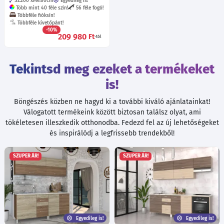
Sz:200
Mé:60
cm
Egyedileg is!
Több mint 40 féle szín!
56 féle fogó!
Többféle fióksín!
Többféle kivetőpánt!
-10%
209 980
Ft
-tól
Tekintsd meg ezeket a termékeket
is!
Böngészés közben ne hagyd ki a további kiváló ajánlatainkat!
Válogatott termékeink között biztosan találsz olyat, ami
tökéletesen illeszkedik otthonodba. Fedezd fel az új lehetőségeket
és inspirálódj a legfrissebb trendekből!
SZUPER ÁR!
SZUPER ÁR!
Egyedileg is!
Egyedileg is!