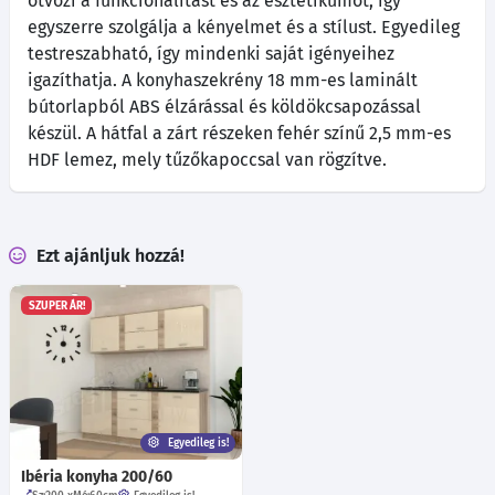
ötvözi a funkcionalitást és az esztétikumot, így
egyszerre szolgálja a kényelmet és a stílust. Egyedileg
testreszabható, így mindenki saját igényeihez
igazíthatja. A konyhaszekrény 18 mm-es laminált
bútorlapból ABS élzárással és köldökcsapozással
készül. A hátfal a zárt részeken fehér színű 2,5 mm-es
HDF lemez, mely tűzőkapoccsal van rögzítve.
Ezt ajánljuk hozzá!
SZUPER ÁR!
Egyedileg is!
Ibéria konyha 200/60