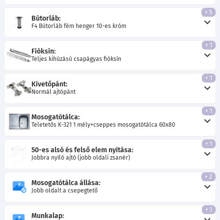
+ 5
Bútorláb:
F4 Bútorláb fém henger 10-es króm
+ 1
Fióksín:
Teljes kihúzású csapágyas fióksín
+ 1
Kivetőpánt:
Normál ajtópánt
+ 1
Mosogatótálca:
Teletetős K-321 1 mély+cseppes mosogatótálca 60x80
+ 1
50-es alsó és felső elem nyitása:
Jobbra nyíló ajtó (jobb oldali zsanér)
+ 2
Mosogatótálca állása:
Jobb oldalt a csepegtető
+ 1
Munkalap: