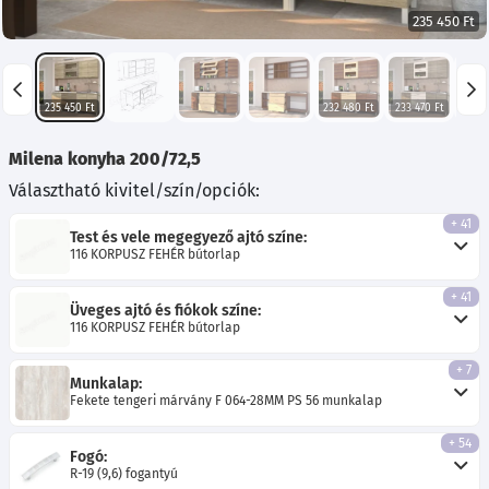
235 450 Ft
235 450 Ft
232 480 Ft
233 470 Ft
237 
Milena konyha 200/72,5
Választható kivitel/szín/opciók:
+ 41
Test és vele megegyező ajtó színe:
116 KORPUSZ FEHÉR bútorlap
+ 41
Üveges ajtó és fiókok színe:
116 KORPUSZ FEHÉR bútorlap
+ 7
Munkalap:
Fekete tengeri márvány F 064-28MM PS 56 munkalap
+ 54
Fogó:
R-19 (9,6) fogantyú