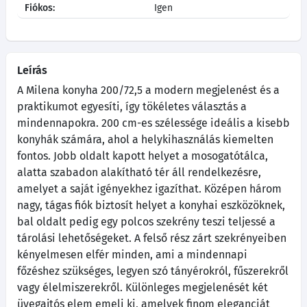
Fiókos:
Igen
Leírás
A Milena konyha 200/72,5 a modern megjelenést és a
praktikumot egyesíti, így tökéletes választás a
mindennapokra. 200 cm-es szélessége ideális a kisebb
konyhák számára, ahol a helykihasználás kiemelten
fontos. Jobb oldalt kapott helyet a mosogatótálca,
alatta szabadon alakítható tér áll rendelkezésre,
amelyet a saját igényekhez igazíthat. Középen három
nagy, tágas fiók biztosít helyet a konyhai eszközöknek,
bal oldalt pedig egy polcos szekrény teszi teljessé a
tárolási lehetőségeket. A felső rész zárt szekrényeiben
kényelmesen elfér minden, ami a mindennapi
főzéshez szükséges, legyen szó tányérokról, fűszerekről
vagy élelmiszerekről. Különleges megjelenését két
üvegajtós elem emeli ki, amelyek finom eleganciát