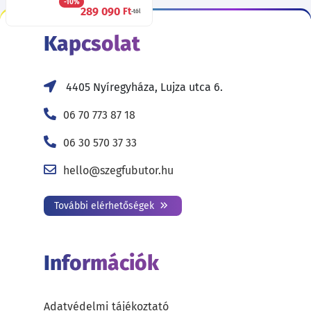
-10%
289 090
Ft
-tól
Kapcsolat
4405 Nyíregyháza, Lujza utca 6.
06 70 773 87 18
06 30 570 37 33
hello@szegfubutor.hu
További elérhetőségek
Információk
Adatvédelmi tájékoztató