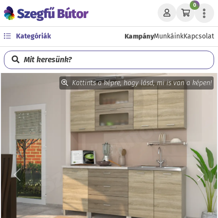
0
Kampány
Kategóriák
Munkáink
Kapcsolat
Mit keresünk?
Kattints a képre, hogy lásd, mi is van a képen!
Előző
Köve