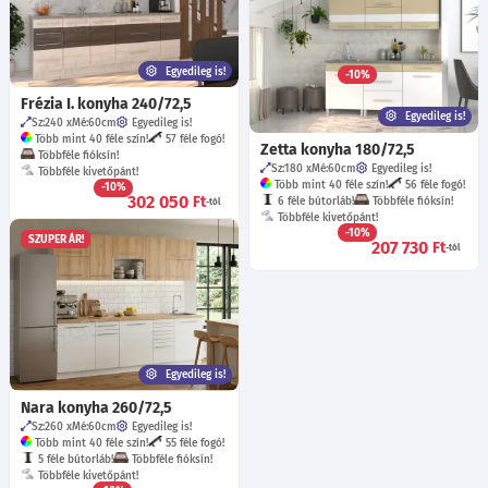
Sz:200
Mé:60
cm
Egyedileg is!
Több mint 40 féle szín!
47 féle fogó!
Többféle fióksín!
Többféle kivetőpánt!
Egyedileg is!
-10%
274 780
Ft
-tól
Frézia I. konyha 240/72,5
Egyedileg is!
Sz:240
Mé:60
cm
Egyedileg is!
Több mint 40 féle szín!
57 féle fogó!
Zetta konyha 180/72,5
Többféle fióksín!
Sz:180
Mé:60
cm
Egyedileg is!
Többféle kivetőpánt!
Több mint 40 féle szín!
56 féle fogó!
-10%
302 050
Ft
6 féle bútorláb!
Többféle fióksín!
-tól
Többféle kivetőpánt!
-10%
SZUPER ÁR!
207 730
Ft
-tól
Egyedileg is!
Nara konyha 260/72,5
Sz:260
Mé:60
cm
Egyedileg is!
Több mint 40 féle szín!
55 féle fogó!
5 féle bútorláb!
Többféle fióksín!
Többféle kivetőpánt!