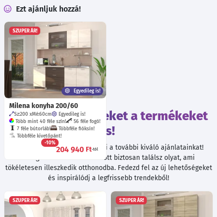
Ezt ajánljuk hozzá!
SZUPER ÁR!
Egyedileg is!
Milena konyha 200/60
Tekintsd meg ezeket a termékeket
Sz:200
Mé:60
cm
Egyedileg is!
Több mint 40 féle szín!
56 féle fogó!
is!
7 féle bútorláb!
Többféle fióksín!
Többféle kivetőpánt!
-10%
Böngészés közben ne hagyd ki a további kiváló ajánlatainkat!
204 940
Ft
-tól
Válogatott termékeink között biztosan találsz olyat, ami
tökéletesen illeszkedik otthonodba. Fedezd fel az új lehetőségeket
és inspirálódj a legfrissebb trendekből!
SZUPER ÁR!
SZUPER ÁR!