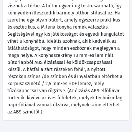
visznek a térbe. A bútor egyedileg testreszabható, így
könnyedén illeszkedik bármely otthon stílusához. Ha
szeretne egy olyan bútort, amely egyszerre praktikus
és esztétikus, a Milena konyha remek választás.
Segítségével egy kis játékosságot és egyedi hangulatot
vihet a konyhába. Ideális azoknak, akik kedvelik az
átláthatóságot, hogy minden eszköznek meglegyen a
maga helye. A konyhaszekrény 18 mm-es laminált
bútorlapból ABS élzárással és köldökcsapozással
készül. A hátfal a zárt részeken fehér, a nyitott
részeken színes /de színben és árnyalatban eltérhet a
korpusz színétől/ 2,5 mm-es HDF lemez, mely
tűzőkapoccsal van rögzítve. (Az élzárás ABS élfóliával
történik, kivéve az íves felületek, melyek technikailag
papírfóliával vannak élzárva, melynek színe eltérhet
az ABS színétől.)