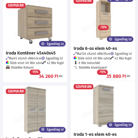
SZUPER ÁR!
SZUPER ÁR!
Iroda 5-ös elem 80-as
Ma:90
Sz:80
Mé:35
cm
Egyedileg is!
Több mint 40 féle szín!
9 féle bútorláb!
-15%
37 830
Ft
-tól
Egyedileg is!
Egyedileg is!
Iroda 6-os elem 40-es
Iroda Konténer 45x40x45
Ma:124
Sz:40
Mé:35
cm
Egyedileg is!
Ma:45
Sz:40
Mé:43
cm
Egyedileg is!
Több mint 40 féle szín!
42 féle fogó!
Több mint 40 féle szín!
42 féle fogó!
6 féle bútorláb!
Többféle fióksín!
Többféle kivetőpánt!
-15%
-15%
34 260
35 880
Ft
Ft
-tól
-tól
SZUPER ÁR!
SZUPER ÁR!
Egyedileg is!
Egyedileg is!
Iroda 1-es elem 40-es