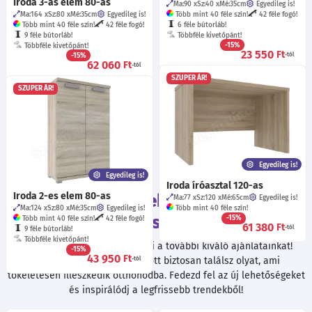
Iroda 3-as elem 80-as
Ma:90
Sz:40
Mé:35
cm
Egyedileg is!
Ma:164
Sz:80
Mé:35
cm
Egyedileg is!
Több mint 40 féle szín!
42 féle fogó!
Több mint 40 féle szín!
42 féle fogó!
6 féle bútorláb!
9 féle bútorláb!
Többféle kivetőpánt!
-15%
Többféle kivetőpánt!
23 550
Ft
-15%
-tól
62 060
Ft
-tól
SZUPER ÁR!
SZUPER ÁR!
Egyedileg is!
Egyedileg is!
Iroda íróasztal 120-as
Tekintsd meg ezeket a termékeket
Iroda 2-es elem 80-as
Ma:77
Sz:120
Mé:65
cm
Egyedileg is!
Ma:124
Sz:80
Mé:35
cm
Egyedileg is!
Több mint 40 féle szín!
is!
-15%
Több mint 40 féle szín!
42 féle fogó!
61 380
Ft
-tól
9 féle bútorláb!
Többféle kivetőpánt!
Böngészés közben ne hagyd ki a további kiváló ajánlatainkat!
-15%
43 950
Ft
Válogatott termékeink között biztosan találsz olyat, ami
-tól
tökéletesen illeszkedik otthonodba. Fedezd fel az új lehetőségeket
és inspirálódj a legfrissebb trendekből!