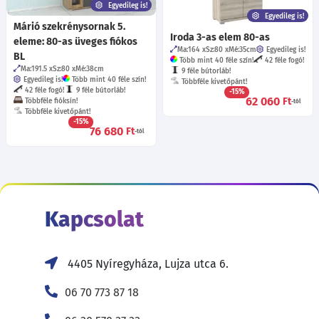
Egyedileg is!
Egyedileg is!
Márió szekrénysornak 5.
Iroda 3-as elem 80-as
eleme: 80-as üveges fiókos
Ma:164
Sz:80
Mé:35
cm
Egyedileg is!
BL
Több mint 40 féle szín!
42 féle fogó!
Ma:191.5
Sz:80
Mé:38
cm
9 féle bútorláb!
Egyedileg is!
Több mint 40 féle szín!
Többféle kivetőpánt!
42 féle fogó!
9 féle bútorláb!
-15%
62 060
Ft
Többféle fióksín!
-tól
Többféle kivetőpánt!
-15%
76 680
Ft
-tól
Kapcsolat
4405 Nyíregyháza, Lujza utca 6.
06 70 773 87 18