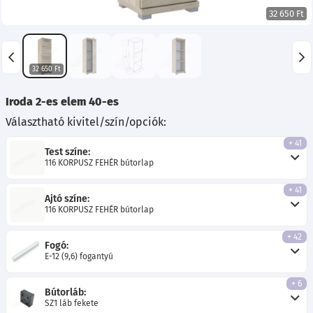
32 650 Ft
32 650 Ft
Iroda 2-es elem 40-es
Választható kivitel/szín/opciók:
+ 41
Test színe:
116 KORPUSZ FEHÉR bútorlap
+ 41
Ajtó színe:
116 KORPUSZ FEHÉR bútorlap
+ 42
Fogó:
E-12 (9,6) fogantyú
+ 6
Bútorláb:
SZ1 láb fekete