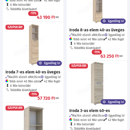
Több mint 40 féle szín!
42 féle fogó!
6 féle bútorláb!
Többféle kivetőpánt!
-15%
43 190
Ft
-tól
Egyedileg is!
SZUPER ÁR!
Iroda 8-as elem 40-as üveges
Ma:200
Sz:40
Mé:35
cm
Egyedileg is!
Több mint 40 féle szín!
42 féle fogó!
6 féle bútorláb!
Többféle kivetőpánt!
-15%
63 250
Ft
-tól
Egyedileg is!
SZUPER ÁR!
Iroda 7-es elem 40-es üveges
Ma:200
Sz:40
Mé:35
cm
Egyedileg is!
Több mint 40 féle szín!
42 féle fogó!
6 féle bútorláb!
Többféle kivetőpánt!
-15%
57 720
Ft
-tól
Egyedileg is!
SZUPER ÁR!
Iroda 3-as elem 40-es
Ma:164
Sz:40
Mé:35
cm
Egyedileg is!
Több mint 40 féle szín!
42 féle fogó!
6 féle bútorláb!
Többféle kivetőpánt!