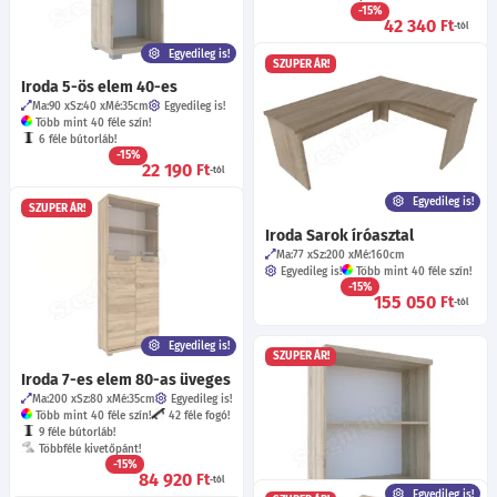
-15%
42 340
Ft
-tól
Egyedileg is!
SZUPER ÁR!
Iroda 5-ös elem 40-es
Ma:90
Sz:40
Mé:35
cm
Egyedileg is!
Több mint 40 féle szín!
6 féle bútorláb!
-15%
22 190
Ft
-tól
Egyedileg is!
SZUPER ÁR!
Iroda Sarok íróasztal
Ma:77
Sz:200
Mé:160
cm
Egyedileg is!
Több mint 40 féle szín!
-15%
155 050
Ft
-tól
Egyedileg is!
SZUPER ÁR!
Iroda 7-es elem 80-as üveges
Ma:200
Sz:80
Mé:35
cm
Egyedileg is!
Több mint 40 féle szín!
42 féle fogó!
9 féle bútorláb!
Többféle kivetőpánt!
-15%
84 920
Ft
-tól
Egyedileg is!