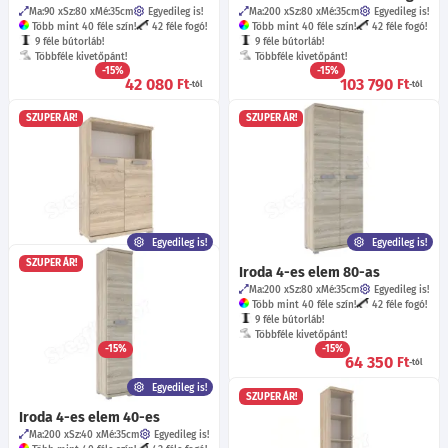
Ma:90
Sz:80
Mé:35
cm
Egyedileg is!
Ma:200
Sz:80
Mé:35
cm
Egyedileg is!
Több mint 40 féle szín!
42 féle fogó!
Több mint 40 féle szín!
42 féle fogó!
9 féle bútorláb!
9 féle bútorláb!
Többféle kivetőpánt!
Többféle kivetőpánt!
-15%
-15%
42 080
103 790
Ft
Ft
-tól
-tól
SZUPER ÁR!
SZUPER ÁR!
Egyedileg is!
Egyedileg is!
SZUPER ÁR!
Iroda 6-os elem 80-as
Iroda 4-es elem 80-as
Ma:124
Sz:80
Mé:35
cm
Egyedileg is!
Ma:200
Sz:80
Mé:35
cm
Egyedileg is!
Több mint 40 féle szín!
43 féle fogó!
Több mint 40 féle szín!
42 féle fogó!
9 féle bútorláb!
9 féle bútorláb!
Többféle kivetőpánt!
Többféle kivetőpánt!
-15%
-15%
48 710
64 350
Ft
Ft
-tól
-tól
Egyedileg is!
SZUPER ÁR!
Iroda 4-es elem 40-es
Ma:200
Sz:40
Mé:35
cm
Egyedileg is!