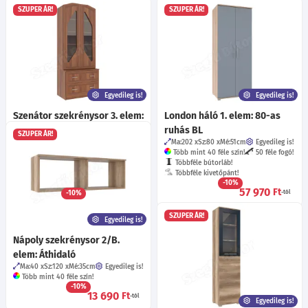
SZUPER ÁR!
SZUPER ÁR!
Egyedileg is!
Egyedileg is!
Szenátor szekrénysor 3. elem:
London háló 1. elem: 80-as
Üveges
ruhás BL
SZUPER ÁR!
Ma:196
Sz:80
Mé:50
cm
Egyedileg is!
Ma:202
Sz:80
Mé:51
cm
Egyedileg is!
Több mint 40 féle szín!
Több mint 40 féle szín!
50 féle fogó!
10 féle keretléc !
41 féle fogó!
Többféle bútorláb!
Többféle fióksín!
Többféle kivetőpánt!
-10%
Többféle kivetőpánt!
57 970
Ft
-10%
-tól
102 070
Ft
-tól
SZUPER ÁR!
Egyedileg is!
Nápoly szekrénysor 2/B.
elem: Áthidaló
Ma:40
Sz:120
Mé:35
cm
Egyedileg is!
Több mint 40 féle szín!
-10%
13 690
Ft
-tól
Egyedileg is!