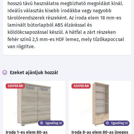
hosszú távú használatra megbízható megoldást kínál.
Ideális választás kisebb irodákba vagy nagyobb
tárolórendszerek részeként. Az iroda elem 18 mm-es
laminált bútorlapból ABS élzárással és
köldökcsapozással készül. A hátfal a zárt részeken
fehér színű 2,5 mm-es HDF lemez, mely tűzőkapoccsal
van rögzítve.
Ezeket ajánljuk hozzá!
SZUPER ÁR!
SZUPER ÁR!
Egyedileg is!
Egyedileg is!
Iroda 1-es elem 80-as
Iroda 8-as elem 80-as üveges