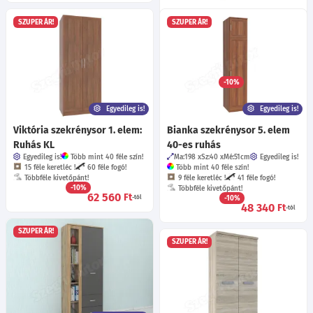
Nápoly szekrénysor 1. elem:
SZUPER ÁR!
SZUPER ÁR!
Üveges BL
Ma:202
Sz:50
Mé:37
cm
Egyedileg is!
Több mint 40 féle szín!
50 féle fogó!
Többféle bútorláb!
Többféle kivetőpánt!
-10%
49 960
Ft
-tól
Egyedileg is!
Egyedileg is!
Viktória szekrénysor 1. elem:
Bianka szekrénysor 5. elem
Ruhás KL
40-es ruhás
Egyedileg is!
Több mint 40 féle szín!
Ma:198
Sz:40
Mé:51
cm
Egyedileg is!
15 féle keretléc !
60 féle fogó!
Több mint 40 féle szín!
Többféle kivetőpánt!
9 féle keretléc !
41 féle fogó!
-10%
Többféle kivetőpánt!
62 560
Ft
-tól
-10%
48 340
Ft
-tól
SZUPER ÁR!
SZUPER ÁR!