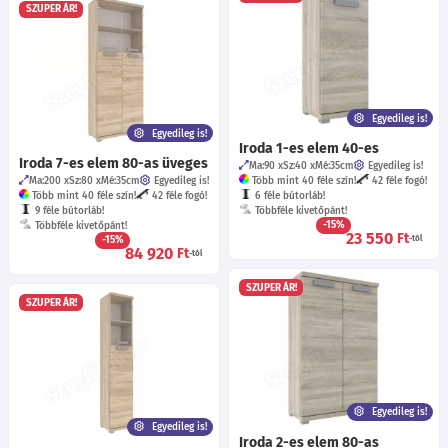
SZUPER ÁR!
Egyedileg is!
Egyedileg is!
Iroda 1-es elem 40-es
Iroda 7-es elem 80-as üveges
Ma:90
Sz:40
Mé:35
cm
Egyedileg is!
Ma:200
Sz:80
Mé:35
cm
Egyedileg is!
Több mint 40 féle szín!
42 féle fogó!
Több mint 40 féle szín!
42 féle fogó!
6 féle bútorláb!
9 féle bútorláb!
Többféle kivetőpánt!
-15%
Többféle kivetőpánt!
23 550
Ft
-15%
-tól
84 920
Ft
-tól
SZUPER ÁR!
SZUPER ÁR!
Egyedileg is!
Egyedileg is!
Iroda 2-es elem 80-as