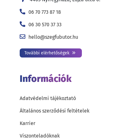
06 70 773 87 18
06 30 570 37 33
hello@szegfubutor.hu
További elérhetőségek
Információk
Adatvédelmi tájékoztató
Általános szerződési feltételek
Karrier
Viszonteladóknak