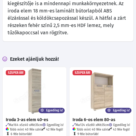
kiegészítője is a mindennapi munkakörnyezetnek. Az
iroda elem 18 mm-es laminált bútorlapból ABS
élzárással és köldökcsapozással készül. A hátfal a zárt
részeken fehér színű 2,5 mm-es HDF lemez, mely
tűzőkapoccsal van rögzítve.
Ezeket ajánljuk hozzá!
SZUPER ÁR!
SZUPER ÁR!
Egyedileg is!
Egyedileg is!
Iroda 3-as elem 40-es
Iroda 6-os elem 80-as
Ma:164
Sz:40
Mé:35
cm
Egyedileg is!
Ma:124
Sz:80
Mé:35
cm
Egyedileg is!
Több mint 40 féle szín!
42 féle fogó!
Több mint 40 féle szín!
43 féle fogó!
6 féle bútorláb!
9 féle bútorláb!