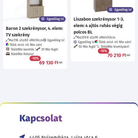
Egyedileg is!
Liszabon szekrénysor 1-3.
Egyedileg is!
elem: 4 ajtós ruhás végig
Baron 2 szekrénysor, 4. elem:
polcos BL
TV szekrény
Ma:209.8
Sz:90
Mé:49.8
cm
Ma:196
Sz:80
Mé:50
cm
Egyedileg is!
Egyedileg is!
Több mint 40 féle szín!
Több mint 40 féle szín!
50 féle fogó!
Többféle kivetőpánt!
Többféle keretléc !
29 féle fogó!
-10%
Többféle fióksín!
70 210
Ft
-tól
-10%
69 130
Ft
-tól
Kapcsolat
4405 Nyíregyháza, Lujza utca 6.