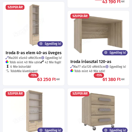
43 190
Ft
-tól
SZUPER ÁR!
SZUPER ÁR!
Egyedileg is!
Iroda 8-as elem 40-as üveges
Egyedileg is!
Ma:200
Sz:40
Mé:35
cm
Egyedileg is!
Iroda íróasztal 120-as
Több mint 40 féle szín!
42 féle fogó!
6 féle bútorláb!
Ma:77
Sz:120
Mé:65
cm
Egyedileg is!
Többféle kivetőpánt!
Több mint 40 féle szín!
-15%
-15%
63 250
61 380
Ft
Ft
-tól
-tól
SZUPER ÁR!
SZUPER ÁR!
Egyedileg is!
Egyedileg is!