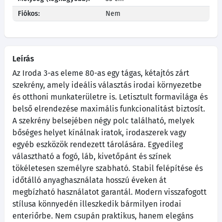
Fiókos:
Nem
Leírás
Az Iroda 3-as eleme 80-as egy tágas, kétajtós zárt
szekrény, amely ideális választás irodai környezetbe
és otthoni munkaterületre is. Letisztult formavilága és
belső elrendezése maximális funkcionalitást biztosít.
A szekrény belsejében négy polc található, melyek
bőséges helyet kínálnak iratok, irodaszerek vagy
egyéb eszközök rendezett tárolására. Egyedileg
választható a fogó, láb, kivetőpánt és színek
tökéletesen személyre szabható. Stabil felépítése és
időtálló anyaghasználata hosszú éveken át
megbízható használatot garantál. Modern visszafogott
stílusa könnyedén illeszkedik bármilyen irodai
enteriőrbe. Nem csupán praktikus, hanem elegáns