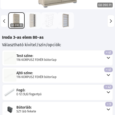
68 090 Ft
68 090 Ft
Iroda 3-as elem 80-as
Választható kivitel/szín/opciók:
+ 41
Test színe:
116 KORPUSZ FEHÉR bútorlap
+ 41
Ajtó színe:
116 KORPUSZ FEHÉR bútorlap
+ 42
Fogó:
E-12 (9,6) fogantyú
+ 9
Bútorláb:
SZ1 láb fekete