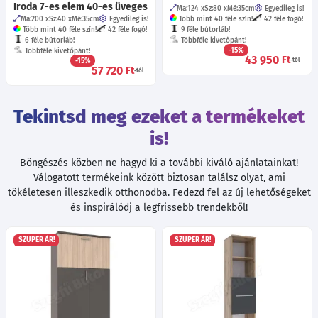
Iroda 7-es elem 40-es üveges
Ma:124
Sz:80
Mé:35
cm
Egyedileg is!
Ma:200
Sz:40
Mé:35
cm
Egyedileg is!
Több mint 40 féle szín!
42 féle fogó!
Több mint 40 féle szín!
42 féle fogó!
9 féle bútorláb!
6 féle bútorláb!
Többféle kivetőpánt!
-15%
Többféle kivetőpánt!
43 950
Ft
-15%
-tól
57 720
Ft
-tól
Tekintsd meg ezeket a termékeket
is!
Böngészés közben ne hagyd ki a további kiváló ajánlatainkat!
Válogatott termékeink között biztosan találsz olyat, ami
tökéletesen illeszkedik otthonodba. Fedezd fel az új lehetőségeket
és inspirálódj a legfrissebb trendekből!
SZUPER ÁR!
SZUPER ÁR!