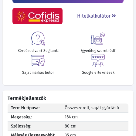
Hitelkalkulátor
Kérdésed van? Segítünk!
Egyedileg szeretnéd?
Saját márkás bútor
Google értékelések
Termékjellemzők
Termék típusa:
Összeszerelt, saját gyártású
Magasság:
164 cm
Szélesség:
80 cm
Mélység (legnagyobb):
35 cm