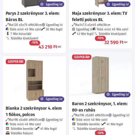
Egyedileg is!
Egyedileg is!
Parys 2 szekrénysor 3. elem:
Maja szekrénysor 3. elem: TV
Báros BL
feletti polcos BL
Ma:120
Sz:70
Mé:38
cm
Egyedileg is!
Ma:147.5
Sz:40
Mé:38
cm
Több mint 40 féle szín!
50 féle fogó!
Egyedileg is!
Több mint 40 féle szín!
7 féle bútorláb!
43 féle fogó!
Többféle kivetőpánt!
-10%
Többféle kivetőpánt!
32 590
Ft
-10%
-tól
43 210
Ft
-tól
SZUPER ÁR!
SZUPER ÁR!
Egyedileg is!
Egyedileg is!
Baron 2 szekrénysor, 1. elem:
Bianka 2 szekrénysor 4. elem
80-as ruhás
1 fiókos, polcos
Ma:196
Sz:80
Mé:50
cm
Egyedileg is!
Ma:198
Sz:80
Mé:51
cm
Egyedileg is!
Több mint 40 féle szín!
Több mint 40 féle szín!
Többféle keretléc !
41 féle fogó!
Többféle keretléc !
41 féle fogó!
Többféle kivetőpánt!
-10%
Többféle fióksín!