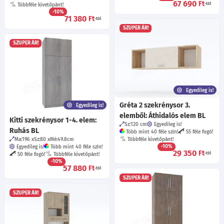
67 690
Ft
-tól
Többféle kivetőpánt!
-10%
71 380
Ft
-tól
SZUPER ÁR!
SZUPER ÁR!
Egyedileg is!
Gréta 2 szekrénysor 3.
Egyedileg is!
elemből: Áthidalós elem BL
Kitti szekrénysor 1-4. elem:
Sz:120
cm
Egyedileg is!
Ruhás BL
Több mint 40 féle szín!
55 féle fogó!
Ma:196
Sz:80
Mé:49.8
cm
Többféle kivetőpánt!
-10%
Egyedileg is!
Több mint 40 féle szín!
29 350
Ft
-tól
50 féle fogó!
Többféle kivetőpánt!
-10%
57 880
Ft
-tól
SZUPER ÁR!
SZUPER ÁR!