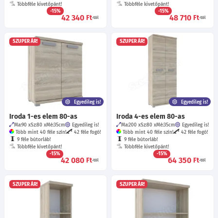
Többféle kivetőpánt!
Többféle kivetőpánt!
-15%
-15%
42 340
48 710
Ft
Ft
-tól
-tól
SZUPER ÁR!
SZUPER ÁR!
Egyedileg is!
Egyedileg is!
Iroda 1-es elem 80-as
Iroda 4-es elem 80-as
Ma:90
Sz:80
Mé:35
cm
Egyedileg is!
Ma:200
Sz:80
Mé:35
cm
Egyedileg is!
Több mint 40 féle szín!
42 féle fogó!
Több mint 40 féle szín!
42 féle fogó!
9 féle bútorláb!
9 féle bútorláb!
Többféle kivetőpánt!
Többféle kivetőpánt!
-15%
-15%
42 080
64 350
Ft
Ft
-tól
-tól
SZUPER ÁR!
SZUPER ÁR!