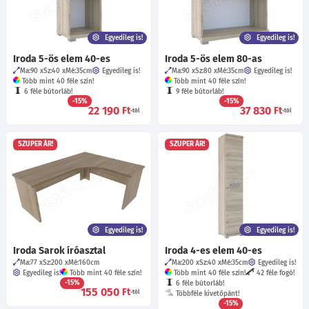
Egyedileg is!
Egyedileg is!
Iroda 5-ös elem 40-es
Iroda 5-ös elem 80-as
Ma:90
Sz:40
Mé:35
cm
Egyedileg is!
Ma:90
Sz:80
Mé:35
cm
Egyedileg is!
Több mint 40 féle szín!
Több mint 40 féle szín!
6 féle bútorláb!
9 féle bútorláb!
-15%
-15%
22 190
37 830
Ft
Ft
-tól
-tól
SZUPER ÁR!
SZUPER ÁR!
Egyedileg is!
Egyedileg is!
Iroda Sarok íróasztal
Iroda 4-es elem 40-es
Ma:77
Sz:200
Mé:160
cm
Ma:200
Sz:40
Mé:35
cm
Egyedileg is!
Egyedileg is!
Több mint 40 féle szín!
Több mint 40 féle szín!
42 féle fogó!
-15%
6 féle bútorláb!
155 050
Ft
-tól
Többféle kivetőpánt!
-15%