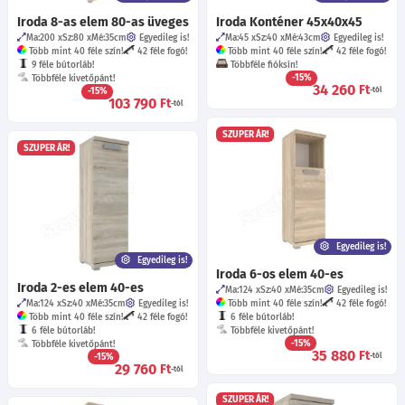
Iroda 8-as elem 80-as üveges
Iroda Konténer 45x40x45
Ma:200
Sz:80
Mé:35
cm
Egyedileg is!
Ma:45
Sz:40
Mé:43
cm
Egyedileg is!
Több mint 40 féle szín!
42 féle fogó!
Több mint 40 féle szín!
42 féle fogó!
9 féle bútorláb!
Többféle fióksín!
-15%
Többféle kivetőpánt!
34 260
Ft
-15%
-tól
103 790
Ft
-tól
SZUPER ÁR!
SZUPER ÁR!
Egyedileg is!
Egyedileg is!
Iroda 6-os elem 40-es
Iroda 2-es elem 40-es
Ma:124
Sz:40
Mé:35
cm
Egyedileg is!
Ma:124
Sz:40
Mé:35
cm
Egyedileg is!
Több mint 40 féle szín!
42 féle fogó!
Több mint 40 féle szín!
42 féle fogó!
6 féle bútorláb!
6 féle bútorláb!
Többféle kivetőpánt!
-15%
Többféle kivetőpánt!
35 880
Ft
-15%
-tól
29 760
Ft
-tól
SZUPER ÁR!