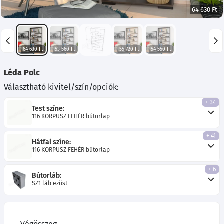
64 630 Ft
64 630 Ft
53 560 Ft
55 720 Ft
54 550 Ft
Léda Polc
Választható kivitel/szín/opciók:
+ 34
Test színe:
116 KORPUSZ FEHÉR bútorlap
+ 41
Hátfal színe:
116 KORPUSZ FEHÉR bútorlap
+ 6
Bútorláb:
SZ1 láb ezüst