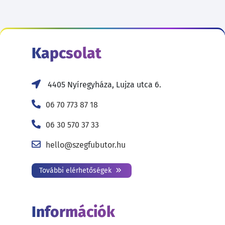
Kapcsolat
4405 Nyíregyháza, Lujza utca 6.
06 70 773 87 18
06 30 570 37 33
hello@szegfubutor.hu
További elérhetőségek
Információk