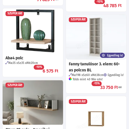
-10%
48 785
Ft
SZUPER ÁR!
SZUPER ÁR!
Egyedileg is!
Aba4 polc
Ma:35
Sz:35
Mé:20
cm
Fanny tanulósor 3. elem: 60-
-10%
as polcos BL
6 575
Ft
Ma:198
Sz:60
Mé:38
cm
Egyedileg is!
Több mint 40 féle szín!
-15%
SZUPER ÁR!
33 750
Ft
-tól
SZUPER ÁR!