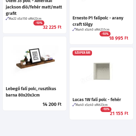
Otem 35 polc - Amerikai
jackson dió/fehér matt/matt
grafit
Ernesto P1 falipolc - arany
Ma:22
Sz:150
Mé:22
cm
-10%
craft tölgy
32 225
Ft
Ma:40
Sz:40
Mé:23.1
cm
-10%
18 995
Ft
SZUPER ÁR!
Lebegő fali polc, rusztikus
barna 80x20x3cm
Lucas 1W fali polc - fehér
14 200
Ft
Ma:40
Sz:40
Mé:23
cm
-10%
21 155
Ft