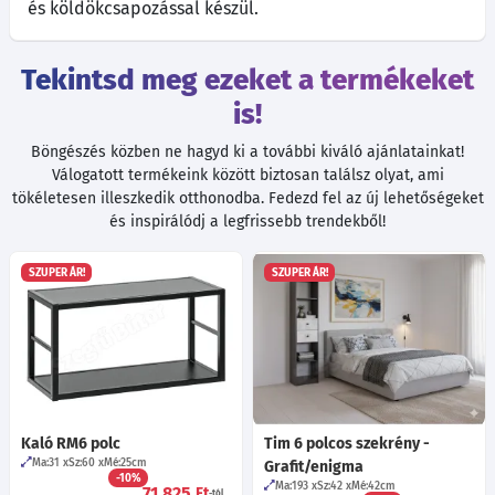
és köldökcsapozással készül.
Tekintsd meg ezeket a termékeket
is!
Böngészés közben ne hagyd ki a további kiváló ajánlatainkat!
Válogatott termékeink között biztosan találsz olyat, ami
tökéletesen illeszkedik otthonodba. Fedezd fel az új lehetőségeket
és inspirálódj a legfrissebb trendekből!
SZUPER ÁR!
SZUPER ÁR!
Kaló RM6 polc
Tim 6 polcos szekrény -
Ma:31
Sz:60
Mé:25
cm
Grafit/enigma
-10%
Ma:193
Sz:42
Mé:42
cm
71 825
Ft
-tól