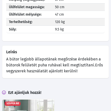
Ülőfelület magassága:
50 cm
Ülőfelület mélysége:
47 cm
Terhelhetőség:
120 kg
Súly:
9.5 kg
Leírás
A bútor legjobb állapotának megőrzése érdekében a
bútorok felületét puha ruhával kell megtisztítani.Erős
vegyszerek használatát ajánlott kerülni!
Ezt ajánljuk hozzá!
SZUPER ÁR!