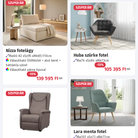
SZUPER ÁR!
SZUPER ÁR!
Nizza fotelágy
Huba szürke fotel
Ma:66-82
Sz:95
Mé:85-110
cm
Választható Ülőfelület + alsó keret +
Ma:76
Sz:84
Mé:73
cm
-10%
háttámla színe!
105 395
Ft
-tól
Választható párna típusa!
-10%
139 595
Ft
-tól
SZUPER ÁR!
SZUPER ÁR!
Lara menta fotel
Ma:101
Sz:73
Mé:77
cm