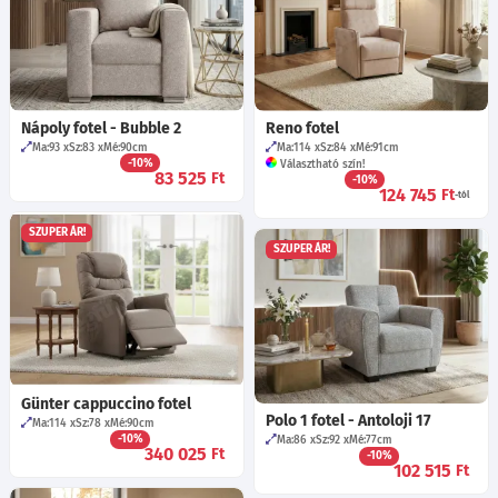
Nápoly fotel - Bubble 2
Reno fotel
Ma:93
Sz:83
Mé:90
cm
Ma:114
Sz:84
Mé:91
cm
-10%
Választható szín!
83 525
Ft
-10%
124 745
Ft
-tól
SZUPER ÁR!
SZUPER ÁR!
Günter cappuccino fotel
Polo 1 fotel - Antoloji 17
Ma:114
Sz:78
Mé:90
cm
-10%
Ma:86
Sz:92
Mé:77
cm
340 025
Ft
-10%
102 515
Ft