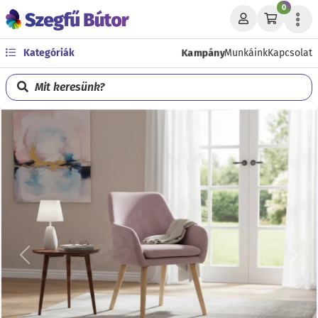
0
Kampány
Kategóriák
Munkáink
Kapcsolat
Mit keresünk?
Előző
Köve