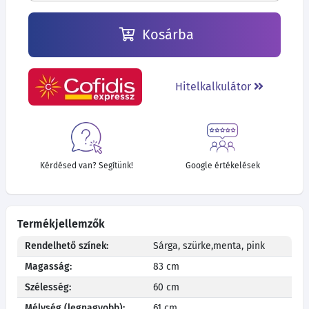
Kosárba
Hitelkalkulátor
Kérdésed van? Segítünk!
Google értékelések
Termékjellemzők
Rendelhető színek:
Sárga, szürke,menta, pink
Magasság:
83 cm
Szélesség:
60 cm
Mélység (legnagyobb):
61 cm