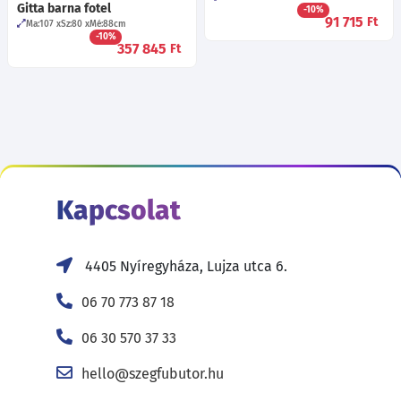
Gitta barna fotel
-10%
91 715
Ft
Ma:107
Sz:80
Mé:88
cm
-10%
357 845
Ft
Kapcsolat
4405 Nyíregyháza, Lujza utca 6.
06 70 773 87 18
06 30 570 37 33
hello@szegfubutor.hu