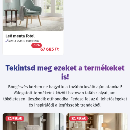
Leó menta fotel
Ma:83
Sz:60
Mé:61
cm
-10%
67 685
Ft
Tekintsd meg ezeket a termékeket
is!
Böngészés közben ne hagyd ki a további kiváló ajánlatainkat!
Válogatott termékeink között biztosan találsz olyat, ami
tökéletesen illeszkedik otthonodba. Fedezd fel az új lehetőségeket
és inspirálódj a legfrissebb trendekből!
SZUPER ÁR!
SZUPER ÁR!