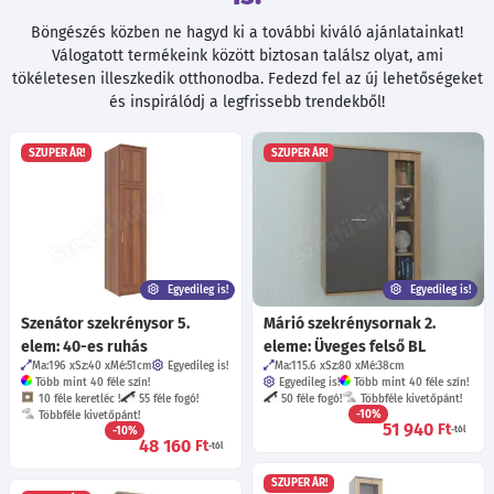
Böngészés közben ne hagyd ki a további kiváló ajánlatainkat!
Válogatott termékeink között biztosan találsz olyat, ami
tökéletesen illeszkedik otthonodba. Fedezd fel az új lehetőségeket
és inspirálódj a legfrissebb trendekből!
SZUPER ÁR!
SZUPER ÁR!
Egyedileg is!
Egyedileg is!
Szenátor szekrénysor 5.
Márió szekrénysornak 2.
elem: 40-es ruhás
eleme: Üveges felső BL
Ma:196
Sz:40
Mé:51
cm
Egyedileg is!
Ma:115.6
Sz:80
Mé:38
cm
Több mint 40 féle szín!
Egyedileg is!
Több mint 40 féle szín!
10 féle keretléc !
55 féle fogó!
50 féle fogó!
Többféle kivetőpánt!
-10%
Többféle kivetőpánt!
51 940
Ft
-10%
-tól
48 160
Ft
-tól
SZUPER ÁR!