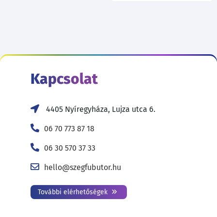
Kapcsolat
4405 Nyíregyháza, Lujza utca 6.
06 70 773 87 18
06 30 570 37 33
hello@szegfubutor.hu
További elérhetőségek