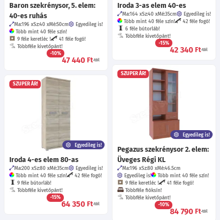
Baron szekrénysor, 5. elem:
Iroda 3-as elem 40-es
Ma:164
Sz:40
Mé:35
cm
Egyedileg is!
40-es ruhás
Több mint 40 féle szín!
42 féle fogó!
Ma:196
Sz:40
Mé:50
cm
Egyedileg is!
6 féle bútorláb!
Több mint 40 féle szín!
Többféle kivetőpánt!
9 féle keretléc !
41 féle fogó!
-15%
Többféle kivetőpánt!
42 340
Ft
-tól
-10%
47 440
Ft
-tól
SZUPER ÁR!
SZUPER ÁR!
Egyedileg is!
Egyedileg is!
Pegazus szekrénysor 2. elem:
Iroda 4-es elem 80-as
Üveges Régi KL
Ma:200
Sz:80
Mé:35
cm
Egyedileg is!
Ma:196
Sz:80
Mé:46.5
cm
Több mint 40 féle szín!
42 féle fogó!
Egyedileg is!
Több mint 40 féle szín!
9 féle bútorláb!
9 féle keretléc !
41 féle fogó!
Többféle kivetőpánt!
Többféle fióksín!
-15%
Többféle kivetőpánt!
64 350
Ft
-tól
-10%
84 790
Ft
-tól