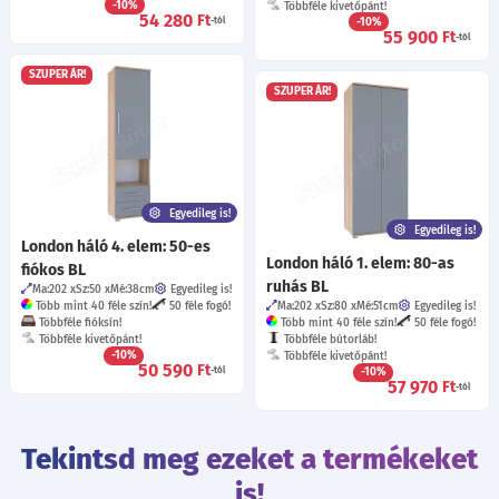
-10%
Többféle kivetőpánt!
54 280
Ft
-tól
-10%
55 900
Ft
-tól
SZUPER ÁR!
SZUPER ÁR!
Egyedileg is!
Egyedileg is!
London háló 4. elem: 50-es
London háló 1. elem: 80-as
fiókos BL
ruhás BL
Ma:202
Sz:50
Mé:38
cm
Egyedileg is!
Több mint 40 féle szín!
50 féle fogó!
Ma:202
Sz:80
Mé:51
cm
Egyedileg is!
Többféle fióksín!
Több mint 40 féle szín!
50 féle fogó!
Többféle kivetőpánt!
Többféle bútorláb!
-10%
Többféle kivetőpánt!
50 590
Ft
-tól
-10%
57 970
Ft
-tól
Tekintsd meg ezeket a termékeket
is!