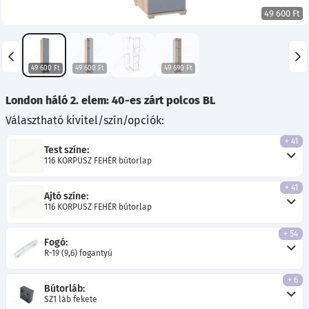
49 600 Ft
49 600 Ft
49 600 Ft
49 690 Ft
London háló 2. elem: 40-es zárt polcos BL
Választható kivitel/szín/opciók:
+ 41
Test színe:
116 KORPUSZ FEHÉR bútorlap
+ 41
Ajtó színe:
116 KORPUSZ FEHÉR bútorlap
+ 54
Fogó:
R-19 (9,6) fogantyú
+ 6
Bútorláb:
SZ1 láb fekete