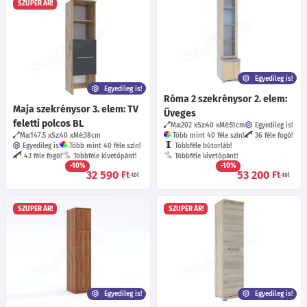
SZUPER ÁR!
Egyedileg is!
Egyedileg is!
Róma 2 szekrénysor 2. elem:
Maja szekrénysor 3. elem: TV
Üveges
feletti polcos BL
Ma:202
Sz:40
Mé:51
cm
Egyedileg is!
Ma:147.5
Sz:40
Mé:38
cm
Több mint 40 féle szín!
36 féle fogó!
Egyedileg is!
Több mint 40 féle szín!
Többféle bútorláb!
43 féle fogó!
Többféle kivetőpánt!
Többféle kivetőpánt!
-10%
-10%
32 590
53 200
Ft
Ft
-tól
-tól
SZUPER ÁR!
SZUPER ÁR!
Egyedileg is!
Egyedileg is!