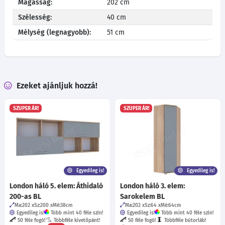
Magasság:
202 cm
Szélesség:
40 cm
Mélység (legnagyobb):
51 cm
Ezeket ajánljuk hozzá!
SZUPER ÁR!
SZUPER ÁR!
Egyedileg is!
Egyedileg is!
London háló 5. elem: Áthidaló
London háló 3. elem:
200-as BL
Sarokelem BL
Ma:202
Sz:200
Mé:38
cm
Ma:202
Sz:64
Mé:64
cm
Egyedileg is!
Több mint 40 féle szín!
Egyedileg is!
Több mint 40 féle szín!
50 féle fogó!
Többféle kivetőpánt!
50 féle fogó!
Többféle bútorláb!