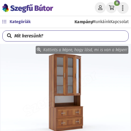
0
Kampány
Kategóriák
Munkáink
Kapcsolat
Mit keresünk?
Kattints a képre, hogy lásd, mi is van a képen!
Előző
Köve