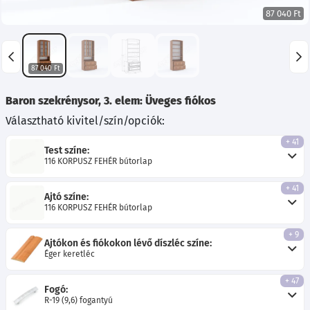
87 040 Ft
87 040 Ft
Baron szekrénysor, 3. elem: Üveges fiókos
Választható kivitel/szín/opciók:
+ 41
Test színe:
116 KORPUSZ FEHÉR bútorlap
+ 41
Ajtó színe:
116 KORPUSZ FEHÉR bútorlap
+ 9
Ajtókon és fiókokon lévő díszléc színe:
Éger keretléc
+ 47
Fogó:
R-19 (9,6) fogantyú