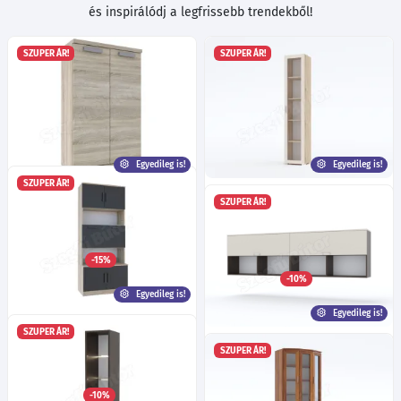
és inspirálódj a legfrissebb trendekből!
SZUPER ÁR!
SZUPER ÁR!
Egyedileg is!
Egyedileg is!
SZUPER ÁR!
Iroda 2-es elem 80-as
Gréta 2 szekrénysor 2. elem:
SZUPER ÁR!
Ma:124
Sz:80
Mé:35
cm
Egyedileg is!
Üveges, polcos BL
Több mint 40 féle szín!
42 féle fogó!
Ma:202
Sz:40
Mé:37
cm
Egyedileg is!
9 féle bútorláb!
Több mint 40 féle szín!
49 féle fogó!
Többféle kivetőpánt!
Többféle bútorláb!
-15%
Többféle kivetőpánt!
43 950
Ft
-tól
-10%
55 900
Ft
-tól
Egyedileg is!
Egyedileg is!
Milánó szekrénysor 2. elem:
SZUPER ÁR!
Báros BL
Florence háló - 3. elem - 260-
SZUPER ÁR!
Ma:190
Sz:80
Mé:46.5
cm
as áthidalós szekrény
Egyedileg is!
Több mint 40 féle szín!
Ma:202
Sz:390
Mé:200
cm
50 féle fogó!
Többféle kivetőpánt!
Egyedileg is!
Több mint 40 féle szín!
-10%