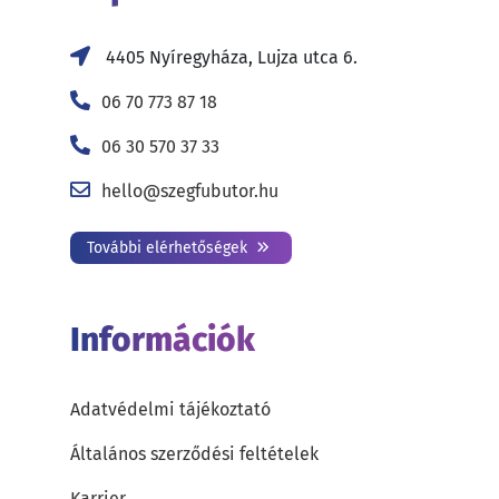
4405 Nyíregyháza, Lujza utca 6.
06 70 773 87 18
06 30 570 37 33
hello@szegfubutor.hu
További elérhetőségek
Információk
Adatvédelmi tájékoztató
Általános szerződési feltételek
Karrier