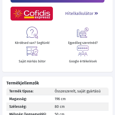
Hitelkalkulátor
Kérdésed van? Segítünk!
Egyedileg szeretnéd?
Saját márkás bútor
Google értékelések
Termékjellemzők
Termék típusa:
Összeszerelt, saját gyártású
Magasság:
196 cm
Szélesség:
80 cm
Mélység (legnagyobb):
50 cm