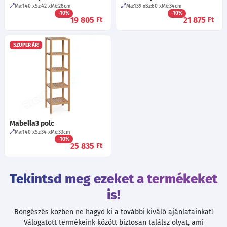
Ma:140
Sz:42
Mé:28
cm
Ma:139
Sz:60
Mé:34
cm
-10%
-10%
19 805
21 875
Ft
Ft
SZUPER ÁR!
Mabella3 polc
Ma:140
Sz:34
Mé:33
cm
-10%
25 835
Ft
Tekintsd meg ezeket a termékeket
is!
Böngészés közben ne hagyd ki a további kiváló ajánlatainkat!
Válogatott termékeink között biztosan találsz olyat, ami