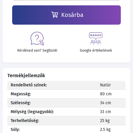
Kosárba
Kérdésed van? Segítünk!
Google értékelések
Termékjellemzők
Rendelhető színek:
Natúr
Magasság:
80 cm
Szélesség:
34 cm
Mélység (legnagyobb):
33 cm
Terhelhetőség:
25 kg
Súly:
2.5 kg