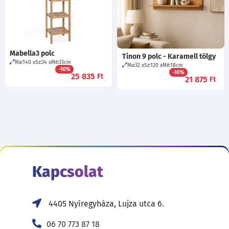
Mabella3 polc
Tinon 9 polc - Karamell tölgy
Ma:140
Sz:34
Mé:33
cm
Ma:32
Sz:120
Mé:18
cm
-10%
-10%
25 835
Ft
21 875
Ft
Kapcsolat
4405 Nyíregyháza, Lujza utca 6.
06 70 773 87 18