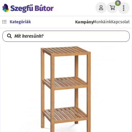
0
Kampány
Kategóriák
Munkáink
Kapcsolat
Mit keresünk?
Előző
Köve