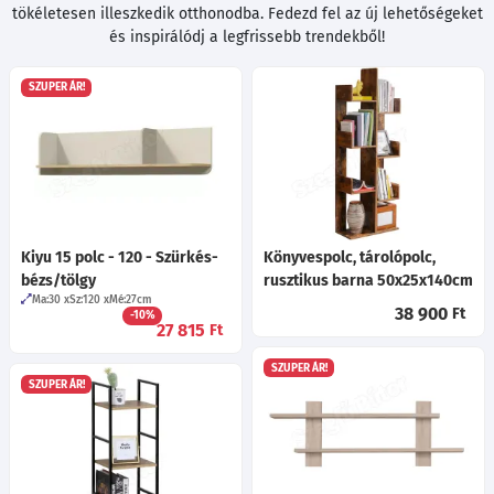
tökéletesen illeszkedik otthonodba. Fedezd fel az új lehetőségeket
és inspirálódj a legfrissebb trendekből!
SZUPER ÁR!
Kiyu 15 polc - 120 - Szürkés-
Könyvespolc, tárolópolc,
bézs/tölgy
rusztikus barna 50x25x140cm
Ma:30
Sz:120
Mé:27
cm
38 900
Ft
-10%
27 815
Ft
SZUPER ÁR!
SZUPER ÁR!