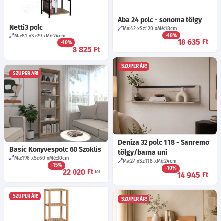
Aba 24 polc - sonoma tölgy
Netti3 polc
Ma:42
Sz:120
Mé:18
cm
-10%
Ma:81
Sz:29
Mé:24
cm
18 635
Ft
-10%
8 825
Ft
SZUPER ÁR!
SZUPER ÁR!
Deniza 32 polc 118 - Sanremo
Basic Könyvespolc 60 Szoklis
tölgy/barna uni
Ma:196
Sz:60
Mé:30
cm
Ma:27
Sz:118
Mé:24
cm
-15%
-10%
22 020
Ft
-tól
14 945
Ft
SZUPER ÁR!
SZUPER ÁR!