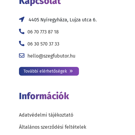
Kapcsolat
4405 Nyíregyháza, Lujza utca 6.
06 70 773 87 18
06 30 570 37 33
hello@szegfubutor.hu
További elérhetőségek
Információk
Adatvédelmi tájékoztató
Általános szerződési feltételek