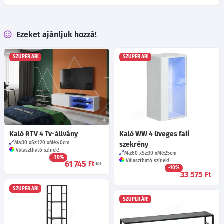
Ezeket ajánljuk hozzá!
SZUPER ÁR!
SZUPER ÁR!
Kaló RTV 4 Tv-állvány
Kaló WW 4 üveges fali
Ma:30
Sz:120
Mé:40
cm
szekrény
Választható színek!
Ma:60
Sz:30
Mé:25
cm
-10%
Választható színek!
61 745
Ft
-tól
-10%
33 575
Ft
SZUPER ÁR!
SZUPER ÁR!