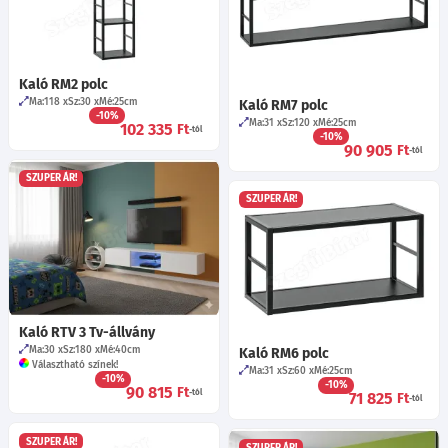
Kaló RM2 polc
Ma:118
Sz:30
Mé:25
cm
Kaló RM7 polc
-10%
Ma:31
Sz:120
Mé:25
cm
102 335
Ft
-tól
-10%
90 905
Ft
-tól
SZUPER ÁR!
SZUPER ÁR!
Kaló RTV 3 Tv-állvány
Ma:30
Sz:180
Mé:40
cm
Kaló RM6 polc
Választható színek!
Ma:31
Sz:60
Mé:25
cm
-10%
-10%
90 815
Ft
-tól
71 825
Ft
-tól
SZUPER ÁR!
SZUPER ÁR!