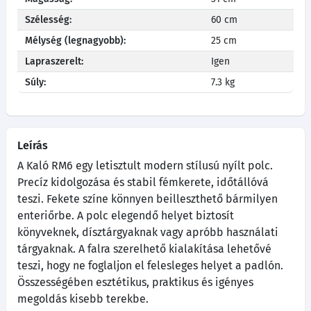
Szélesség:
60 cm
Mélység (legnagyobb):
25 cm
Lapraszerelt:
Igen
Súly:
7.3 kg
Leírás
A Kaló RM6 egy letisztult modern stílusú nyílt polc.
Precíz kidolgozása és stabil fémkerete, időtállóvá
teszi. Fekete színe könnyen beilleszthető bármilyen
enteriőrbe. A polc elegendő helyet biztosít
könyveknek, dísztárgyaknak vagy apróbb használati
tárgyaknak. A falra szerelhető kialakítása lehetővé
teszi, hogy ne foglaljon el felesleges helyet a padlón.
Összességében esztétikus, praktikus és igényes
megoldás kisebb terekbe.