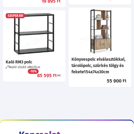
19 895
Ft
SZUPER ÁR!
Könyvespolc elválasztókkal,
Kaló RM3 polc
tárolópolc, szürkés tölgy és
Ma:60
Sz:60
Mé:25
cm
fekete154x74x30cm
-10%
85 595
Ft
-tól
55 900
Ft