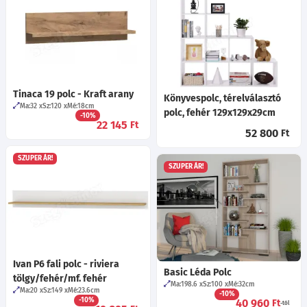
Tinaca 19 polc - Kraft arany
Könyvespolc, térelválasztó
Ma:32
Sz:120
Mé:18
cm
polc, fehér 129x129x29cm
-10%
22 145
Ft
52 800
Ft
SZUPER ÁR!
SZUPER ÁR!
Ivan P6 fali polc - riviera
Basic Léda Polc
tölgy/fehér/mf. fehér
Ma:198.6
Sz:100
Mé:32
cm
Ma:20
Sz:149
Mé:23.6
cm
-10%
-10%
40 960
Ft
-tól