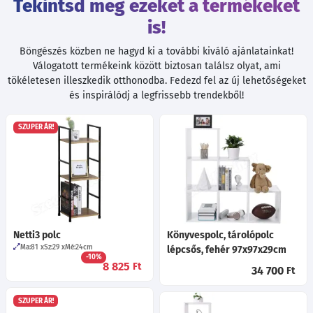
Tekintsd meg ezeket a termékeket
is!
Böngészés közben ne hagyd ki a további kiváló ajánlatainkat!
Válogatott termékeink között biztosan találsz olyat, ami
tökéletesen illeszkedik otthonodba. Fedezd fel az új lehetőségeket
és inspirálódj a legfrissebb trendekből!
SZUPER ÁR!
Netti3 polc
Könyvespolc, tárolópolc
Ma:81
Sz:29
Mé:24
cm
lépcsős, fehér 97x97x29cm
-10%
8 825
Ft
34 700
Ft
SZUPER ÁR!