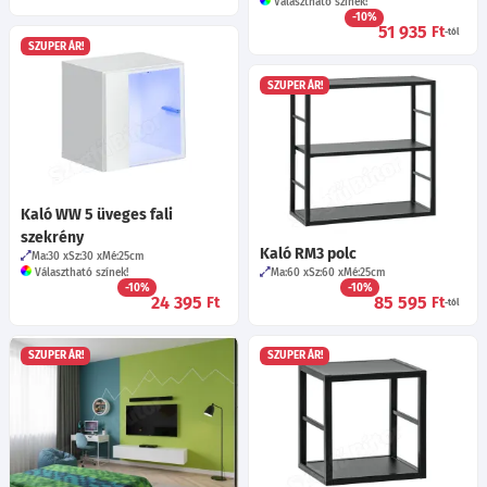
Választható színek!
-10%
51 935
Ft
-tól
SZUPER ÁR!
SZUPER ÁR!
Kaló WW 5 üveges fali
szekrény
Kaló RM3 polc
Ma:30
Sz:30
Mé:25
cm
Választható színek!
Ma:60
Sz:60
Mé:25
cm
-10%
-10%
24 395
85 595
Ft
Ft
-tól
SZUPER ÁR!
SZUPER ÁR!