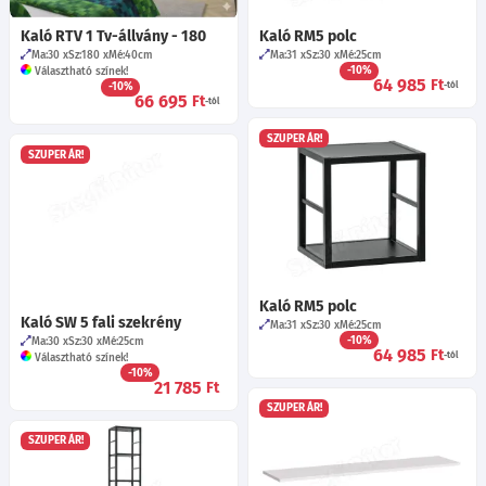
Kaló RTV 1 Tv-állvány - 180
Kaló RM5 polc
Ma:30
Sz:180
Mé:40
cm
Ma:31
Sz:30
Mé:25
cm
-10%
Választható színek!
64 985
Ft
-10%
-tól
66 695
Ft
-tól
SZUPER ÁR!
SZUPER ÁR!
Kaló RM5 polc
Kaló SW 5 fali szekrény
Ma:31
Sz:30
Mé:25
cm
-10%
Ma:30
Sz:30
Mé:25
cm
64 985
Ft
-tól
Választható színek!
-10%
21 785
Ft
SZUPER ÁR!
SZUPER ÁR!