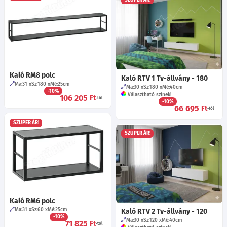
Kaló RM8 polc
Kaló RTV 1 Tv-állvány - 180
Ma:31
Sz:180
Mé:25
cm
Ma:30
Sz:180
Mé:40
cm
-10%
Választható színek!
106 205
Ft
-tól
-10%
66 695
Ft
-tól
SZUPER ÁR!
SZUPER ÁR!
Kaló RM6 polc
Ma:31
Sz:60
Mé:25
cm
Kaló RTV 2 Tv-állvány - 120
-10%
Ma:30
Sz:120
Mé:40
cm
71 825
Ft
-tól