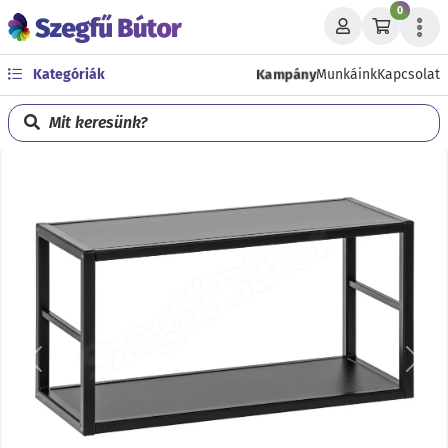
0
Kampány
Kategóriák
Munkáink
Kapcsolat
Mit keresünk?
Előző
Köve