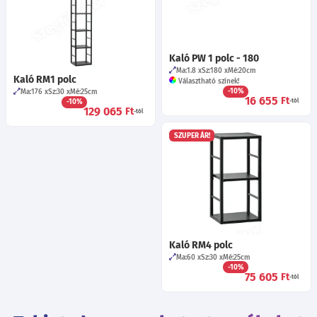
Kaló PW 1 polc - 180
Ma:1.8
Sz:180
Mé:20
cm
Kaló RM1 polc
Választható színek!
-10%
Ma:176
Sz:30
Mé:25
cm
16 655
Ft
-10%
-tól
129 065
Ft
-tól
SZUPER ÁR!
Kaló RM4 polc
Ma:60
Sz:30
Mé:25
cm
-10%
75 605
Ft
-tól