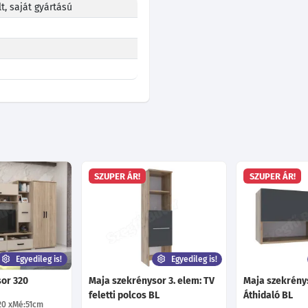
t, saját gyártású
SZUPER ÁR!
SZUPER ÁR!
Egyedileg is!
Egyedileg is!
or 320
Maja szekrénysor 3. elem: TV
Maja szekrénys
feletti polcos BL
Áthidaló BL
20
Mé:51
cm