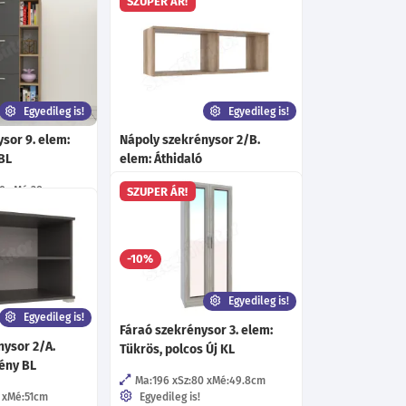
SZUPER ÁR!
Egyedileg is!
Egyedileg is!
sor 9. elem:
Nápoly szekrénysor 2/B.
 BL
elem: Áthidaló
80
Mé:38
cm
Ma:40
Sz:120
Mé:35
cm
SZUPER ÁR!
Egyedileg is!
éle szín!
Több mint 40 féle szín!
áb!
13 690
-10%
Ft
-tól
55 340
Ft
-tól
Egyedileg is!
Egyedileg is!
Fáraó szekrénysor 3. elem:
nysor 2/A.
Tükrös, polcos Új KL
rény BL
Ma:196
Sz:80
Mé:49.8
cm
Mé:51
cm
Egyedileg is!