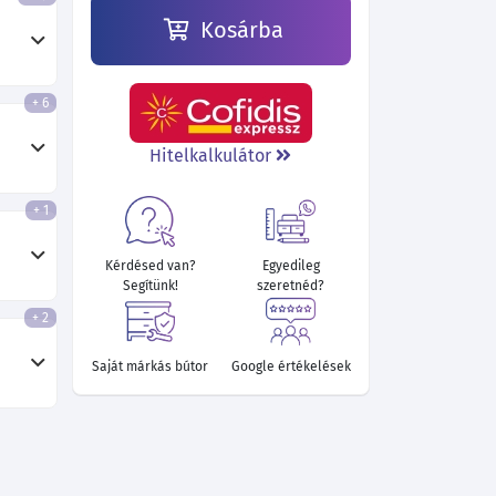
Kosárba
+ 6
Hitelkalkulátor
+ 1
Kérdésed van?
Egyedileg
Segítünk!
szeretnéd?
+ 2
Saját márkás bútor
Google értékelések