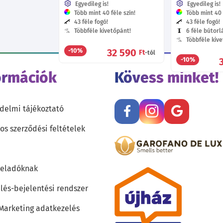
Egyedileg is!
Egyedileg is!
Több mint 40 féle szín!
Több mint 40 f
43 féle fogó!
43 féle fogó!
Többféle kivetőpánt!
6 féle bútorl
Többféle kive
32 590
-10%
Ft
-tól
-10%
ormációk
Kövess minket!
delmi tájékoztató
os szerződési feltételek
teladóknak
lés-bejelentési rendszer
 Marketing adatkezelés