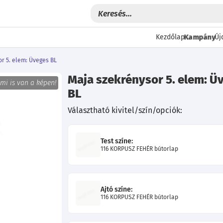
Kampány
Kezdőlap
Új
r 5. elem: Üveges BL
Maja szekrénysor 5. elem: Ü
 mi is van a képen!
BL
Választható kivitel/szín/opciók:
Test színe:
116 KORPUSZ FEHÉR bútorlap
Következő
Ajtó színe:
116 KORPUSZ FEHÉR bútorlap