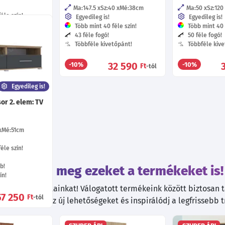
Ma:147.5
Sz:40
Mé:38
cm
Ma:50
Sz:120
éle szín!
Egyedileg is!
Egyedileg is!
Több mint 40 féle szín!
Több mint 40 f
áb!
43 féle fogó!
50 féle fogó!
ín!
Többféle kivetőpánt!
Többféle kive
tőpánt!
32 590
-10%
-10%
Ft
-tól
29 780
Ft
-tól
Egyedileg is!
or 2. elem: TV
Mé:51
cm
éle szín!
b!
Tekintsd meg ezeket a termékeket is!
ín!
kiváló ajánlatainkat! Válogatott termékeink között biztosan ta
57 250
Ft
-tól
. Fedezd fel az új lehetőségeket és inspirálódj a legfrissebb 