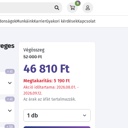
0
donságok
Munkáink
Karrier
Gyakori kérdések
Kapcsolat
veges
Végösszeg
52 000 Ft
46 810 Ft
+ 41
Megtakarítás: 5 190 Ft
Akció időtartama: 2026.08.01. -
2026.09.12.
Az árak az áfát tartalmazzák.
+ 41
+ 59