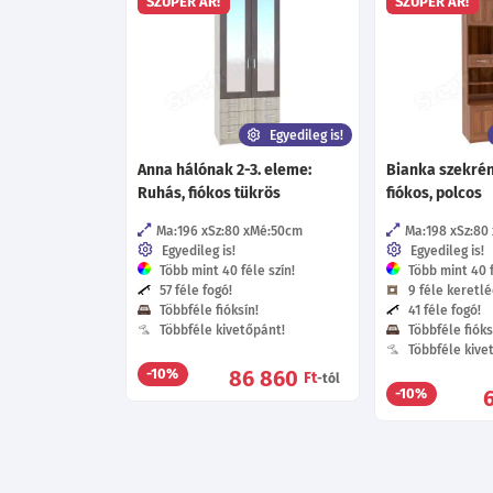
SZUPER ÁR!
SZUPER ÁR!
Egyedileg is!
Anna hálónak 2-3. eleme:
Bianka szekrén
Ruhás, fiókos tükrös
fiókos, polcos
Ma:196
Sz:80
Mé:50
cm
Ma:198
Sz:80
Egyedileg is!
Egyedileg is!
Több mint 40 féle szín!
Több mint 40 f
57 féle fogó!
9 féle keretlé
Többféle fióksín!
41 féle fogó!
Többféle kivetőpánt!
Többféle fióks
Többféle kive
86 860
-10%
Ft
-tól
-10%