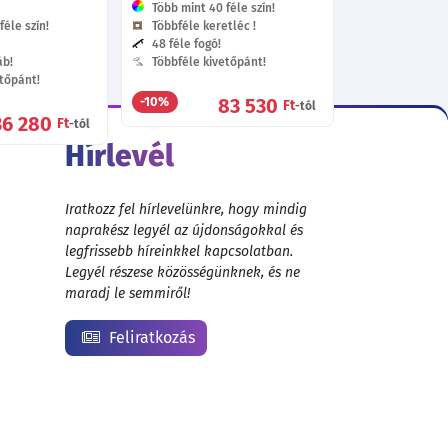
Több mint 40 féle szín!
éle szín!
Többféle keretléc !
48 féle fogó!
áb!
Többféle kivetőpánt!
tőpánt!
83 530
-10%
Ft
-tól
36 280
Ft
-tól
Hírlevél
Iratkozz fel hírlevelünkre, hogy mindig
naprakész legyél az újdonságokkal és
legfrissebb híreinkkel kapcsolatban.
Legyél részese közösségünknek, és ne
maradj le semmiről!
Feliratkozás