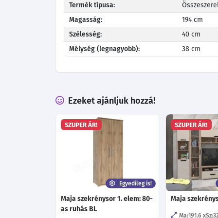
Termék típusa:
Összeszerel
Magasság:
194 cm
Szélesség:
40 cm
Mélység (legnagyobb):
38 cm
Ezeket ajánljuk hozzá!
SZUPER ÁR!
SZUPER ÁR!
Egyedileg is!
Maja szekrénysor 1. elem: 80-
Maja szekrénys
as ruhás BL
Ma:191.6
Sz:3