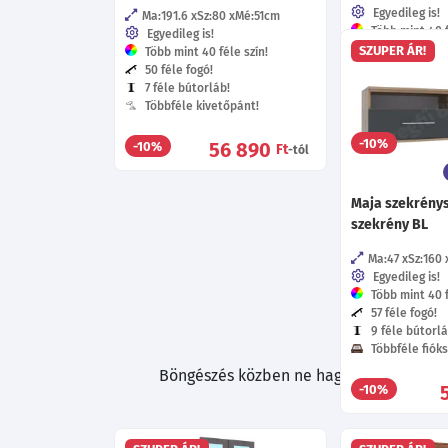
Egyedileg is!
Ma:191.6
Sz:80
Mé:51
cm
Több mint 40 f
Egyedileg is!
57 féle fogó!
SZUPER ÁR!
Több mint 40 féle szín!
15 féle bútorl
50 féle fogó!
Többféle fióks
7 féle bútorláb!
Többféle kive
Többféle kivetőpánt!
2
-10%
56 890
-10%
Ft
-tól
Maja szekrénys
szekrény BL
Ma:47
Sz:160
Egyedileg is!
Több mint 40 f
57 féle fogó!
9 féle bútorlá
Többféle fióks
Böngészés közben ne hagyd ki a további 
-10%
otthonodba