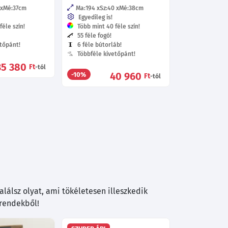
Mé:37
cm
Ma:194
Sz:40
Mé:38
cm
Egyedileg is!
éle szín!
Több mint 40 féle szín!
55 féle fogó!
tőpánt!
6 féle bútorláb!
Többféle kivetőpánt!
35 380
Ft
-tól
40 960
-10%
Ft
-tól
lálsz olyat, ami tökéletesen illeszkedik
trendekből!