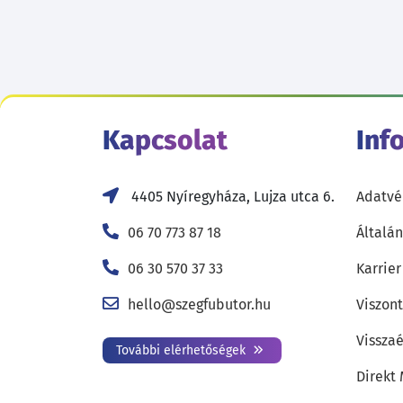
Kapcsolat
Inf
4405 Nyíregyháza, Lujza utca 6.
Adatvé
06 70 773 87 18
Általán
06 30 570 37 33
Karrier
hello@szegfubutor.hu
Viszon
Visszaé
További elérhetőségek
Direkt