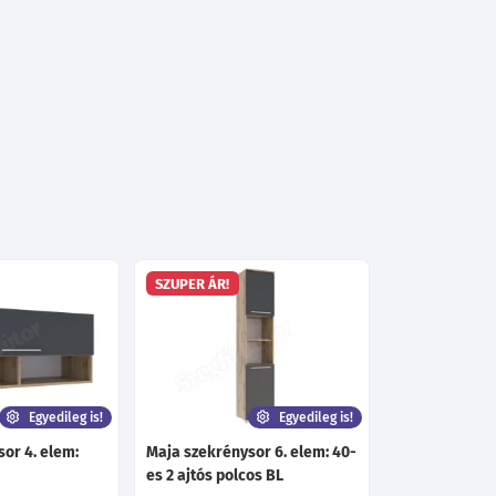
SZUPER ÁR!
Egyedileg is!
Egyedileg is!
or 4. elem:
Maja szekrénysor 6. elem: 40-
es 2 ajtós polcos BL