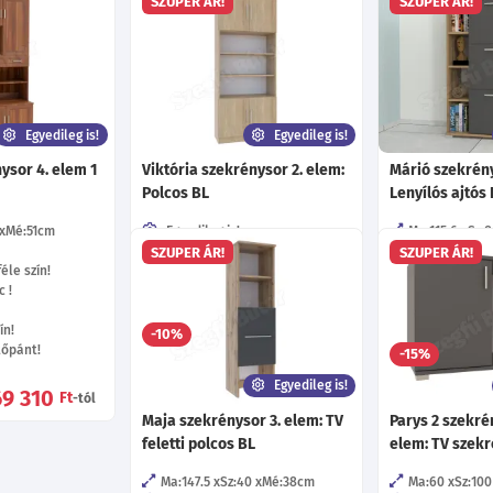
SZUPER ÁR!
SZUPER ÁR!
Egyedileg is!
Egyedileg is!
ysor 4. elem 1
Viktória szekrénysor 2. elem:
Márió szekrény
Polcos BL
Lenyílós ajtós
Mé:51
cm
Egyedileg is!
Ma:115.6
Sz:
Több mint 40 féle szín!
Egyedileg is!
SZUPER ÁR!
SZUPER ÁR!
éle szín!
60 féle fogó!
Több mint 40 f
c !
Többféle kivetőpánt!
57 féle fogó!
9 féle bútorl
ín!
46 990
-10%
Ft
-tól
tőpánt!
-15%
Egyedileg is!
69 310
Ft
-tól
Maja szekrénysor 3. elem: TV
Parys 2 szekré
feletti polcos BL
elem: TV szek
Ma:147.5
Sz:40
Mé:38
cm
Ma:60
Sz:100