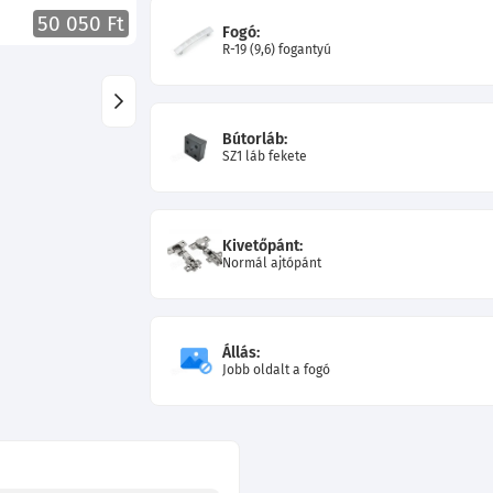
50 050 Ft
Fogó:
R-19 (9,6) fogantyú
Bútorláb:
SZ1 láb fekete
Kivetőpánt:
Normál ajtópánt
Állás:
Jobb oldalt a fogó