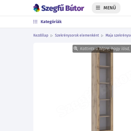
MENÜ
Kategóriák
Kezdőlap
Szekrénysorok elemenként
Maja szekrényso
Kattints a képre, hogy lásd,
Előző