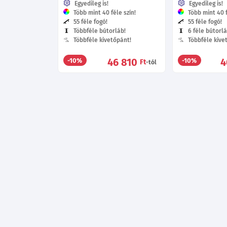
Egyedileg is!
Egyedileg is!
Több mint 40 féle szín!
Több mint 40 f
55 féle fogó!
55 féle fogó!
Többféle bútorláb!
6 féle bútorlá
Többféle kivetőpánt!
Többféle kive
46 810
4
-10%
-10%
Ft
-tól