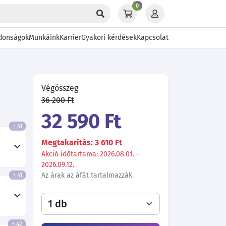
0
donságok
Munkáink
Karrier
Gyakori kérdések
Kapcsolat
V
Végösszeg
36 200 Ft
32 590 Ft
+ 41
Megtakarítás: 3 610 Ft
Akció időtartama: 2026.08.01. -
2026.09.12.
Az árak az áfát tartalmazzák.
+ 41
+ 42