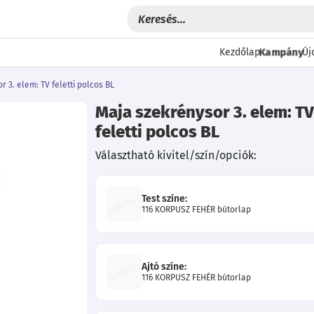
Kampány
Kezdőlap
Új
 3. elem: TV feletti polcos BL
Maja szekrénysor 3. elem: T
feletti polcos BL
Választható kivitel/szín/opciók:
Test színe:
116 KORPUSZ FEHÉR bútorlap
Következő
Ajtó színe:
116 KORPUSZ FEHÉR bútorlap