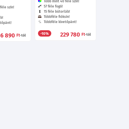
Több mint 40 féle szín!
57 féle fogó!
éle szín!
15 féle bútorláb!
Többféle fióksín!
áb!
Többféle kivetőpánt!
tőpánt!
229 780
-10%
56 890
Ft
-tól
Ft
-tól