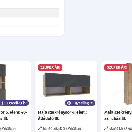
SZUPER ÁR!
SZUPER ÁR!
Egyedileg is!
Egyedileg is!
or 6. elem: 40-
Maja szekrénysor 4. elem:
Maja szekrénys
os BL
Áthidaló BL
as ruhás BL
Mé:38
cm
Ma:50
Sz:120
Mé:37
cm
Ma:191.6
Sz: