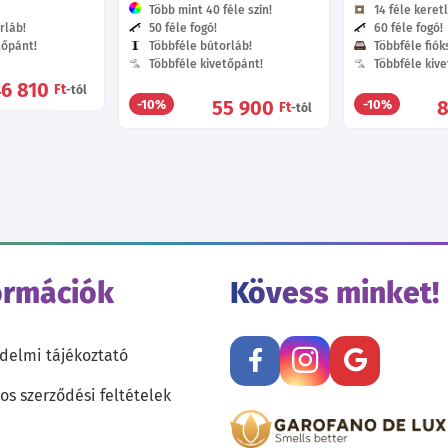
Több mint 40 féle szín!
14 féle keretl
rláb!
50 féle fogó!
60 féle fogó!
tőpánt!
Többféle bútorláb!
Többféle fióks
Többféle kivetőpánt!
Többféle kive
46 810
Ft
-tól
55 900
-10%
-10%
Ft
-tól
ormációk
Kövess minket!
delmi tájékoztató
os szerződési feltételek