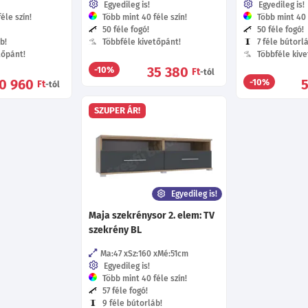
Egyedileg is!
Egyedileg is!
éle szín!
Több mint 40 féle szín!
Több mint 40 f
50 féle fogó!
50 féle fogó!
b!
Többféle kivetőpánt!
7 féle bútorl
tőpánt!
Többféle kive
35 380
-10%
Ft
-tól
0 960
-10%
Ft
-tól
SZUPER ÁR!
Egyedileg is!
Maja szekrénysor 2. elem: TV
szekrény BL
Ma:47
Sz:160
Mé:51
cm
Egyedileg is!
Több mint 40 féle szín!
57 féle fogó!
9 féle bútorláb!