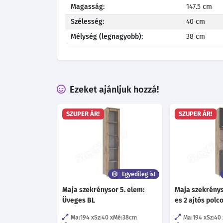
Magasság:
147.5 cm
Szélesség:
40 cm
Mélység (legnagyobb):
38 cm
Ezeket ajánljuk hozzá!
SZUPER ÁR!
SZUPER ÁR!
Egyedileg is!
Maja szekrénysor 5. elem:
Maja szekrénys
Üveges BL
es 2 ajtós polc
Ma:194
Sz:40
Mé:38
cm
Ma:194
Sz:40