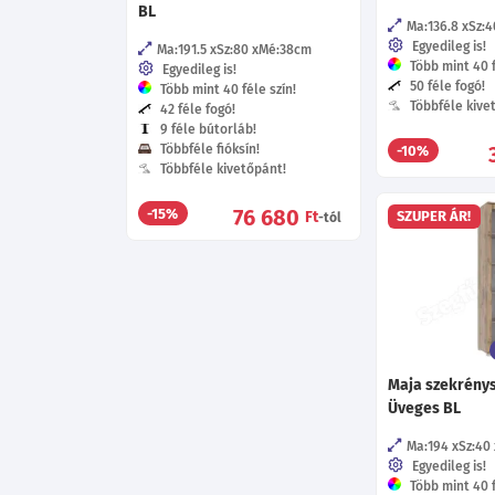
BL
Ma:136.8
Sz:4
Egyedileg is!
Ma:191.5
Sz:80
Mé:38
cm
Több mint 40 f
Egyedileg is!
50 féle fogó!
Több mint 40 féle szín!
Többféle kive
42 féle fogó!
9 féle bútorláb!
Többféle fióksín!
-10%
Többféle kivetőpánt!
76 680
-15%
Ft
SZUPER ÁR!
-tól
Maja szekrénys
Üveges BL
Ma:194
Sz:40
Egyedileg is!
Több mint 40 f