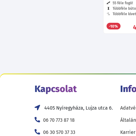
55 féle fogó!
Többféle búto
Többféle kive
-10%
Kapcsolat
Inf
4405 Nyíregyháza, Lujza utca 6.
Adatvé
06 70 773 87 18
Általán
06 30 570 37 33
Karrier