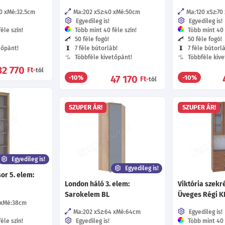
0
Mé:32.5
cm
Ma:202
Sz:40
Mé:50
cm
Ma:120
Sz:70
Egyedileg is!
Egyedileg is!
éle szín!
Több mint 40 féle szín!
Több mint 40 f
50 féle fogó!
50 féle fogó!
tőpánt!
7 féle bútorláb!
7 féle bútorl
Többféle kivetőpánt!
Többféle kive
32 770
Ft
-tól
47 170
-10%
-10%
Ft
-tól
SZUPER ÁR!
SZUPER ÁR!
Egyedileg is!
Egyedileg is!
or 5. elem:
London háló 3. elem:
Viktória szekr
Sarokelem BL
Üveges Régi K
Mé:38
cm
Ma:202
Sz:64
Mé:64
cm
Egyedileg is!
éle szín!
Egyedileg is!
Több mint 40 f