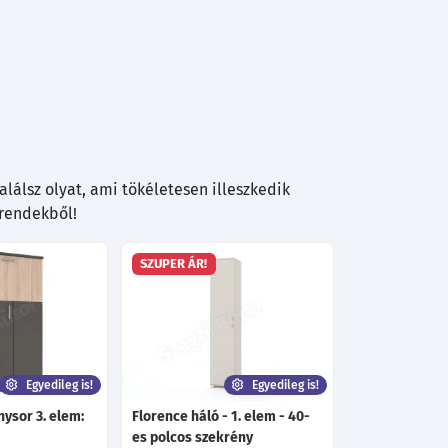
lálsz olyat, ami tökéletesen illeszkedik
trendekből!
SZUPER ÁR!
Egyedileg is!
Egyedileg is!
nysor 3. elem:
Florence háló - 1. elem - 40-
es polcos szekrény