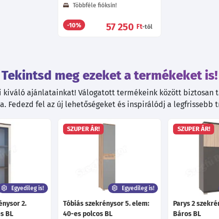
Többféle fióksín!
57 250
-10%
Ft
-tól
Tekintsd meg ezeket a termékeket is!
kiváló ajánlatainkat! Válogatott termékeink között biztosan ta
. Fedezd fel az új lehetőségeket és inspirálódj a legfrissebb 
SZUPER ÁR!
SZUPER ÁR!
Egyedileg is!
Egyedileg is!
énysor 2.
Tóbiás szekrénysor 5. elem:
Parys 2 szekré
s BL
40-es polcos BL
Báros BL