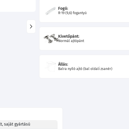
Fogó:
R-19 (9,6) fogantyú
Kivetőpánt:
Normál ajtópánt
Állás:
Balra nyíló ajtó (bal oldali zsanér)
t, saját gyártású