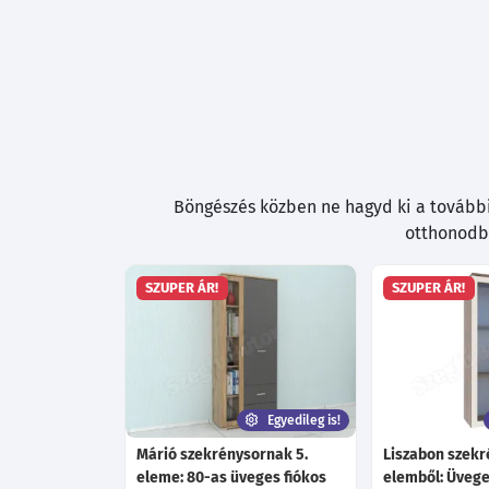
Böngészés közben ne hagyd ki a további 
otthonodba
SZUPER ÁR!
SZUPER ÁR!
Egyedileg is!
Márió szekrénysornak 5.
Liszabon szekr
eleme: 80-as üveges fiókos
elemből: Üvege