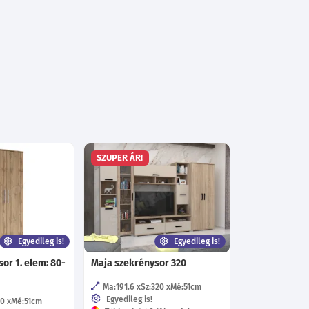
SZUPER ÁR!
Egyedileg is!
Egyedileg is!
or 1. elem: 80-
Maja szekrénysor 320
Ma:191.6
Sz:320
Mé:51
cm
Egyedileg is!
80
Mé:51
cm