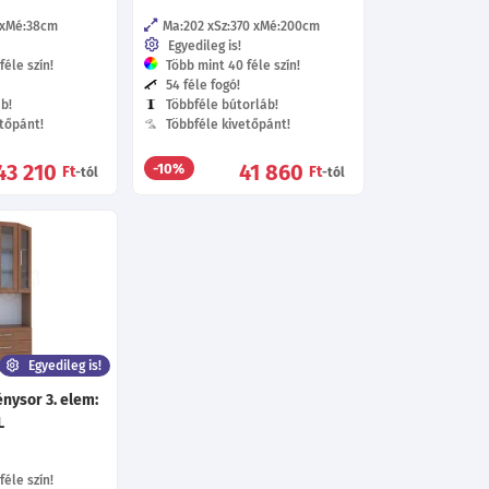
Mé:38
cm
Ma:202
Sz:370
Mé:200
cm
Egyedileg is!
éle szín!
Több mint 40 féle szín!
54 féle fogó!
áb!
Többféle bútorláb!
tőpánt!
Többféle kivetőpánt!
43 210
41 860
-10%
Ft
Ft
-tól
-tól
Egyedileg is!
énysor 3. elem:
L
éle szín!