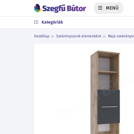
MENÜ
Kategóriák
Kezdőlap
Szekrénysorok elemenként
Maja szekrénysor
Előző