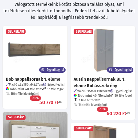
Válogatott termékeink között biztosan találsz olyat, ami
tökéletesen illeszkedik otthonodba. Fedezd fel az új lehetőségeket
és inspirálódj a legfrissebb trendekből!
SZUPER ÁR!
SZUPER ÁR!
Egyedileg is!
Egyedileg is!
Bob nappalisornak 1. eleme
Austin nappalisornak BL 1.
Ma:40
Sz:180
Mé:37
cm
Egyedileg is!
eleme Ruhásszekrény
Több mint 40 féle szín!
57 féle fogó!
Ma:200
Sz:90
Mé:51
cm
Egyedileg is!
Többféle kivetőpánt!
Több mint 40 féle szín!
50 féle fogó!
-10%
7 féle bútorláb!
50 770
Ft
-tól
Többféle kivetőpánt!
-10%
60 220
Ft
-tól
SZUPER ÁR!
SZUPER ÁR!