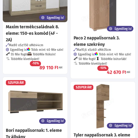
Egyedileg is!
Maxim termékcsaládnak 8.
Egyedileg is!
eleme: 150-es komód (4F -
Paco 2 nappalisornak 3.
2A)
eleme szekrény
Ma:80
Sz:150
Mé:44
cm
Egyedileg is!
Több mint 40 féle szín!
Ma:93,6
Sz:60
Mé:35
cm
55 féle fogó!
Többféle fióksín!
Egyedileg is!
Több mint 40 féle szín!
Többféle kivetőpánt!
50 féle fogó!
Többféle bútorláb!
-10%
Többféle kivetőpánt!
89 110
Ft
-tól
-10%
42 670
Ft
-tól
SZUPER ÁR!
SZUPER ÁR!
Egyedileg is!
Egyedileg is!
Bori nappalisornak: 1. eleme
Tyler nappalisornak 3. eleme
Tv állvány