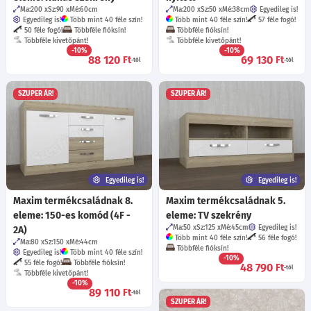
Ma:200
Sz:90
Mé:60
cm
Ma:200
Sz:50
Mé:38
cm
Egyedileg is!
Egyedileg is!
Több mint 40 féle szín!
Több mint 40 féle szín!
57 féle fogó!
50 féle fogó!
Többféle fióksín!
Többféle fióksín!
Többféle kivetőpánt!
Többféle kivetőpánt!
-10%
-10%
88 120
69 130
Ft
Ft
-tól
-tól
SZUPER ÁR!
SZUPER ÁR!
Egyedileg is!
Egyedileg is!
Maxim termékcsaládnak 8.
Maxim termékcsaládnak 5.
eleme: 150-es komód (4F -
eleme: TV szekrény
Ma:50
Sz:125
Mé:45
cm
Egyedileg is!
2A)
Több mint 40 féle szín!
56 féle fogó!
Ma:80
Sz:150
Mé:44
cm
Többféle fióksín!
Egyedileg is!
Több mint 40 féle szín!
-10%
55 féle fogó!
Többféle fióksín!
48 790
Ft
-tól
Többféle kivetőpánt!
-10%
89 110
Ft
-tól
SZUPER ÁR!