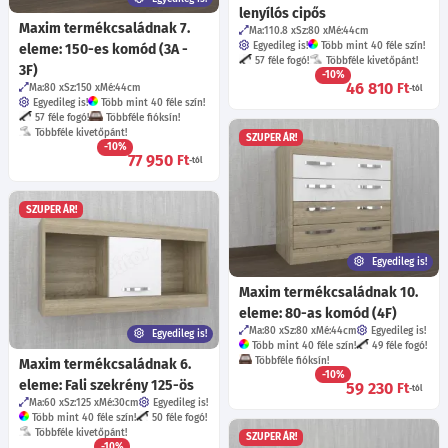
lenyílós cipős
Maxim termékcsaládnak 7.
Ma:110.8
Sz:80
Mé:44
cm
Egyedileg is!
Több mint 40 féle szín!
eleme: 150-es komód (3A -
57 féle fogó!
Többféle kivetőpánt!
3F)
-10%
46 810
Ft
Ma:80
Sz:150
Mé:44
cm
-tól
Egyedileg is!
Több mint 40 féle szín!
57 féle fogó!
Többféle fióksín!
Többféle kivetőpánt!
SZUPER ÁR!
-10%
77 950
Ft
-tól
SZUPER ÁR!
Egyedileg is!
Maxim termékcsaládnak 10.
eleme: 80-as komód (4F)
Ma:80
Sz:80
Mé:44
cm
Egyedileg is!
Egyedileg is!
Több mint 40 féle szín!
49 féle fogó!
Többféle fióksín!
Maxim termékcsaládnak 6.
-10%
eleme: Fali szekrény 125-ös
59 230
Ft
-tól
Ma:60
Sz:125
Mé:30
cm
Egyedileg is!
Több mint 40 féle szín!
50 féle fogó!
Többféle kivetőpánt!
SZUPER ÁR!
-10%