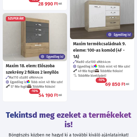
28 990
Ft
-tól
SZUPER ÁR!
Egyedileg is!
Maxim termékcsaládnak 9.
eleme: 100-as komód (4F -
1A)
Egyedileg is!
Ma:80
Sz:100
Mé:44
cm
Maxim 18. elem: Előszoba
Egyedileg is!
Több mint 40 féle szín!
49 féle fogó!
Többféle fióksín!
szekrény 2 fiókos 2 lenyílós
Többféle kivetőpánt!
Ma:110
Sz:80
Mé:44
cm
-10%
Egyedileg is!
Több mint 40 féle szín!
69 850
Ft
-tól
57 féle fogó!
Többféle fióksín!
-10%
54 190
Ft
-tól
Tekintsd meg ezeket a termékeket
is!
Böngészés közben ne hagyd ki a további kiváló ajánlatainkat!