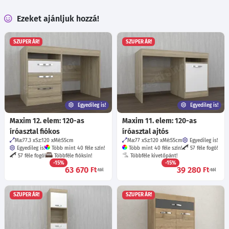
Ezeket ajánljuk hozzá!
SZUPER ÁR!
SZUPER ÁR!
Egyedileg is!
Egyedileg is!
Maxim 12. elem: 120-as
Maxim 11. elem: 120-as
íróasztal fiókos
íróasztal ajtós
Ma:77.3
Sz:120
Mé:55
cm
Ma:77
Sz:120
Mé:55
cm
Egyedileg is!
Egyedileg is!
Több mint 40 féle szín!
Több mint 40 féle szín!
57 féle fogó!
57 féle fogó!
Többféle fióksín!
Többféle kivetőpánt!
-15%
-15%
63 670
39 280
Ft
Ft
-tól
-tól
SZUPER ÁR!
SZUPER ÁR!