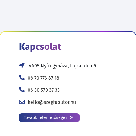
Kapcsolat
4405 Nyíregyháza, Lujza utca 6.
06 70 773 87 18
06 30 570 37 33
hello@szegfubutor.hu
További elérhetőségek