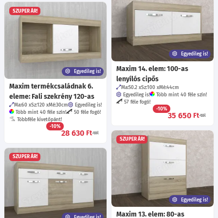
SZUPER ÁR!
Egyedileg is!
Maxim 14. elem: 100-as
Egyedileg is!
lenyílós cipős
Maxim termékcsaládnak 6.
Ma:50.2
Sz:100
Mé:44
cm
Egyedileg is!
Több mint 40 féle szín!
eleme: Fali szekrény 120-as
57 féle fogó!
Ma:60
Sz:120
Mé:30
cm
Egyedileg is!
-10%
Több mint 40 féle szín!
50 féle fogó!
35 650
Ft
-tól
Többféle kivetőpánt!
-10%
28 630
Ft
-tól
SZUPER ÁR!
SZUPER ÁR!
Egyedileg is!
Maxim 13. elem: 80-as
Egyedileg is!