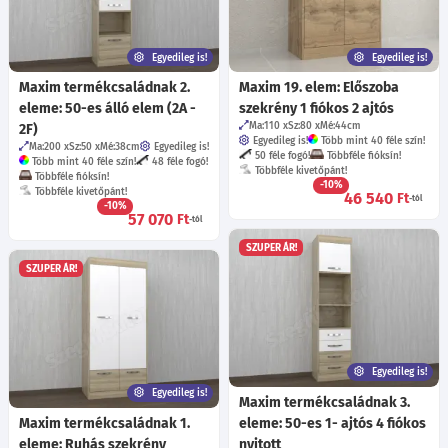
Egyedileg is!
Egyedileg is!
Maxim termékcsaládnak 2.
Maxim 19. elem: Előszoba
eleme: 50-es álló elem (2A -
szekrény 1 fiókos 2 ajtós
Ma:110
Sz:80
Mé:44
cm
2F)
Egyedileg is!
Több mint 40 féle szín!
Ma:200
Sz:50
Mé:38
cm
Egyedileg is!
50 féle fogó!
Többféle fióksín!
Több mint 40 féle szín!
48 féle fogó!
Többféle kivetőpánt!
Többféle fióksín!
-10%
Többféle kivetőpánt!
46 540
Ft
-tól
-10%
57 070
Ft
-tól
SZUPER ÁR!
SZUPER ÁR!
Egyedileg is!
Egyedileg is!
Maxim termékcsaládnak 3.
Maxim termékcsaládnak 1.
eleme: 50-es 1- ajtós 4 fiókos
eleme: Ruhás szekrény
nyitott