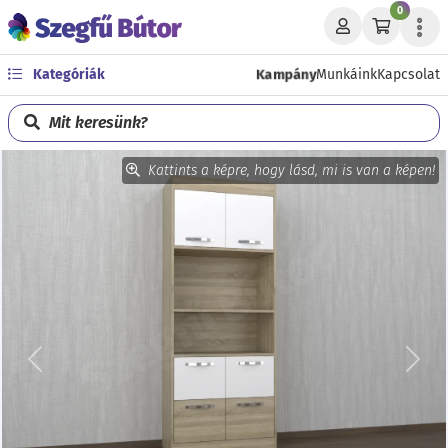
0
Kampány
Kategóriák
Munkáink
Kapcsolat
Mit keresünk?
Kattints a képre, hogy lásd, mi is van a képen!
Előző
Köve