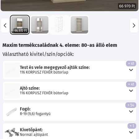
66 970 Ft
66 970 Ft
Maxim termékcsaládnak 4. eleme: 80-as álló elem
Választható kivitel/szín/opciók:
+ 41
Test és vele megegyező ajtók színe:
116 KORPUSZ FEHÉR bútorlap
+ 41
Ajtó színe:
116 KORPUSZ FEHÉR bútorlap
+ 54
Fogó:
R-19 (9,6) fogantyú
+ 1
Kivetőpánt:
Normál ajtópánt