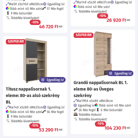
Ma:148
Sz:30
Mé:37
cm
Egyedileg is!
Ma:50
Sz:160
Mé:50
cm
Egyedileg is!
Több mint 40 féle szín!
Több mint 40 féle szín!
57 féle fogó!
Többféle kivetőpánt!
9 féle bútorláb!
-10%
Többféle kivetőpánt!
26 920
Ft
-tól
-10%
46 720
Ft
-tól
SZUPER ÁR!
SZUPER ÁR!
Egyedileg is!
Egyedileg is!
Grandó nappalisornak BL 1.
Titusz nappalisornak 1.
eleme 80-as Üveges
eleme: 80-as alsó szekrény
szekrény
Ma:199.6
Sz:80
Mé:38
cm
BL
Egyedileg is!
Több mint 40 féle szín!
Ma:140
Sz:80
Mé:33
cm
Egyedileg is!
26 féle fogó!
6 féle bútorláb!
Több mint 40 féle szín!
56 féle fogó!
Többféle fióksín!
9 féle bútorláb!
Többféle kivetőpánt!
Többféle kivetőpánt!
-10%
-10%
104 230
Ft
-tól
53 290
Ft
-tól