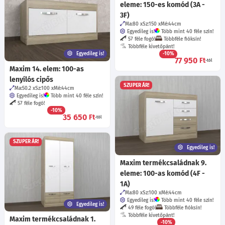
eleme: 150-es komód (3A -
3F)
Ma:80
Sz:150
Mé:44
cm
Egyedileg is!
Több mint 40 féle szín!
57 féle fogó!
Többféle fióksín!
Többféle kivetőpánt!
Egyedileg is!
-10%
77 950
Ft
-tól
Maxim 14. elem: 100-as
lenyílós cipős
SZUPER ÁR!
Ma:50.2
Sz:100
Mé:44
cm
Egyedileg is!
Több mint 40 féle szín!
57 féle fogó!
-10%
35 650
Ft
-tól
SZUPER ÁR!
Egyedileg is!
Maxim termékcsaládnak 9.
eleme: 100-as komód (4F -
1A)
Ma:80
Sz:100
Mé:44
cm
Egyedileg is!
Több mint 40 féle szín!
Egyedileg is!
49 féle fogó!
Többféle fióksín!
Többféle kivetőpánt!
Maxim termékcsaládnak 1.
-10%