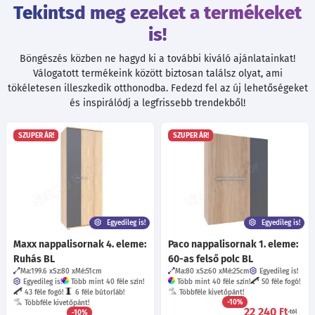
Tekintsd meg ezeket a termékeket
is!
Böngészés közben ne hagyd ki a további kiváló ajánlatainkat!
Válogatott termékeink között biztosan találsz olyat, ami
tökéletesen illeszkedik otthonodba. Fedezd fel az új lehetőségeket
és inspirálódj a legfrissebb trendekből!
SZUPER ÁR!
SZUPER ÁR!
Egyedileg is!
Egyedileg is!
Maxx nappalisornak 4. eleme:
Paco nappalisornak 1. eleme:
Ruhás BL
60-as felső polc BL
Ma:199.6
Sz:80
Mé:51
cm
Ma:80
Sz:60
Mé:25
cm
Egyedileg is!
Egyedileg is!
Több mint 40 féle szín!
Több mint 40 féle szín!
50 féle fogó!
43 féle fogó!
6 féle bútorláb!
Többféle kivetőpánt!
-10%
Többféle kivetőpánt!
22 240
Ft
-10%
-tól