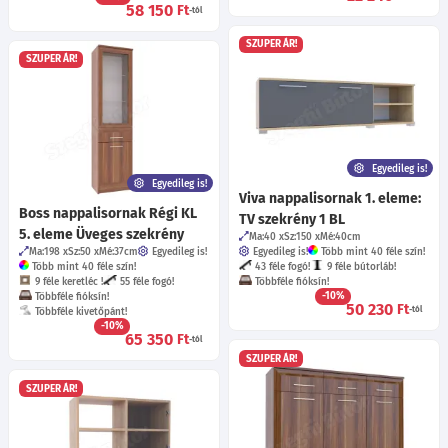
58 150
Ft
-tól
SZUPER ÁR!
SZUPER ÁR!
Egyedileg is!
Egyedileg is!
Viva nappalisornak 1. eleme:
Boss nappalisornak Régi KL
TV szekrény 1 BL
5. eleme Üveges szekrény
Ma:40
Sz:150
Mé:40
cm
Ma:198
Sz:50
Mé:37
cm
Egyedileg is!
Egyedileg is!
Több mint 40 féle szín!
Több mint 40 féle szín!
43 féle fogó!
9 féle bútorláb!
9 féle keretléc !
55 féle fogó!
Többféle fióksín!
-10%
Többféle fióksín!
50 230
Ft
-tól
Többféle kivetőpánt!
-10%
65 350
Ft
-tól
SZUPER ÁR!
SZUPER ÁR!