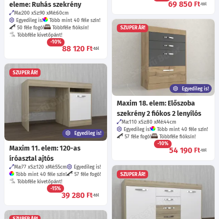
69 850
Ft
eleme: Ruhás szekrény
-tól
Ma:200
Sz:90
Mé:60
cm
Egyedileg is!
Több mint 40 féle szín!
50 féle fogó!
Többféle fióksín!
SZUPER ÁR!
Többféle kivetőpánt!
-10%
88 120
Ft
-tól
SZUPER ÁR!
Egyedileg is!
Maxim 18. elem: Előszoba
szekrény 2 fiókos 2 lenyílós
Ma:110
Sz:80
Mé:44
cm
Egyedileg is!
Több mint 40 féle szín!
Egyedileg is!
57 féle fogó!
Többféle fióksín!
-10%
Maxim 11. elem: 120-as
54 190
Ft
-tól
íróasztal ajtós
Ma:77
Sz:120
Mé:55
cm
Egyedileg is!
Több mint 40 féle szín!
57 féle fogó!
SZUPER ÁR!
Többféle kivetőpánt!
-15%
39 280
Ft
-tól