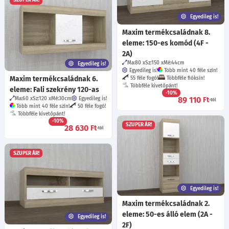
SZUPER ÁR!
Egyedileg is!
Maxim termékcsaládnak 8.
eleme: 150-es komód (4F -
2A)
Ma:80
Sz:150
Mé:44
cm
Egyedileg is!
Egyedileg is!
Több mint 40 féle szín!
Maxim termékcsaládnak 6.
55 féle fogó!
Többféle fióksín!
Többféle kivetőpánt!
eleme: Fali szekrény 120-as
-10%
89 110
Ft
Ma:60
Sz:120
Mé:30
cm
Egyedileg is!
-tól
Több mint 40 féle szín!
50 féle fogó!
Többféle kivetőpánt!
-10%
SZUPER ÁR!
28 630
Ft
-tól
SZUPER ÁR!
Egyedileg is!
Maxim termékcsaládnak 2.
eleme: 50-es álló elem (2A -
Egyedileg is!
2F)