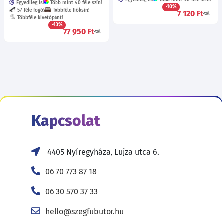
Egyedileg is!
Több mint 40 féle szín!
Egyedileg is!
Több mint 40 féle szín!
-10%
57 féle fogó!
Többféle fióksín!
7 120
Ft
-tól
Többféle kivetőpánt!
-10%
77 950
Ft
-tól
Kapcsolat
4405 Nyíregyháza, Lujza utca 6.
06 70 773 87 18
06 30 570 37 33
hello@szegfubutor.hu