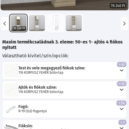
76 240 Ft
76 240 Ft
Maxim termékcsaládnak 3. eleme: 50-es 1- ajtós 4 fiókos
nyitott
Választható kivitel/szín/opciók:
+ 41
Test és vele megegyező fiókok színe:
116 KORPUSZ FEHÉR bútorlap
+ 41
Ajtók és fiókok színe:
116 KORPUSZ FEHÉR bútorlap
+ 54
Fogó:
R-19 (9,6) fogantyú
+ 1
Fióksín: