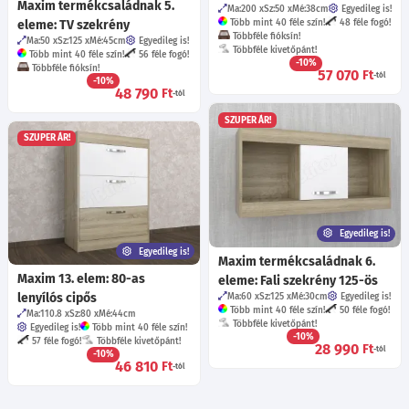
Maxim termékcsaládnak 5.
Ma:200
Sz:50
Mé:38
cm
Egyedileg is!
eleme: TV szekrény
Több mint 40 féle szín!
48 féle fogó!
Többféle fióksín!
Ma:50
Sz:125
Mé:45
cm
Egyedileg is!
Többféle kivetőpánt!
Több mint 40 féle szín!
56 féle fogó!
-10%
Többféle fióksín!
57 070
Ft
-tól
-10%
48 790
Ft
-tól
SZUPER ÁR!
SZUPER ÁR!
Egyedileg is!
Egyedileg is!
Maxim termékcsaládnak 6.
Maxim 13. elem: 80-as
eleme: Fali szekrény 125-ös
lenyílós cipős
Ma:60
Sz:125
Mé:30
cm
Egyedileg is!
Több mint 40 féle szín!
50 féle fogó!
Ma:110.8
Sz:80
Mé:44
cm
Többféle kivetőpánt!
Egyedileg is!
Több mint 40 féle szín!
-10%
57 féle fogó!
Többféle kivetőpánt!
28 990
Ft
-tól
-10%
46 810
Ft
-tól