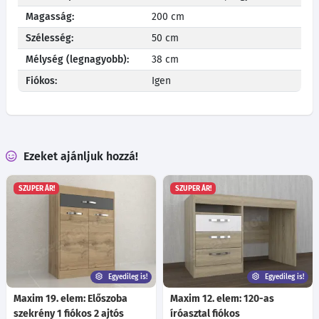
Magasság:
200 cm
Szélesség:
50 cm
Mélység (legnagyobb):
38 cm
Fiókos:
Igen
Ezeket ajánljuk hozzá!
SZUPER ÁR!
SZUPER ÁR!
Egyedileg is!
Egyedileg is!
Maxim 19. elem: Előszoba
Maxim 12. elem: 120-as
szekrény 1 fiókos 2 ajtós
íróasztal fiókos