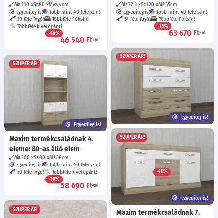
Ma:110
Sz:80
Mé:44
cm
Ma:77.3
Sz:120
Mé:55
cm
Egyedileg is!
Több mint 40 féle szín!
Egyedileg is!
Több mint 40 féle szín!
50 féle fogó!
Többféle fióksín!
57 féle fogó!
Többféle fióksín!
-15%
Többféle kivetőpánt!
63 670
Ft
-10%
-tól
46 540
Ft
-tól
SZUPER ÁR!
SZUPER ÁR!
Egyedileg is!
Egyedileg is!
Maxim termékcsaládnak 10.
SZUPER ÁR!
Maxim termékcsaládnak 4.
eleme: 80-as komód (4F)
eleme: 80-as álló elem
Ma:80
Sz:80
Mé:44
cm
Egyedileg is!
Ma:200
Sz:80
Mé:38
cm
Több mint 40 féle szín!
49 féle fogó!
Egyedileg is!
Több mint 40 féle szín!
Többféle fióksín!
-10%
50 féle fogó!
Többféle kivetőpánt!
59 230
Ft
-10%
-tól
58 690
Ft
-tól
Egyedileg is!
SZUPER ÁR!
Maxim termékcsaládnak 7.