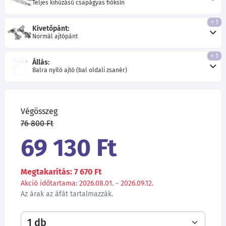
Teljes kihúzású csapágyas fióksín
+ 1
Kivetőpánt:
Normál ajtópánt
+ 1
Állás:
Balra nyíló ajtó (bal oldali zsanér)
Végösszeg
76 800 Ft
69 130 Ft
Megtakarítás: 7 670 Ft
Akció időtartama: 2026.08.01. - 2026.09.12.
Az árak az áfát tartalmazzák.