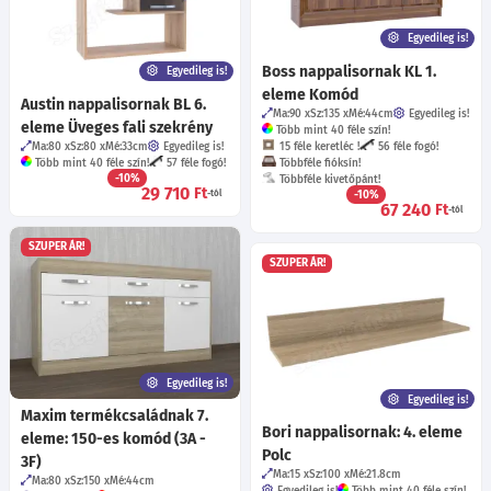
Egyedileg is!
Boss nappalisornak KL 1.
Egyedileg is!
eleme Komód
Austin nappalisornak BL 6.
Ma:90
Sz:135
Mé:44
cm
Egyedileg is!
eleme Üveges fali szekrény
Több mint 40 féle szín!
Ma:80
Sz:80
Mé:33
cm
Egyedileg is!
15 féle keretléc !
56 féle fogó!
Több mint 40 féle szín!
57 féle fogó!
Többféle fióksín!
-10%
Többféle kivetőpánt!
29 710
Ft
-tól
-10%
67 240
Ft
-tól
SZUPER ÁR!
SZUPER ÁR!
Egyedileg is!
Egyedileg is!
Maxim termékcsaládnak 7.
Bori nappalisornak: 4. eleme
eleme: 150-es komód (3A -
Polc
3F)
Ma:15
Sz:100
Mé:21.8
cm
Ma:80
Sz:150
Mé:44
cm