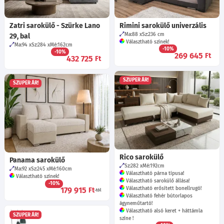
Zatri sarokülő - Szürke Lano
Rimini sarokülő univerzális
Ma:88
Sz:236
cm
29, bal
Választható színek!
Ma:94
Sz:284
Mé:162
cm
-10%
-10%
269 645
Ft
432 725
Ft
SZUPER ÁR!
SZUPER ÁR!
Rico sarokülő
Panama sarokülő
Sz:282
Mé:192
cm
Ma:92
Sz:245
Mé:160
cm
Választható párna típusa!
Választható színek!
Választható sarokülő állása!
-10%
179 915
Választható erősített bonellrugó!
Ft
-tól
Választható fehér bútorlapos
ágyneműtartó!
Választható alsó keret + háttámla
SZUPER ÁR!
színe !