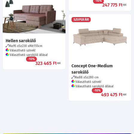
-10%
247 775
Ft
-tól
SZUPER ÁR!
Hellen sarokülő
Ma:95
Sz:230
Mé:155
cm
Választható színek!
Választható sarokülő állása!
-10%
323 465
Ft
-tól
Concept One-Medium
sarokülő
Ma:88
Sz:280
cm
Választható színek!
Választható sarokülő állása!
-10%
493 475
Ft
-tól