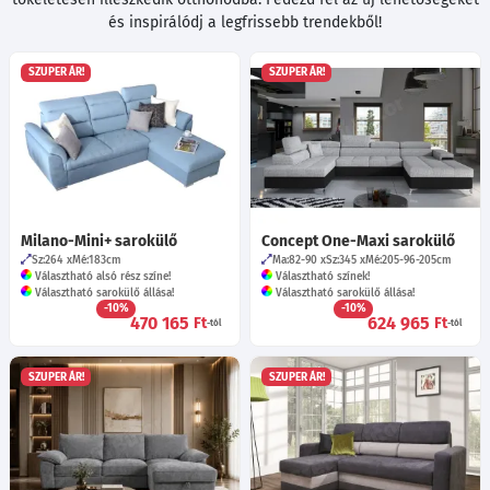
és inspirálódj a legfrissebb trendekből!
SZUPER ÁR!
SZUPER ÁR!
Milano-Mini+ sarokülő
Concept One-Maxi sarokülő
Sz:264
Mé:183
cm
Ma:82-90
Sz:345
Mé:205-96-205
cm
Választható alsó rész színe!
Választható színek!
Választható sarokülő állása!
Választható sarokülő állása!
-10%
-10%
470 165
624 965
Ft
Ft
-tól
-tól
SZUPER ÁR!
SZUPER ÁR!