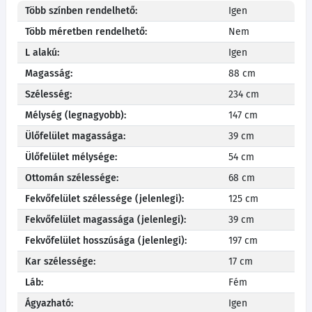
Több színben rendelhető:
Igen
Több méretben rendelhető:
Nem
L alakú:
Igen
Magasság:
88 cm
Szélesség:
234 cm
Mélység (legnagyobb):
147 cm
Ülőfelület magassága:
39 cm
Ülőfelület mélysége:
54 cm
Ottomán szélessége:
68 cm
Fekvőfelület szélessége (jelenlegi):
125 cm
Fekvőfelület magassága (jelenlegi):
39 cm
Fekvőfelület hosszúsága (jelenlegi):
197 cm
Kar szélessége:
17 cm
Láb:
Fém
Ágyazható:
Igen