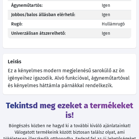
Ágyneműtartós:
Igen
Jobbos/balos állásban elérhető:
Igen
Rugó:
Hullámrugó
Univerzálisan átszerelhető:
Igen
Leírás
Ez a kényelmes modern megjelenésű sarokülő az ön
igényeihez igazodik. Alvó funkcióval, ágyneműtartóval
és kényelmes háttámla párnákkal rendelkezik.
Tekintsd meg ezeket a termékeket
is!
Böngészés közben ne hagyd ki a további kiváló ajánlatainkat!
Válogatott termékeink között biztosan találsz olyat, ami
tökéletesen illeszkedik otthonodba. Fedezd fel az új lehetőségeket