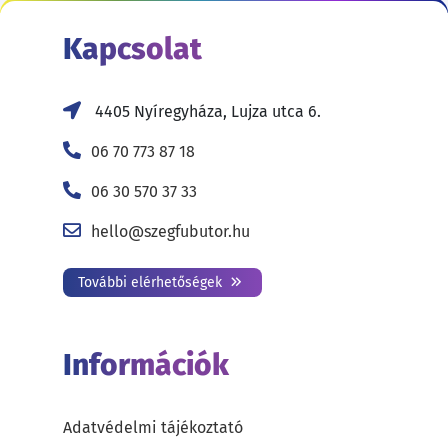
Kapcsolat
4405 Nyíregyháza, Lujza utca 6.
06 70 773 87 18
06 30 570 37 33
hello@szegfubutor.hu
További elérhetőségek
Információk
Adatvédelmi tájékoztató