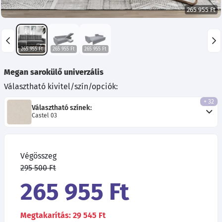
265 955 Ft
265 955 Ft
265 955 Ft
265 955 Ft
Megan sarokülő univerzális
Választható kivitel/szín/opciók:
+ 32
Választható színek:
Castel 03
Végösszeg
295 500 Ft
265 955 Ft
Megtakarítás: 29 545 Ft