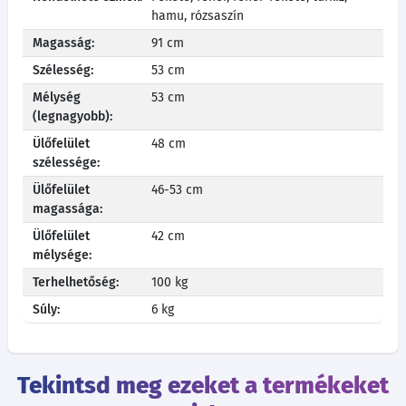
hamu, rózsaszín
Magasság:
91 cm
Szélesség:
53 cm
Mélység
53 cm
(legnagyobb):
Ülőfelület
48 cm
szélessége:
Ülőfelület
46-53 cm
magassága:
Ülőfelület
42 cm
mélysége:
Terhelhetőség:
100 kg
Súly:
6 kg
Tekintsd meg ezeket a termékeket