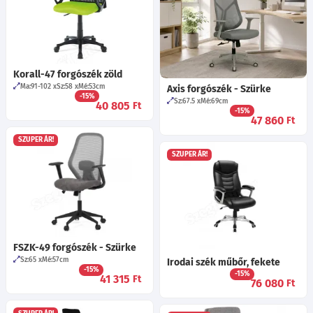
Korall-47 forgószék zöld
Ma:91-102
Sz:58
Mé:53
cm
Axis forgószék - Szürke
-15%
Sz:67.5
Mé:69
cm
40 805
Ft
-15%
47 860
Ft
SZUPER ÁR!
SZUPER ÁR!
FSZK-49 forgószék - Szürke
Sz:65
Mé:57
cm
Irodai szék műbőr, fekete
-15%
-15%
41 315
Ft
76 080
Ft