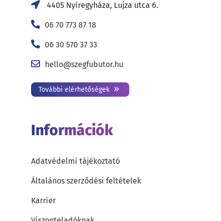
4405 Nyíregyháza, Lujza utca 6.
06 70 773 87 18
06 30 570 37 33
hello@szegfubutor.hu
További elérhetőségek
Információk
Adatvédelmi tájékoztató
Általános szerződési feltételek
Karrier
Viszonteladóknak