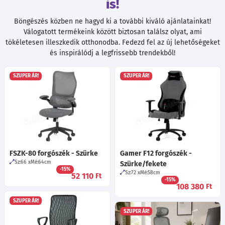
is!
Böngészés közben ne hagyd ki a további kiváló ajánlatainkat!
Válogatott termékeink között biztosan találsz olyat, ami
tökéletesen illeszkedik otthonodba. Fedezd fel az új lehetőségeket
és inspirálódj a legfrissebb trendekből!
SZUPER ÁR!
SZUPER ÁR!
FSZK-80 forgószék - Szürke
Gamer F12 forgószék -
Sz:66
Mé:64
cm
Szürke/fekete
-15%
Sz:72
Mé:58
cm
52 110
Ft
-15%
108 380
Ft
SZUPER ÁR!
SZUPER ÁR!