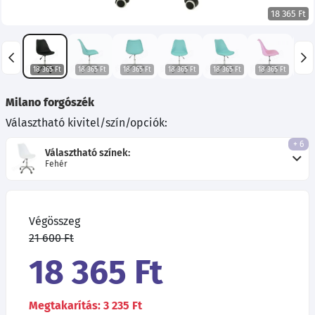
18 365 Ft
18 365 Ft
18 365 Ft
18 365 Ft
18 365 Ft
18 365 Ft
18 365 Ft
18 
Milano forgószék
Választható kivitel/szín/opciók:
+ 6
Választható színek:
Fehér
Végösszeg
21 600 Ft
18 365 Ft
Megtakarítás: 3 235 Ft