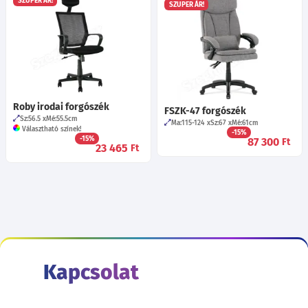
SZUPER ÁR!
SZUPER ÁR!
Roby irodai forgószék
FSZK-47 forgószék
Sz:56.5
Mé:55.5
cm
Ma:115-124
Sz:67
Mé:61
cm
Választható színek!
-15%
-15%
87 300
Ft
23 465
Ft
Kapcsolat