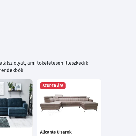
lálsz olyat, ami tökéletesen illeszkedik
trendekből!
SZUPER ÁR!
Alicante U sarok