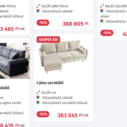
Mé:155
cm
Sz:270
Mé:170
cm
Ma:85
Sz:280
zínek!
Választható színek!
Választható 
arokülő állása!
színe!
Választható s
388 805
-10%
Ft
23 465
Ft
-tól
4
-10%
SZUPER ÁR!
Calvo sarokülő
okülő
Sz:235
cm
cm
Választható színek!
z egész sarok
Választható sarokülő állása!
arokülő állása!
383 045
-10%
Ft
-tól
8 435
Ft
-tól