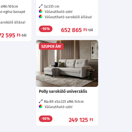
Mé:165
cm
Sz:335
cm
az egész kanapé
Választható szín!
Választható sarokülő állása!
arokülő állása!
652 865
-10%
Ft
-tól
72 595
Ft
-tól
SZUPER ÁR!
Polly sarokülő univerzális
Ma:89
Sz:225
Mé:141
cm
Választható szín!
249 125
-10%
Ft