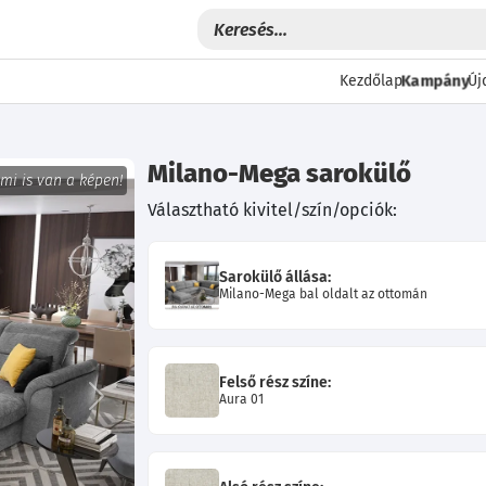
Kampány
Kezdőlap
Új
Milano-Mega sarokülő
 mi is van a képen!
Választható kivitel/szín/opciók:
Sarokülő állása:
Milano-Mega bal oldalt az ottomán
Felső rész színe:
Aura 01
Következő