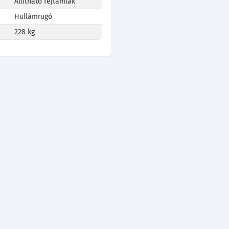
Állítható fejtámlák
Hullámrugó
228 kg