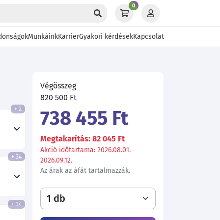
0
donságok
Munkáink
Karrier
Gyakori kérdések
Kapcsolat
Végösszeg
820 500 Ft
+ 2
738 455 Ft
Megtakarítás: 82 045 Ft
Akció időtartama: 2026.08.01. -
+ 34
2026.09.12.
Az árak az áfát tartalmazzák.
+ 34