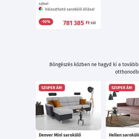
színe!
Választható sarokülő állása!
781 385
-10%
Ft
-tól
Böngészés közben ne hagyd ki a további 
otthonodba
SZUPER ÁR!
SZUPER ÁR!
Denver Mini sarokülő
Hellen sarokül