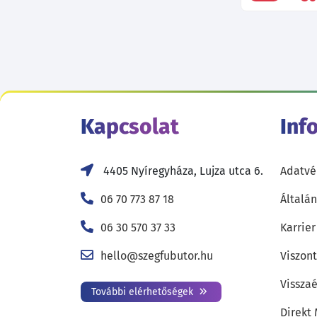
Kapcsolat
Inf
4405 Nyíregyháza, Lujza utca 6.
Adatvé
06 70 773 87 18
Általán
06 30 570 37 33
Karrier
hello@szegfubutor.hu
Viszon
Visszaé
További elérhetőségek
Direkt