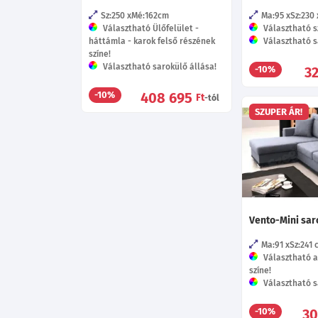
Sz:250
Mé:162
cm
Ma:95
Sz:230
Választható Ülőfelület -
Választható s
háttámla - karok felső részének
Választható s
színe!
Választható sarokülő állása!
3
-10%
408 695
-10%
Ft
-tól
SZUPER ÁR!
Vento-Mini sar
Ma:91
Sz:241
Választható a
színe!
Választható s
30
-10%