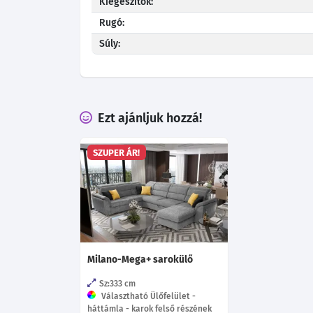
Kiegészítők:
Rugó:
Súly:
Ezt ajánljuk hozzá!
SZUPER ÁR!
Milano-Mega+ sarokülő
Sz:333
cm
Választható Ülőfelület -
háttámla - karok felső részének