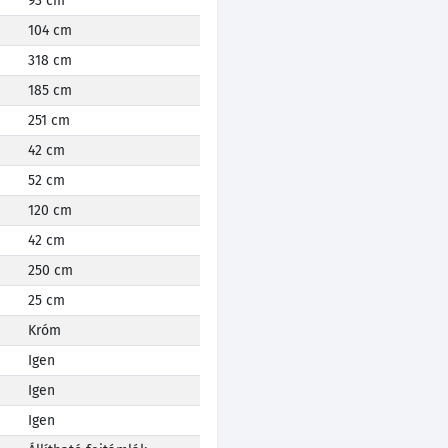
93 cm
104 cm
318 cm
185 cm
251 cm
42 cm
52 cm
120 cm
42 cm
250 cm
25 cm
Króm
Igen
Igen
Igen