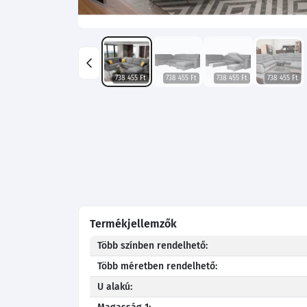
738 455 Ft
738 455 Ft
738 455 Ft
738 455 Ft
Termékjellemzők
Több színben rendelhető:
Több méretben rendelhető:
U alakú: