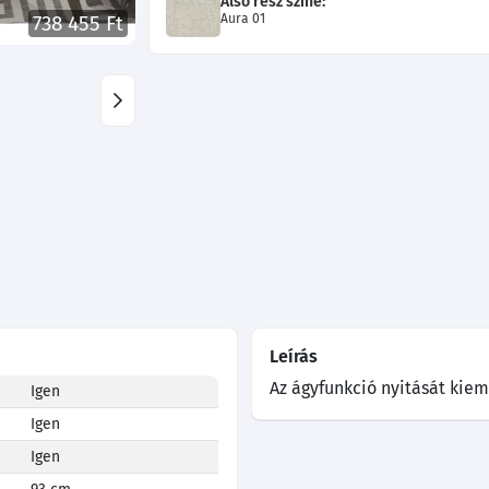
Alsó rész színe:
Aura 01
738 455 Ft
Leírás
Az ágyfunkció nyitását kiem
Igen
Igen
Igen