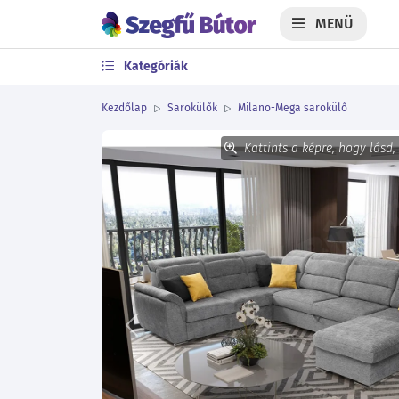
MENÜ
Kategóriák
Kezdőlap
Sarokülők
Milano-Mega sarokülő
Kattints a képre, hogy lásd,
Előző