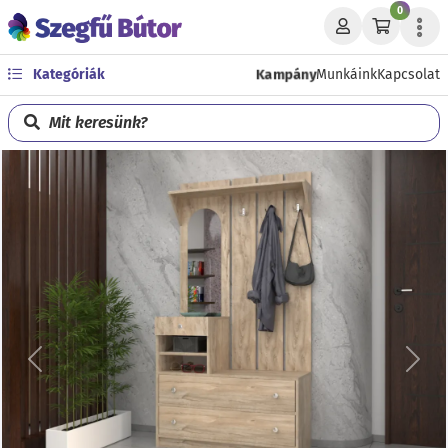
0
Kampány
Kategóriák
Munkáink
Kapcsolat
Mit keresünk?
Előző
Köve