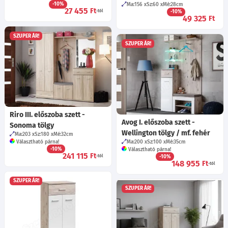
-10%
Ma:156
Sz:60
Mé:28
cm
27 455
Ft
-tól
-10%
49 325
Ft
SZUPER ÁR!
SZUPER ÁR!
Riro III. előszoba szett -
Avog I. előszoba szett -
Sonoma tölgy
Wellington tölgy / mf. fehér
Ma:203
Sz:180
Mé:32
cm
Választható párna!
Ma:200
Sz:100
Mé:35
cm
-10%
Választható párna!
241 115
Ft
-tól
-10%
148 955
Ft
-tól
SZUPER ÁR!
SZUPER ÁR!