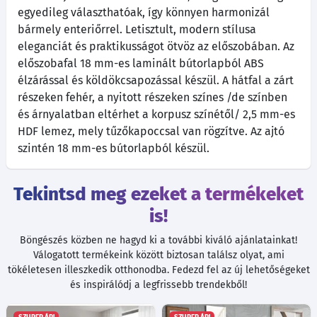
egyedileg választhatóak, így könnyen harmonizál
bármely enteriőrrel. Letisztult, modern stílusa
eleganciát és praktikusságot ötvöz az előszobában. Az
előszobafal 18 mm-es laminált bútorlapból ABS
élzárással és köldökcsapozással készül. A hátfal a zárt
részeken fehér, a nyitott részeken színes /de színben
és árnyalatban eltérhet a korpusz színétől/ 2,5 mm-es
HDF lemez, mely tűzőkapoccsal van rögzítve. Az ajtó
szintén 18 mm-es bútorlapból készül.
Tekintsd meg ezeket a termékeket
is!
Böngészés közben ne hagyd ki a további kiváló ajánlatainkat!
Válogatott termékeink között biztosan találsz olyat, ami
tökéletesen illeszkedik otthonodba. Fedezd fel az új lehetőségeket
és inspirálódj a legfrissebb trendekből!