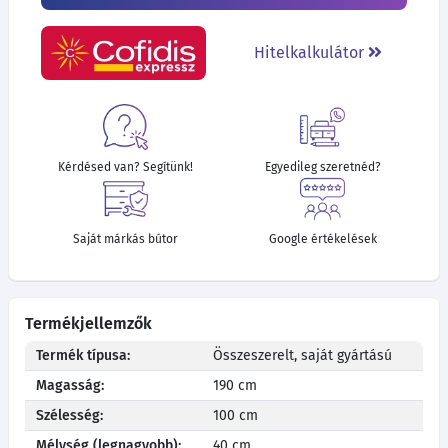
Hitelkalkulátor
Kérdésed van? Segítünk!
Egyedileg szeretnéd?
Saját márkás bútor
Google értékelések
Termékjellemzők
Termék típusa:
Összeszerelt, saját gyártású
Magasság:
190 cm
Szélesség:
100 cm
Mélység (legnagyobb):
40 cm