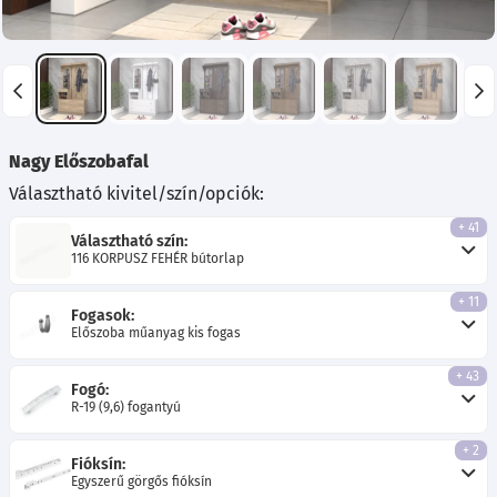
Nagy Előszobafal
Választható kivitel/szín/opciók:
+ 41
Választható szín:
116 KORPUSZ FEHÉR bútorlap
+ 11
Fogasok:
Előszoba műanyag kis fogas
+ 43
Fogó:
R-19 (9,6) fogantyú
+ 2
Fióksín:
Egyszerű görgős fióksín