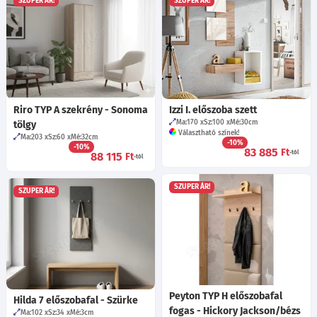
SZUPER ÁR!
SZUPER ÁR!
Riro TYP A szekrény - Sonoma
Izzi I. előszoba szett
Ma:170
Sz:100
Mé:30
cm
tölgy
Választható színek!
Ma:203
Sz:60
Mé:32
cm
-10%
-10%
83 885
Ft
-tól
88 115
Ft
-tól
SZUPER ÁR!
SZUPER ÁR!
Peyton TYP H előszobafal
Hilda 7 előszobafal - Szürke
fogas - Hickory Jackson/bézs
Ma:102
Sz:34
Mé:3
cm