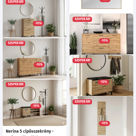
SZUPER ÁR!
43 205
Ft
Nerina 15 előszobafal -
Artisan tölgy
Ma:145
Sz:69
Mé:27
cm
SZUPER ÁR!
-10%
Nerina 16 tükör - Artisan
43 205
Ft
tölgy
Ma:69
Sz:103
Mé:2
cm
-10%
SZUPER ÁR!
40 505
Ft
Nerina 2 cipősszekrény -
Artisan tölgy
Ma:94
Sz:55
Mé:34
cm
SZUPER ÁR!
-10%
Nerina 12 komód - Artisan
67 415
Ft
tölgy
Ma:83
Sz:138
Mé:40
cm
-10%
SZUPER ÁR!
114 575
Ft
Nerina 14 komód - Artisan
tölgy
Ma:94
Sz:120
Mé:34
cm
SZUPER ÁR!
-10%
Nerina 4 cipősszekrény -
106 025
Ft
Artisan tölgy/fekete
Ma:54
Sz:70
Mé:34
cm
-10%
66 695
Ft
Nerina 5 cipősszekrény -