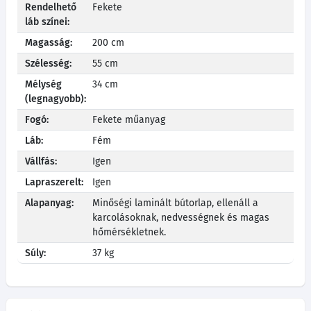
Rendelhető
Fekete
láb színei:
Magasság:
200 cm
Szélesség:
55 cm
Mélység
34 cm
(legnagyobb):
Fogó:
Fekete műanyag
Láb:
Fém
Vállfás:
Igen
Lapraszerelt:
Igen
Alapanyag:
Minőségi laminált bútorlap, ellenáll a
karcolásoknak, nedvességnek és magas
hőmérsékletnek.
Súly:
37 kg