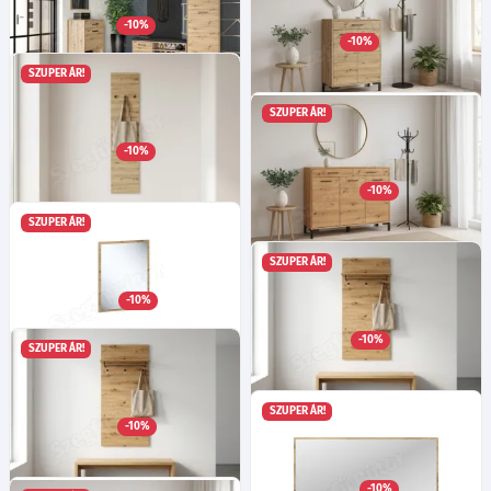
Ma:69
Sz:103
Mé:2
cm
Ma:200
Sz:55
Mé:40
cm
-10%
Választható led világítás!
40 505
Ft
-10%
103 415
Ft
-tól
SZUPER ÁR!
SZUPER ÁR!
Nerina 6 előszobafal - Fekete
Nerina 3 cipősszekrény -
Ma:145
Sz:70
Mé:3
cm
-10%
Artisan tölgy
44 465
Ft
Ma:94
Sz:70
Mé:34
cm
-10%
67 595
Ft
SZUPER ÁR!
Nerina 7 előszobafal - Artisan
SZUPER ÁR!
tölgy
Nerina 14 komód - Artisan
Ma:145
Sz:35
Mé:2
cm
-10%
tölgy
24 935
Ft
Ma:94
Sz:120
Mé:34
cm
-10%
SZUPER ÁR!
106 025
Ft
Nerina 8 tükör - Artisan tölgy
Ma:65
Sz:50
Mé:2
cm
SZUPER ÁR!
-10%
Nerina 15 előszobafal -
24 845
Ft
Artisan tölgy
Ma:145
Sz:69
Mé:27
cm
-10%