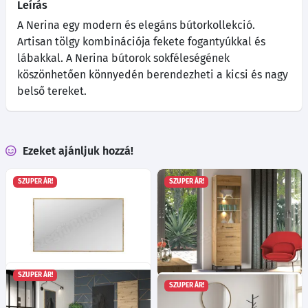
Leírás
A Nerina egy modern és elegáns bútorkollekció.
Artisan tölgy kombinációja fekete fogantyúkkal és
lábakkal. A Nerina bútorok sokféleségének
köszönhetően könnyedén berendezheti a kicsi és nagy
belső tereket.
Ezeket ajánljuk hozzá!
SZUPER ÁR!
SZUPER ÁR!
SZUPER ÁR!
SZUPER ÁR!
Nerina 16 tükör - Artisan
Nerina 18 tálalószekrény -
tölgy
Artisan tölgy