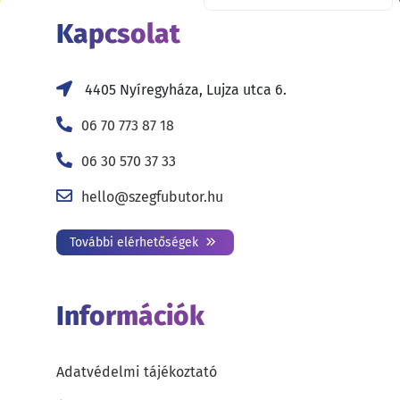
Kapcsolat
4405 Nyíregyháza, Lujza utca 6.
06 70 773 87 18
06 30 570 37 33
hello@szegfubutor.hu
További elérhetőségek
Információk
Adatvédelmi tájékoztató