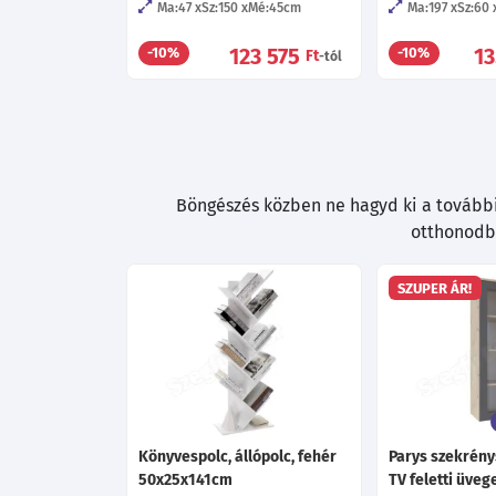
Ma:47
Sz:150
Mé:45
cm
Ma:197
Sz:60
123 575
1
-10%
-10%
Ft
-tól
Böngészés közben ne hagyd ki a további 
otthonodba
SZUPER ÁR!
Könyvespolc, állópolc, fehér
Parys szekrény
50x25x141cm
TV feletti üveg