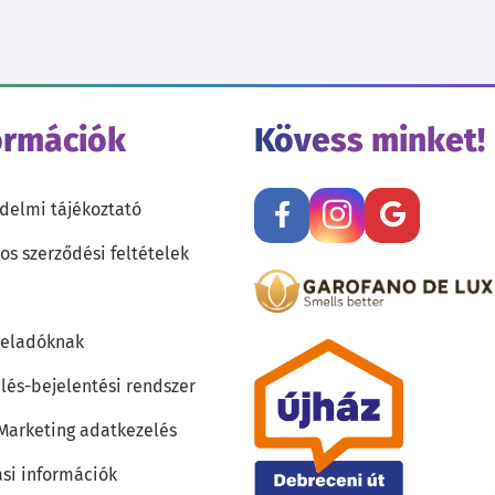
ormációk
Kövess minket!
delmi tájékoztató
os szerződési feltételek
teladóknak
lés-bejelentési rendszer
 Marketing adatkezelés
ási információk