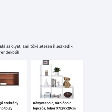
lálsz olyat, ami tökéletesen illeszkedik
trendekből!
gő szekrény -
Könyvespolc, tárolópolc
no tölgy
lépcsős, fehér 97x97x29cm