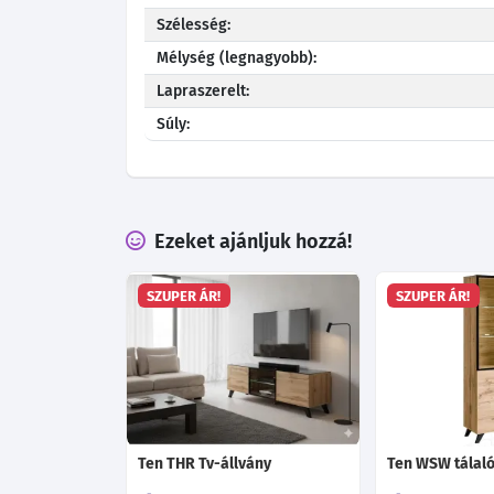
Szélesség:
Mélység (legnagyobb):
Lapraszerelt:
Súly:
Ezeket ajánljuk hozzá!
SZUPER ÁR!
SZUPER ÁR!
Ten THR Tv-állvány
Ten WSW tálal