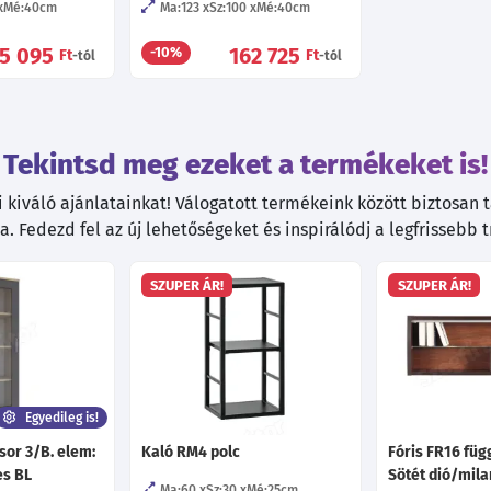
Mé:40
cm
Ma:123
Sz:100
Mé:40
cm
35 095
162 725
-10%
Ft
Ft
-tól
-tól
Tekintsd meg ezeket a termékeket is!
kiváló ajánlatainkat! Válogatott termékeink között biztosan ta
. Fedezd fel az új lehetőségeket és inspirálódj a legfrissebb 
SZUPER ÁR!
SZUPER ÁR!
Egyedileg is!
sor 3/B. elem:
Kaló RM4 polc
Fóris FR16 füg
es BL
Sötét dió/mila
Ma:60
Sz:30
Mé:25
cm