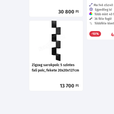
Ma:146
Sz:40
Egyedileg is!
30 800
Ft
Több mint 40 f
36 féle fogó!
Többféle kive
4
-10%
Zigzag sarokpolc 5 szintes
fali polc, fekete 20x20x127cm
13 700
Ft