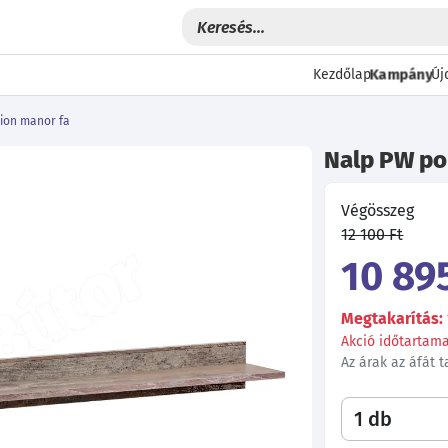
Kampány
Kezdőlap
Új
ion manor fa
Nalp PW po
Végösszeg
12 100 Ft
10 895
Megtakarítás: 
Akció időtartama:
Az árak az áfát 
Következő