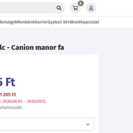
0
donságok
Munkáink
Karrier
Gyakori kérdések
Kapcsolat
lc - Canion manor fa
 Ft
1 205 Ft
 2026.08.01. - 2026.09.12.
tartalmazzák.