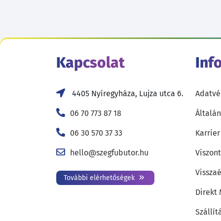
Kapcsolat
Inf
4405 Nyíregyháza, Lujza utca 6.
Adatvé
06 70 773 87 18
Általán
06 30 570 37 33
Karrier
hello@szegfubutor.hu
Viszon
Visszaé
További elérhetőségek
Direkt
Szállít