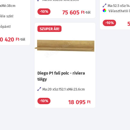
Mé:38
cm
Ma:52.5
Sz:14
75 605
Választható l
-10%
Ft
-tól
éle szín!
-10%
tőpánt!
SZUPER ÁR!
0 420
Ft
-tól
Diego P1 fali polc - riviera
tölgy
Ma:20
Sz:152.1
Mé:23.6
cm
18 095
-10%
Ft