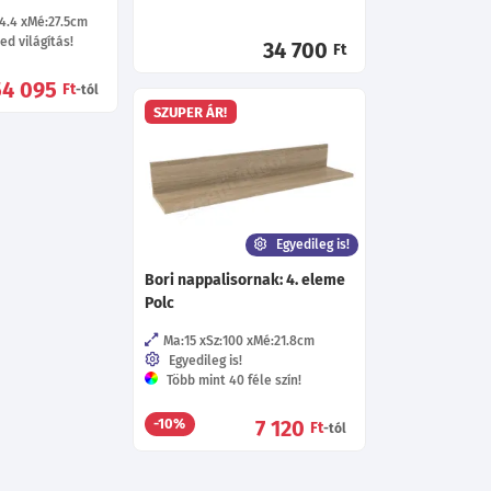
4.4
Mé:27.5
cm
ed világítás!
34 700
Ft
54 095
Ft
-tól
SZUPER ÁR!
Egyedileg is!
Bori nappalisornak: 4. eleme
Polc
Ma:15
Sz:100
Mé:21.8
cm
Egyedileg is!
Több mint 40 féle szín!
7 120
-10%
Ft
-tól