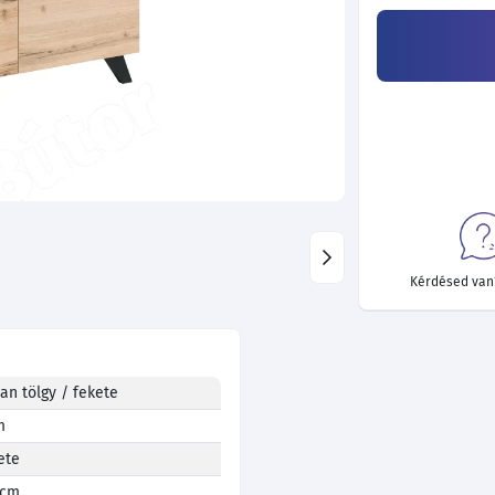
Kérdésed van?
an tölgy / fekete
m
ete
 cm