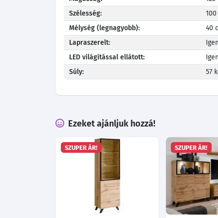
Szélesség:
100
Mélység (legnagyobb):
40 
Lapraszerelt:
Ige
LED világítással ellátott:
Ige
Súly:
57 k
Ezeket ajánljuk hozzá!
SZUPER ÁR!
SZUPER ÁR!