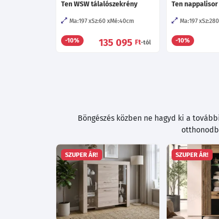
Ten WSW tálalószekrény
Ten nappalisor 
Ma:197
Sz:60
Mé:40
cm
Ma:197
Sz:280
135 095
-10%
-10%
Ft
-tól
Böngészés közben ne hagyd ki a további 
otthonodba
SZUPER ÁR!
SZUPER ÁR!