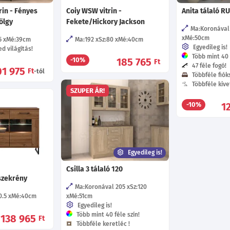
rin - Fényes
Coiy WSW vitrin -
Anita tálaló R
ölgy
Fekete/Hickory Jackson
Ma:Koronával
Mé:50
cm
5
Mé:39
cm
Ma:192
Sz:80
Mé:40
cm
Egyedileg is!
d világítás!
Több mint 40 f
185 765
-10%
Ft
47 féle fogó!
01 975
Ft
-tól
Többféle fióks
Többféle kive
SZUPER ÁR!
1
-10%
Egyedileg is!
Csilla 3 tálaló 120
ószekrény
Ma:Koronával 205
Sz:120
0.5
Mé:40
cm
Mé:51
cm
Egyedileg is!
Több mint 40 féle szín!
138 965
Ft
Többféle keretléc !