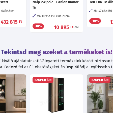
szett
Nalp PW polc - Canion manor
Ten THR Tv-ál
fa
Mé:45
cm
Ma:47
Sz:150
Ma:10
Sz:150
Mé:20
cm
432 815
1
-10%
Ft
10 895
-10%
Ft
-tól
Tekintsd meg ezeket a termékeket is!
kiváló ajánlatainkat! Válogatott termékeink között biztosan ta
. Fedezd fel az új lehetőségeket és inspirálódj a legfrissebb 
SZUPER ÁR!
SZUPER ÁR!