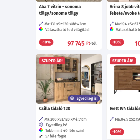
Aba 7 vitrin - sonoma
Arina 8 jobb vit
tölgy/sonoma tölgy
fekete/evoke t
Ma:131
Sz:130
Mé:42
cm
Ma:194
Sz:67.
Választható led világítás!
Választható le
97 745
1
-10%
-10%
Ft
-tól
SZUPER ÁR!
SZUPER ÁR!
Egyedileg is!
Csilla tálaló 120
Ivett IV4 tálal
Ma:200
Sz:120
Mé:51
cm
Ma:84.5
Sz:15
Egyedileg is!
Több mint 40 féle szín!
-10%
57 féle fogó!