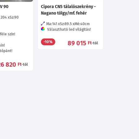
UV 90
Cipora CN5 tálalószekrény -
Nagano tölgy/mf. fehér
 204
Sz:90
Ma:141
Sz:89.5
Mé:40
cm
Választható led világítás!
éle szín!
89 015
-10%
Ft
-tól
ín!
tőpánt!
26 820
Ft
-tól