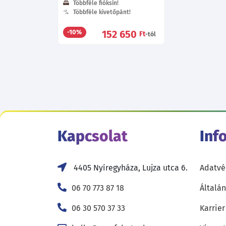
Többféle fióksín!
Többféle kivetőpánt!
152 650
-10%
Ft
-tól
Kapcsolat
Inf
4405 Nyíregyháza, Lujza utca 6.
Adatvé
06 70 773 87 18
Általán
06 30 570 37 33
Karrier