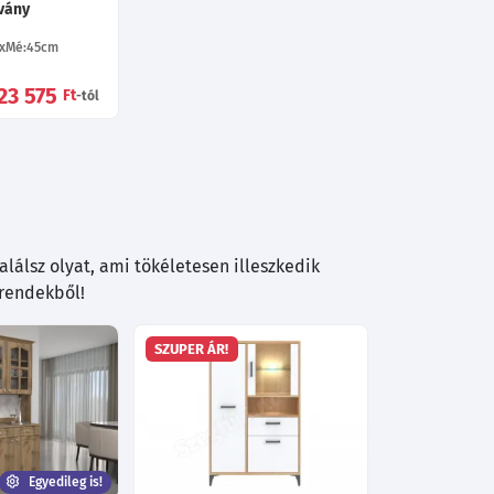
lvány
Mé:45
cm
23 575
Ft
-tól
lálsz olyat, ami tökéletesen illeszkedik
trendekből!
SZUPER ÁR!
Egyedileg is!