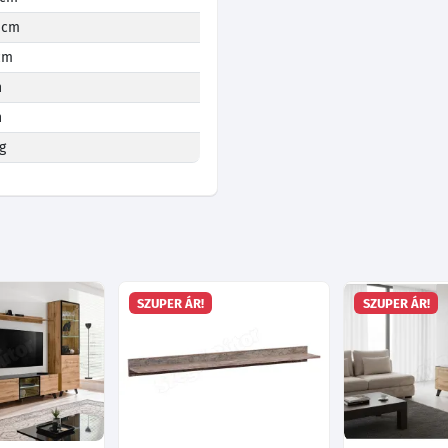
 cm
cm
n
n
g
SZUPER ÁR!
SZUPER ÁR!