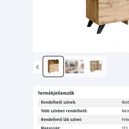
Termékjellemzők
Rendelhető színek:
Wot
Több színben rendelhető:
Ne
Rendelhető láb színei:
Fek
Magasság:
123