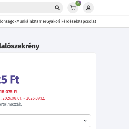
0
donságok
Munkáink
Karrier
Gyakori kérdések
Kapcsolat
lalószekrény
5 Ft
18 075 Ft
 2026.08.01. - 2026.09.12.
tartalmazzák.