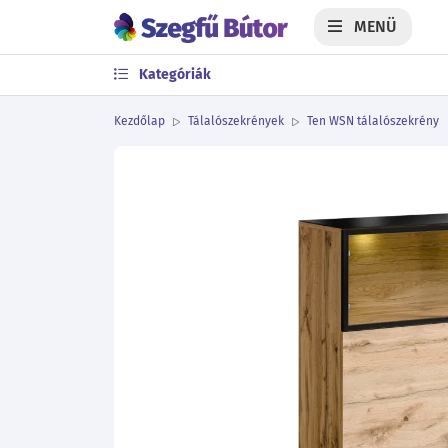
MENÜ
Kategóriák
Kezdőlap
Tálalószekrények
Ten WSN tálalószekrény
Előző