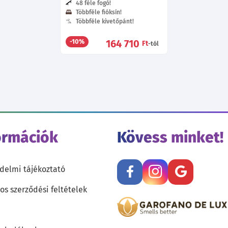
48 féle fogó!
Többféle fióksín!
Többféle kivetőpánt!
164 710
-10%
Ft
-tól
ormációk
Kövess minket!
delmi tájékoztató
os szerződési feltételek