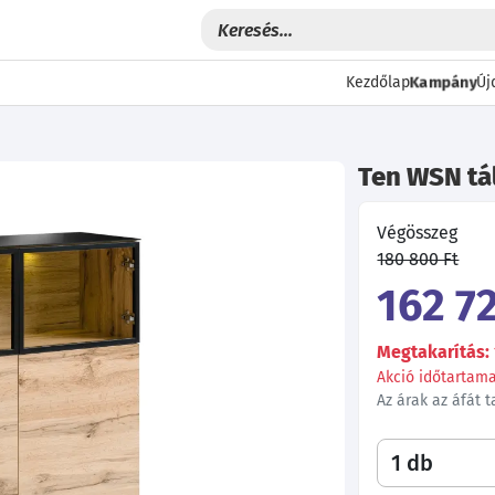
Kampány
Kezdőlap
Új
Ten WSN tá
Végösszeg
180 800 Ft
162 72
Megtakarítás: 
Akció időtartama:
Az árak az áfát 
Következő