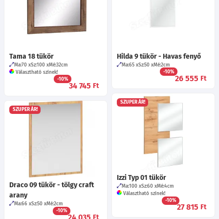
Tama 18 tükör
Hilda 9 tükör - Havas fenyő
Ma:70
Sz:100
Mé:32
cm
Ma:65
Sz:50
Mé:2
cm
-10%
Választható színek!
26 555
Ft
-10%
34 745
Ft
SZUPER ÁR!
SZUPER ÁR!
Izzi Typ 01 tükör
Draco 09 tükör - tölgy craft
Ma:100
Sz:60
Mé:4
cm
Választható színek!
arany
-10%
Ma:66
Sz:50
Mé:2
cm
27 815
Ft
-10%
24 035
Ft