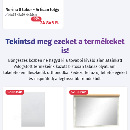
Nerina 8 tükör - Artisan tölgy
Ma:65
Sz:50
Mé:2
cm
-10%
24 845
Ft
Tekintsd meg ezeket a termékeket
is!
Böngészés közben ne hagyd ki a további kiváló ajánlatainkat!
Válogatott termékeink között biztosan találsz olyat, ami
tökéletesen illeszkedik otthonodba. Fedezd fel az új lehetőségeket
és inspirálódj a legfrissebb trendekből!
SZUPER ÁR!
SZUPER ÁR!