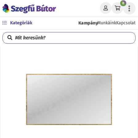
0
Kampány
Kategóriák
Munkáink
Kapcsolat
Mit keresünk?
Előző
Köve