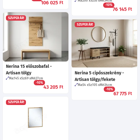
Ma:200
Sz:55
Mé:34
cm
106 025
Ft
-10%
76 145
Ft
SZUPER ÁR!
SZUPER ÁR!
Nerina 15 előszobafal -
Artisan tölgy
Nerina 5 cipősszekrény -
Ma:145
Sz:69
Mé:27
cm
Artisan tölgy/fekete
-10%
Ma:54
Sz:105
Mé:34
cm
43 205
Ft
-10%
67 775
Ft
SZUPER ÁR!