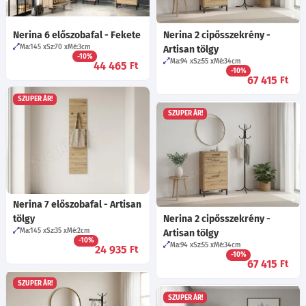
Nerina 6 előszobafal - Fekete
Nerina 2 cipősszekrény -
Ma:145
Sz:70
Mé:3
cm
Artisan tölgy
-10%
Ma:94
Sz:55
Mé:34
cm
44 465
Ft
-10%
67 415
Ft
SZUPER ÁR!
SZUPER ÁR!
Nerina 7 előszobafal - Artisan
tölgy
Nerina 2 cipősszekrény -
Ma:145
Sz:35
Mé:2
cm
Artisan tölgy
-10%
Ma:94
Sz:55
Mé:34
cm
24 935
Ft
-10%
67 415
Ft
SZUPER ÁR!
SZUPER ÁR!