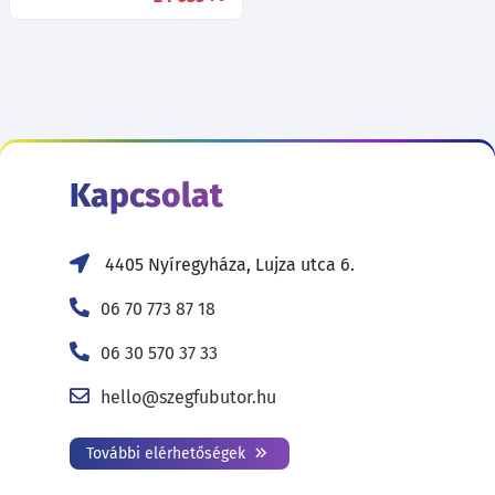
Kapcsolat
4405 Nyíregyháza, Lujza utca 6.
06 70 773 87 18
06 30 570 37 33
hello@szegfubutor.hu
További elérhetőségek