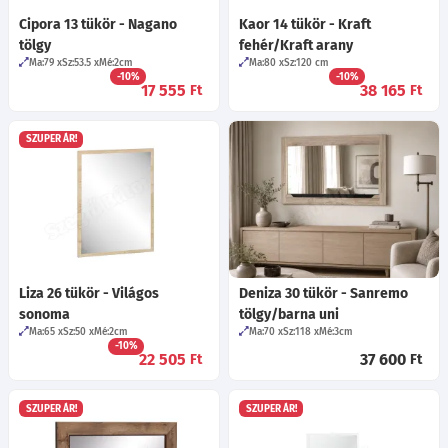
Cipora 13 tükör - Nagano
Kaor 14 tükör - Kraft
tölgy
fehér/Kraft arany
Ma:79
Sz:53.5
Mé:2
cm
Ma:80
Sz:120
cm
-10%
-10%
17 555
38 165
Ft
Ft
SZUPER ÁR!
Liza 26 tükör - Világos
Deniza 30 tükör - Sanremo
sonoma
tölgy/barna uni
Ma:65
Sz:50
Mé:2
cm
Ma:70
Sz:118
Mé:3
cm
-10%
22 505
37 600
Ft
Ft
SZUPER ÁR!
SZUPER ÁR!