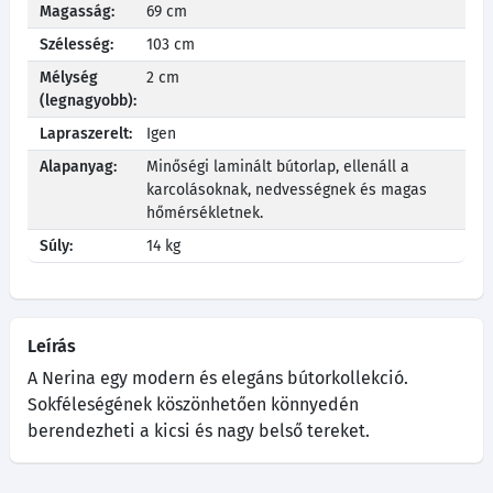
Magasság:
69 cm
Szélesség:
103 cm
Mélység
2 cm
(legnagyobb):
Lapraszerelt:
Igen
Alapanyag:
Minőségi laminált bútorlap, ellenáll a
karcolásoknak, nedvességnek és magas
hőmérsékletnek.
Súly:
14 kg
Leírás
A Nerina egy modern és elegáns bútorkollekció.
Sokféleségének köszönhetően könnyedén
berendezheti a kicsi és nagy belső tereket.