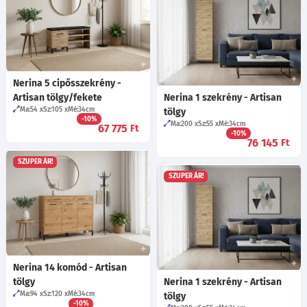
Nerina 5 cipősszekrény -
Artisan tölgy/fekete
Nerina 1 szekrény - Artisan
Ma:54
Sz:105
Mé:34
cm
tölgy
-10%
Ma:200
Sz:55
Mé:34
cm
67 775
Ft
-10%
76 145
Ft
SZUPER ÁR!
SZUPER ÁR!
Nerina 14 komód - Artisan
tölgy
Nerina 1 szekrény - Artisan
Ma:94
Sz:120
Mé:34
cm
tölgy
-10%