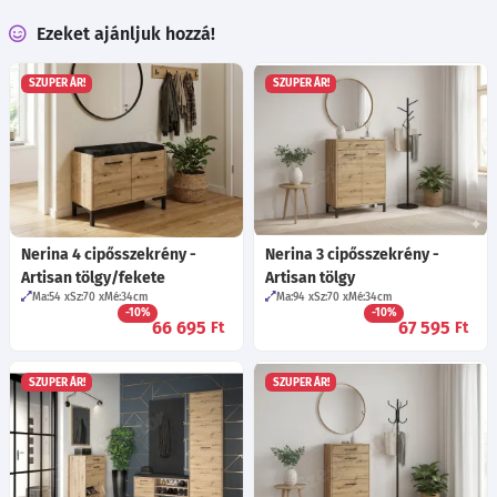
Ezeket ajánljuk hozzá!
SZUPER ÁR!
SZUPER ÁR!
Nerina 4 cipősszekrény -
Nerina 3 cipősszekrény -
Artisan tölgy/fekete
Artisan tölgy
Ma:54
Sz:70
Mé:34
cm
Ma:94
Sz:70
Mé:34
cm
-10%
-10%
66 695
67 595
Ft
Ft
SZUPER ÁR!
SZUPER ÁR!