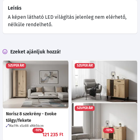
Leírás
A képen látható LED világítás jelenleg nem elérhető,
nélküle rendelhető.
Ezeket ajánljuk hozzá!
SZUPER ÁR!
SZUPER ÁR!
SZUPER ÁR!
Norisz 8 szekrény - Evoke
Norisz 2 komód - Evoke
tölgy/fekete
tölgy/fekete
Ma:194
Sz:88
Mé:54
cm
Ma:84
Sz:39
Mé:88
cm
-10%
-10%
121 235
64 715
Ft
Ft