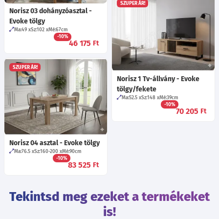
SZUPER ÁR!
Norisz 03 dohányzóasztal -
Evoke tölgy
Ma:49
Sz:102
Mé:67
cm
-10%
46 175
Ft
SZUPER ÁR!
Norisz 1 Tv-állvány - Evoke
tölgy/fekete
Ma:52.5
Sz:148
Mé:39
cm
-10%
70 205
Ft
Norisz 04 asztal - Evoke tölgy
Ma:76.5
Sz:160-200
Mé:90
cm
-10%
83 525
Ft
Tekintsd meg ezeket a termékeket
is!