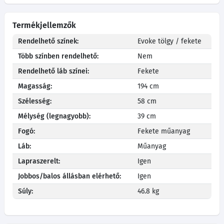
Termékjellemzők
Rendelhető színek:
Evoke tölgy / fekete
Több színben rendelhető:
Nem
Rendelhető láb színei:
Fekete
Magasság:
194 cm
Szélesség:
58 cm
Mélység (legnagyobb):
39 cm
Fogó:
Fekete műanyag
Láb:
Műanyag
Lapraszerelt:
Igen
Jobbos/balos állásban elérhető:
Igen
Súly:
46.8 kg