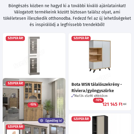
Böngészés közben ne hagyd ki a további kiváló ajánlatainkat!
Válogatott termékeink között biztosan találsz olyat, ami
tökéletesen illeszkedik otthonodba. Fedezd fel az új lehetőségeket
és inspirálódj a legfrissebb trendekből!
SZUPER ÁR!
SZUPER ÁR!
SZUPER ÁR!
Blondina 201 tálalószekrény -
Bota WSN tálalószekrény -
Havas fenyő/new grey
Riviera/gyöngyszürke
Ma:202
Sz:55
Mé:42
cm
Ma:134
Sz:90
Mé:40
cm
-10%
Választható nyitás!
121 145
Ft
-10%
-tól
115 115
Ft
-tól
SZUPER ÁR!
Egyedileg is!
SZUPER ÁR!
Emese Tálaló 90