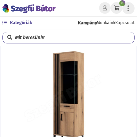
0
Kampány
Kategóriák
Munkáink
Kapcsolat
Mit keresünk?
Előző
Köve