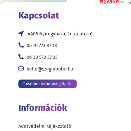
152 650
Ft
-tól
Kapcsolat
4405 Nyíregyháza, Lujza utca 6.
06 70 773 87 18
06 30 570 37 33
hello@szegfubutor.hu
További elérhetőségek
Információk
Adatvédelmi tájékoztató